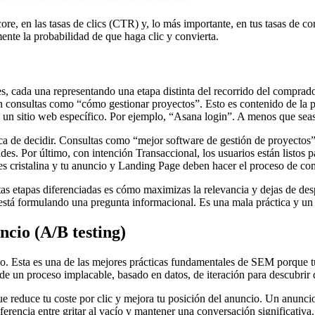
re, en las tasas de clics (CTR) y, lo más importante, en tus tasas de c
nte la probabilidad de que haga clic y convierta.
s, cada una representando una etapa distinta del recorrido del comprado
en consultas como “cómo gestionar proyectos”. Esto es contenido de la 
 a un sitio web específico. Por ejemplo, “Asana login”. A menos que seas
ca de decidir. Consultas como “mejor software de gestión de proyectos”
des. Por último, con intención Transaccional, los usuarios están listos
 es cristalina y tu anuncio y Landing Page deben hacer el proceso de co
estas etapas diferenciadas es cómo maximizas la relevancia y dejas de de
está formulando una pregunta informacional. Es una mala práctica y un
ncio (A/B testing)
do. Esta es una de las mejores prácticas fundamentales de SEM porque t
 de un proceso implacable, basado en datos, de iteración para descubrir 
e reduce tu coste por clic y mejora tu posición del anuncio. Un anunci
ferencia entre gritar al vacío y mantener una conversación significativa.