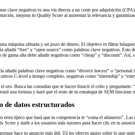
bras clave negativas es una vía directa a un coste por adquisición (CPA)
tación, mejoras tu Quality Score al aumentar la relevancia y garantizas
 una máquina afinada y un pozo de dinero. El objetivo es filtrar búsqued
 añadir “free” y “open source” como palabras clave negativas. Esto det
s de gama alta debe añadir negativas como “cheap” y “discount”. Así, 
añadir palabras clave negativas como “divorce lawyer” o “personal inju
ecutivos C-level a tiempo completo, negativas como “internship” y “entry
el oro. Busca las consultas que te hacen fruncir el ceño y preguntarte:
orrará una fortuna y hará que el resto de tu estrategia de SEM funcione 
n de datos estructurados
s un error típico que hará que tu competencia te “coma el almuerzo”. La
y Score y darle a los usuarios más razones para hacer clic en tu anunci
orque hace tu anuncio más útil. Tú les ofreces atajos sobre lo que quie