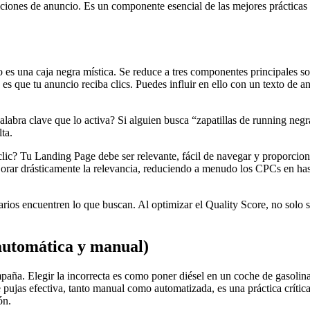
siciones de anuncio. Es un componente esencial de las mejores práctica
es una caja negra mística. Se reduce a tres componentes principales sob
 que tu anuncio reciba clics. Puedes influir en ello con un texto de a
alabra clave que lo activa? Si alguien busca “zapatillas de running neg
ta.
clic? Tu Landing Page debe ser relevante, fácil de navegar y proporci
orar drásticamente la relevancia, reduciendo a menudo los CPCs en has
ios encuentren lo que buscan. Al optimizar el Quality Score, no solo sig
(automática y manual)
mpaña. Elegir la incorrecta es como poner diésel en un coche de gasoli
 pujas efectiva, tanto manual como automatizada, es una práctica crític
ón.