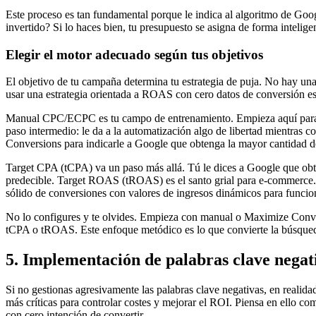
Este proceso es tan fundamental porque le indica al algoritmo de Goog
invertido? Si lo haces bien, tu presupuesto se asigna de forma intelige
Elegir el motor adecuado según tus objetivos
El objetivo de tu campaña determina tu estrategia de puja. No hay una
usar una estrategia orientada a ROAS con cero datos de conversión es 
Manual CPC/ECPC es tu campo de entrenamiento. Empieza aquí para r
paso intermedio: le da a la automatización algo de libertad mientras 
Conversions para indicarle a Google que obtenga la mayor cantidad d
Target CPA (tCPA) va un paso más allá. Tú le dices a Google que obte
predecible. Target ROAS (tROAS) es el santo grial para e-commerce. 
sólido de conversiones con valores de ingresos dinámicos para funcio
No lo configures y te olvides. Empieza con manual o Maximize Convers
tCPA o tROAS. Este enfoque metódico es lo que convierte la búsqueda
5. Implementación de palabras clave negat
Si no gestionas agresivamente las palabras clave negativas, en realid
más críticas para controlar costes y mejorar el ROI. Piensa en ello c
con cero intención de convertir.