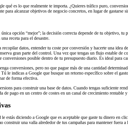
le qué es lo que realmente te importa. ¿Quieres tráfico puro, conversio
nte para alcanzar objetivos de negocio concretos, en lugar de gastarse s
 única opción “mejor”; la decisión correcta depende de tu objetivo, tu p
una receta para el desastre.
ecopilar datos, entender tu coste por conversión y hacerte una idea
conserva gran parte del control. Una vez que tengas un flujo estable d
e conversiones posible dentro de tu presupuesto diario. Es ideal para
nga conversiones, pero no que pague más de una cantidad determinada p
Tú le indicas a Google que busque un retorno específico sobre el gasto
nar de forma efectiva.
ions para construir una base de datos. Cuando tengas suficiente rendim
 de pago en un centro de costes en un canal de crecimiento rentable y 
ivas
ad le estás diciendo a Google que es aceptable que gaste tu dinero en cl
omo construir una valla alrededor de tus campañas para mantener fuera a 