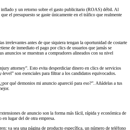
 inflado y un retorno sobre el gasto publicitario (ROAS) débil. Al
 que el presupuesto se gaste únicamente en el tráfico que realmente
as irrelevantes antes de que siquiera tengan la oportunidad de costarte
iene de inmediato el pago por clics de usuarios que jamás se
sus anuncios se muestran a compradores alineados con su nivel
ry attorney”. Esto evita desperdiciar dinero en clics de servicios
-level” son esenciales para filtrar a los candidatos equivocados.
 “¿por qué demonios mi anuncio apareció para eso?”. Añádelas a tus
mejor.
s extensiones de anuncio son la forma más fácil, rápida y económica de
o en lugar del de otra empresa.
ren: ya sea una página de producto específica, un número de teléfono