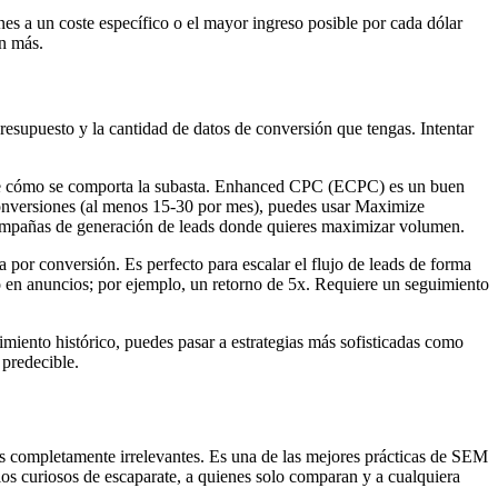
nes a un coste específico o el mayor ingreso posible por cada dólar
in más.
resupuesto y la cantidad de datos de conversión que tengas. Intentar
 de cómo se comporta la subasta. Enhanced CPC (ECPC) es un buen
e conversiones (al menos 15-30 por mes), puedes usar Maximize
 campañas de generación de leads donde quieres maximizar volumen.
or conversión. Es perfecto para escalar el flujo de leads de forma
 en anuncios; por ejemplo, un retorno de 5x. Requiere un seguimiento
iento histórico, puedes pasar a estrategias más sofisticadas como
predecible.
ics completamente irrelevantes. Es una de las mejores prácticas de SEM
los curiosos de escaparate, a quienes solo comparan y a cualquiera