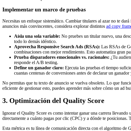
Implementar un marco de pruebas
Necesitas un enfoque sistemático. Cambiar titulares al azar no te dará
anuncios más convincentes, considera explorar distintos
ad copy fra
Aísla una sola variable:
No pruebes un titular nuevo, una desc
todo lo demás idéntico.
Aprovecha Responsive Search Ads (RSAs):
Las RSAs de Goog
combinaciones con mejor rendimiento. Esto automatiza gran par
Prueba disparadores emocionales vs. racionales:
¿Tu audienc
responde el A/B testing.
Define un ganador claro:
Ejecuta las pruebas el tiempo sufici
cuantas centenas de conversiones antes de declarar un ganador y
No permitas que tu texto de anuncio se vuelva obsoleto. Lo que funci
eficiente de gestionar esto, puedes aprender más sobre cómo un ad bui
3. Optimización del Quality Score
Ignorar el Quality Score es como intentar ganar una carrera llevando u
directamente a cuánto pagas por clic (CPC) y a dónde te posicionas. T
Esta métrica es tu línea de comunicación directa con el algoritmo de