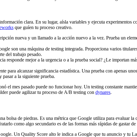
 información clara. En su lugar, aísla variables y ejecuta experimentos 
meworks
que guíen tu proceso creativo.
ripción nueva y un llamado a la acción nuevo a la vez. Prueba un eleme
le son una máquina de testing integrada. Proporciona varios titulares y
te del trabajo pesado.
ia responde mejor a la urgencia o a la prueba social? ¿Le importan más 
ente para alcanzar significancia estadística. Una prueba con apenas un
 pasar a la siguiente prueba.
onó el mes pasado puede no funcionar hoy. Un testing constante mantien
lder puede agilizar tu proceso de A/B testing con
dynares
.
na bolsa de piedras. Es una métrica que Google utiliza para evaluar la c
ratarlo como algo secundario es de las formas más rápidas de gastar de
 Google. Un Quality Score alto le indica a Google que tu anuncio y tu 