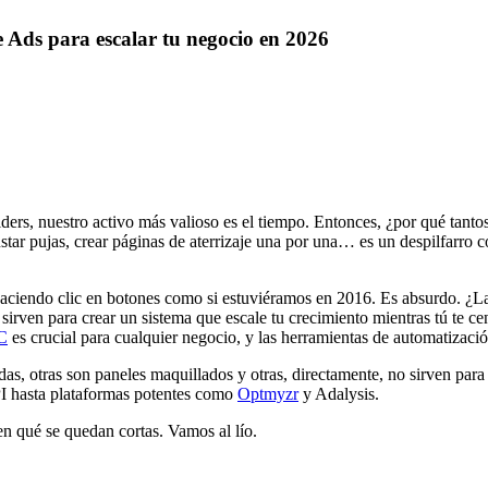
 Ads para escalar tu negocio en 2026
ers, nuestro activo más valioso es el tiempo. Entonces, ¿por qué tanto
 pujas, crear páginas de aterrizaje una por una… es un despilfarro col
 haciendo clic en botones como si estuviéramos en 2016. Es absurdo. ¿L
sirven para crear un sistema que escale tu crecimiento mientras tú te cen
PC
es crucial para cualquier negocio, y las herramientas de automatizació
as, otras son paneles maquillados y otras, directamente, no sirven para
PI hasta plataformas potentes como
Optmyzr
y Adalysis.
en qué se quedan cortas. Vamos al lío.