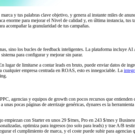
de marca y tus palabras clave objetivo, y genera al instante miles de anu
anca enorme para mejorar el Nivel de calidad y, en última instancia, tus
 para acompañar la granularidad de tus campañas.
as, sino los bucles de feedback inteligentes. La plataforma incluye AI
sistema para configurar y mejorar sin parar.
En lugar de limitarse a contar leads en bruto, puede enviar datos de in
ara cualquier empresa centrada en ROAS, esto es innegociable. La
integ
ing.
 PPC, agencias y equipos de growth con pocos recursos que entienden q
 a unas pocas páginas de aterrizaje genéricas, dynares es la herramienta 
go empiezan con Starter en unos 29 $/mes, Pro en 243 $/mes y Busines
nalizadas, optimiza para ingresos (no solo para leads) y trae A/B testi
gurar el cumplimiento de marca, y el coste puede subir para agencias q