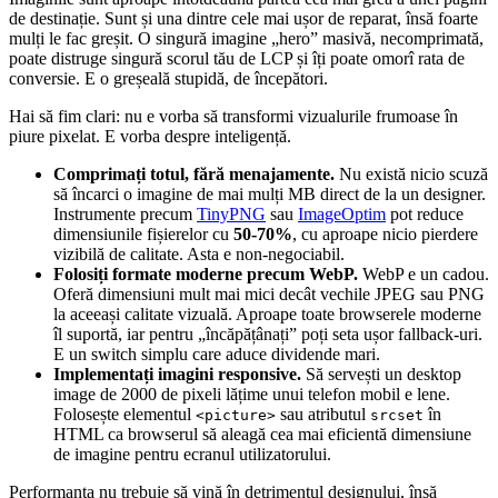
de destinație. Sunt și una dintre cele mai ușor de reparat, însă foarte
mulți le fac greșit. O singură imagine „hero” masivă, necomprimată,
poate distruge singură scorul tău de LCP și îți poate omorî rata de
conversie. E o greșeală stupidă, de începători.
Hai să fim clari: nu e vorba să transformi vizualurile frumoase în
piure pixelat. E vorba despre inteligență.
Comprimați totul, fără menajamente.
Nu există nicio scuză
să încarci o imagine de mai mulți MB direct de la un designer.
Instrumente precum
TinyPNG
sau
ImageOptim
pot reduce
dimensiunile fișierelor cu
50-70%
, cu aproape nicio pierdere
vizibilă de calitate. Asta e non-negociabil.
Folosiți formate moderne precum WebP.
WebP e un cadou.
Oferă dimensiuni mult mai mici decât vechile JPEG sau PNG
la aceeași calitate vizuală. Aproape toate browserele moderne
îl suportă, iar pentru „încăpățânați” poți seta ușor fallback-uri.
E un switch simplu care aduce dividende mari.
Implementați imagini responsive.
Să servești un desktop
image de 2000 de pixeli lățime unui telefon mobil e lene.
Folosește elementul
sau atributul
în
<picture>
srcset
HTML ca browserul să aleagă cea mai eficientă dimensiune
de imagine pentru ecranul utilizatorului.
Performanța nu trebuie să vină în detrimentul designului, însă