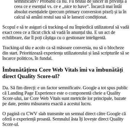
semnificativ? Probabil că nu. Fii brutal de sincer în privința a
ceea ce e esențial vs. ce e „nice to have”. Încarcă mai întâi
absolut esențialele (precum primary conversion pixel) și ia în
calcul să amâni restul sau să le lansezi condiționat.
Scopul e să te asiguri că tracking-ul nu împiedică utilizatorul să vadă
exact ceea ce a făcut click să vadă în anunțul tău. E un act de
echilibrare, dar îl poți câștiga cu o gestionare inteligentă.
Tracking-ul tău e acolo ca să măsoare conversia, nu să o blocheze
din start. Prioritizează experiența utilizatorului și lasă scripturile să se
încarce politicos, în fundal.
Îmbunătățirea Core Web Vitals îmi va îmbunătăți
direct Quality Score-ul?
Da. Să fim direcți: e un factor semnificativ. Google a tot spus public
că Landing Page Experience este o componentă cheie a Quality
Score-ului, iar Core Web Vitals sunt metricile lor principale, bazate
pe date, pentru măsurarea exactă a acestui lucru.
O pagină cu CWV slab transmite un semnal direct către Google că
oferă o experiență proastă. Semnalul ăsta îți lovește direct Quality
Score-ul.