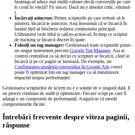
heatmap-ul aduce mai multă valoare decât conversiile pe care
le costă în viteză? Fii sincer. Dacă nu e absolut critic, elimină-
l.
Încărcați asincron:
Pentru scripturile pe care trebuie să le
păstrezi, încarcă-le asincron. Asta înseamnă că se încarcă în
fundal fără să blocheze redarea conținutului principal.
Utilizatorul vede titlul și call-to-action-ul, în timp ce scriptul
de tracking se încarcă discret în spate.
Folosiți un tag manager:
Gestionează toate scripturile printr-
un singur instrument precum
Google Tag Manager
. Așa ai
control centralizat ca să decizi ce scripturi se încarcă, când se
încarcă și pe ce pagini se lansează. De exemplu, un
Configurarea urmăririi conversiilor în Google Ads
corect
poate fi optimizat într-un tag manager ca să minimizeze
impactul asupra performanței.
Gestionarea scripturilor de la terți nu e o soluție de o singură dată. E
un proces continuu de audit și optimizare. Fiecare script pe care îl
adaugi e un compromis de performanță. Asigură-te că merită
compromisurile făcute.
Întrebări frecvente despre viteza paginii,
răspunse