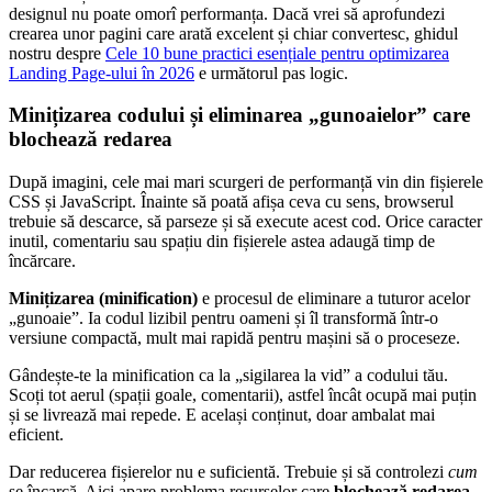
designul nu poate omorî performanța. Dacă vrei să aprofundezi
crearea unor pagini care arată excelent și chiar convertesc, ghidul
nostru despre
Cele 10 bune practici esențiale pentru optimizarea
Landing Page-ului în 2026
e următorul pas logic.
Minițizarea codului și eliminarea „gunoaielor” care
blochează redarea
După imagini, cele mai mari scurgeri de performanță vin din fișierele
CSS și JavaScript. Înainte să poată afișa ceva cu sens, browserul
trebuie să descarce, să parseze și să execute acest cod. Orice caracter
inutil, comentariu sau spațiu din fișierele astea adaugă timp de
încărcare.
Minițizarea (minification)
e procesul de eliminare a tuturor acelor
„gunoaie”. Ia codul lizibil pentru oameni și îl transformă într-o
versiune compactă, mult mai rapidă pentru mașini să o proceseze.
Gândește-te la minification ca la „sigilarea la vid” a codului tău.
Scoți tot aerul (spații goale, comentarii), astfel încât ocupă mai puțin
și se livrează mai repede. E același conținut, doar ambalat mai
eficient.
Dar reducerea fișierelor nu e suficientă. Trebuie și să controlezi
cum
se încarcă. Aici apare problema resurselor care
blochează redarea