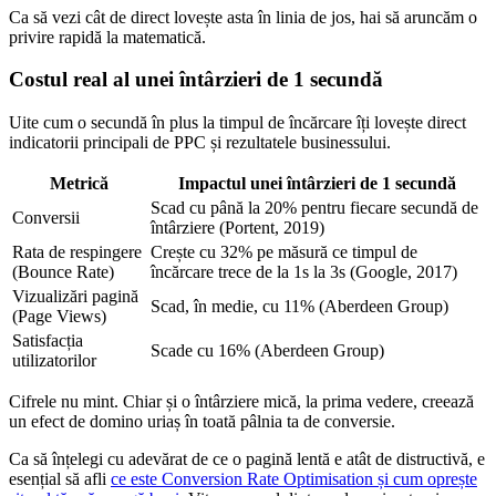
Ca să vezi cât de direct lovește asta în linia de jos, hai să aruncăm o
privire rapidă la matematică.
Costul real al unei întârzieri de 1 secundă
Uite cum o secundă în plus la timpul de încărcare îți lovește direct
indicatorii principali de PPC și rezultatele businessului.
Metrică
Impactul unei întârzieri de 1 secundă
Scad cu până la 20% pentru fiecare secundă de
Conversii
întârziere (Portent, 2019)
Rata de respingere
Crește cu 32% pe măsură ce timpul de
(Bounce Rate)
încărcare trece de la 1s la 3s (Google, 2017)
Vizualizări pagină
Scad, în medie, cu 11% (Aberdeen Group)
(Page Views)
Satisfacția
Scade cu 16% (Aberdeen Group)
utilizatorilor
Cifrele nu mint. Chiar și o întârziere mică, la prima vedere, creează
un efect de domino uriaș în toată pâlnia ta de conversie.
Ca să înțelegi cu adevărat de ce o pagină lentă e atât de distructivă, e
esențial să afli
ce este Conversion Rate Optimisation și cum oprește