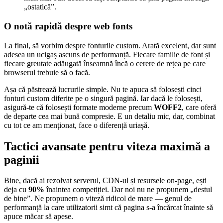
„ostatică”.
O notă rapidă despre web fonts
La final, să vorbim despre fonturile custom. Arată excelent, dar sunt
adesea un ucigaș ascuns de performanță. Fiecare familie de font și
fiecare greutate adăugată înseamnă încă o cerere de rețea pe care
browserul trebuie să o facă.
Așa că păstrează lucrurile simple. Nu te apuca să folosești cinci
fonturi custom diferite pe o singură pagină. Iar dacă le folosești,
asigură-te că folosești formate moderne precum
WOFF2
, care oferă
de departe cea mai bună compresie. E un detaliu mic, dar, combinat
cu tot ce am menționat, face o diferență uriașă.
Tactici avansate pentru viteza maximă a
paginii
Bine, dacă ai rezolvat serverul, CDN-ul și resursele on-page, ești
deja cu
90%
înaintea competiției. Dar noi nu ne propunem „destul
de bine”. Ne propunem o viteză ridicol de mare — genul de
performanță la care utilizatorii simt că pagina s-a încărcat înainte să
apuce măcar să apese.