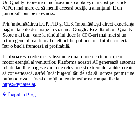
Un Quality Score mai mic înseamnă că plătești un cost-per-click
(CPC) mai mare ca să menții aceeași poziție a anunțului. E un
„impozit” pus pe slowness.
Prin îmbunătățirea LCP, FID și CLS, îmbunătățești direct experiența
paginii tale de destinație în viziunea Google. Rezultatul: un Quality
Score mai bun, care la rândul lui duce la CPC-uri mai mici și un
return general mai bun al cheltuielilor publicitare. Totul e conectat
într-o buclă frumoasă și profitabilă.
La
dynares
, credem că viteza nu e doar o metrică tehnică; e un
motor esențial al veniturilor. Platforma noastră AI generează automat
mii de landing pages extrem de relevante și extrem de rapide, create
să convertească, astfel încât bugetul tău de ads să lucreze pentru tine,
nu împotriva ta. Vezi cum îți putem transforma campaniile la
https://dynares.ai
.
Înapoi la Blog