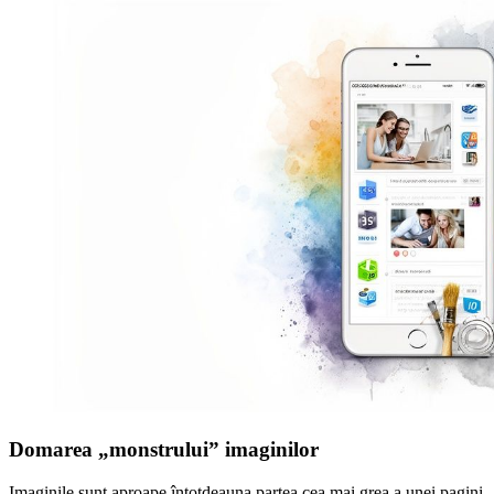
Domarea „monstrului” imaginilor
Imaginile sunt aproape întotdeauna partea cea mai grea a unei pagini