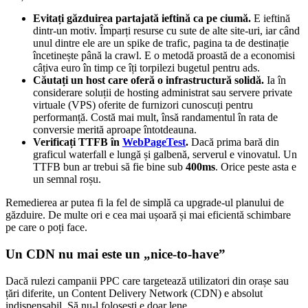
Evitați găzduirea partajată ieftină ca pe ciumă.
E ieftină
dintr-un motiv. Împarți resurse cu sute de alte site-uri, iar când
unul dintre ele are un spike de trafic, pagina ta de destinație
încetinește până la crawl. E o metodă proastă de a economisi
câțiva euro în timp ce îți torpilezi bugetul pentru ads.
Căutați un host care oferă o infrastructură solidă.
Ia în
considerare soluții de hosting administrat sau servere private
virtuale (VPS) oferite de furnizori cunoscuți pentru
performanță. Costă mai mult, însă randamentul în rata de
conversie merită aproape întotdeauna.
Verificați TTFB în
WebPageTest
.
Dacă prima bară din
graficul waterfall e lungă și galbenă, serverul e vinovatul. Un
TTFB bun ar trebui să fie bine sub
400ms
. Orice peste asta e
un semnal roșu.
Remedierea ar putea fi la fel de simplă ca upgrade-ul planului de
găzduire. De multe ori e cea mai ușoară și mai eficientă schimbare
pe care o poți face.
Un CDN nu mai este un „nice-to-have”
Dacă rulezi campanii PPC care targetează utilizatori din orașe sau
țări diferite, un Content Delivery Network (CDN) e absolut
indispensabil. Să nu-l folosești e doar lene.