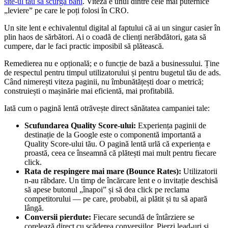
site-ul tău să scurgă bani
. Viteza e unul dintre cele mai puternice
„leviere” pe care le poți folosi în CRO.
Un site lent e echivalentul digital al faptului că ai un singur casier în
plin haos de sărbători. Ai o coadă de clienți nerăbdători, gata să
cumpere, dar le faci practic imposibil să plătească.
Remedierea nu e opțională; e o funcție de bază a businessului. Ține
de respectul pentru timpul utilizatorului și pentru bugetul tău de ads.
Când nimerești viteza paginii, nu îmbunătățești doar o metrică;
construiești o mașinărie mai eficientă, mai profitabilă.
Iată cum o pagină lentă otrăvește direct sănătatea campaniei tale:
Scufundarea Quality Score-ului:
Experiența paginii de
destinație de la Google este o componentă importantă a
Quality Score-ului tău. O pagină lentă urlă că experiența e
proastă, ceea ce înseamnă că plătești mai mult pentru fiecare
click.
Rata de respingere mai mare (Bounce Rates):
Utilizatorii
n-au răbdare. Un timp de încărcare lent e o invitație deschisă
să apese butonul „înapoi” și să dea click pe reclama
competitorului — pe care, probabil, ai plătit și tu să apară
lângă.
Conversii pierdute:
Fiecare secundă de întârziere se
corelează direct cu scăderea conversiilor. Pierzi lead-uri și