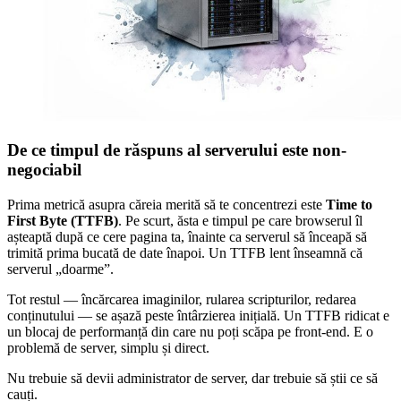
De ce timpul de răspuns al serverului este non-
negociabil
Prima metrică asupra căreia merită să te concentrezi este
Time to
First Byte (TTFB)
. Pe scurt, ăsta e timpul pe care browserul îl
așteaptă după ce cere pagina ta, înainte ca serverul să înceapă să
trimită prima bucată de date înapoi. Un TTFB lent înseamnă că
serverul „doarme”.
Tot restul — încărcarea imaginilor, rularea scripturilor, redarea
conținutului — se așază peste întârzierea inițială. Un TTFB ridicat e
un blocaj de performanță din care nu poți scăpa pe front-end. E o
problemă de server, simplu și direct.
Nu trebuie să devii administrator de server, dar trebuie să știi ce să
cauți.