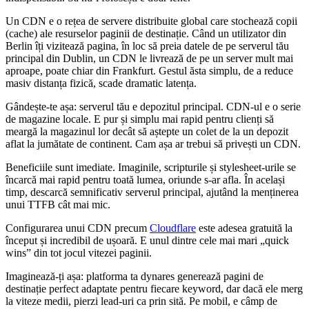
Un CDN e o rețea de servere distribuite global care stochează copii
(cache) ale resurselor paginii de destinație. Când un utilizator din
Berlin îți vizitează pagina, în loc să preia datele de pe serverul tău
principal din Dublin, un CDN le livrează de pe un server mult mai
aproape, poate chiar din Frankfurt. Gestul ăsta simplu, de a reduce
masiv distanța fizică, scade dramatic latența.
Gândește-te așa: serverul tău e depozitul principal. CDN-ul e o serie
de magazine locale. E pur și simplu mai rapid pentru clienți să
meargă la magazinul lor decât să aștepte un colet de la un depozit
aflat la jumătate de continent. Cam așa ar trebui să privești un CDN.
Beneficiile sunt imediate. Imaginile, scripturile și stylesheet-urile se
încarcă mai rapid pentru toată lumea, oriunde s-ar afla. În același
timp, descarcă semnificativ serverul principal, ajutând la menținerea
unui TTFB cât mai mic.
Configurarea unui CDN precum
Cloudflare
este adesea gratuită la
început și incredibil de ușoară. E unul dintre cele mai mari „quick
wins” din tot jocul vitezei paginii.
Imaginează-ți așa: platforma ta dynares generează pagini de
destinație perfect adaptate pentru fiecare keyword, dar dacă ele merg
la viteze medii, pierzi lead-uri ca prin sită. Pe mobil, e câmp de