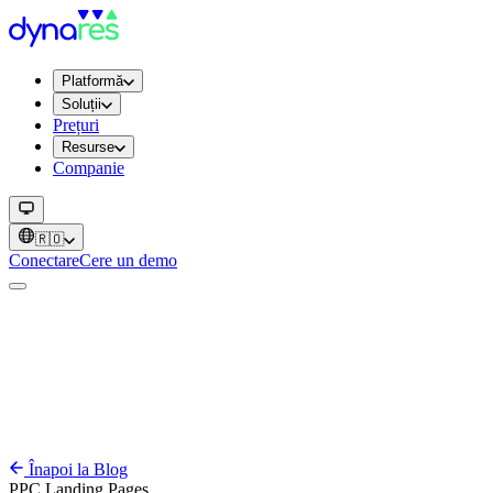
Platformă
Soluții
Prețuri
Resurse
Companie
🇷🇴
Conectare
Cere un demo
Înapoi la Blog
PPC
Landing Pages