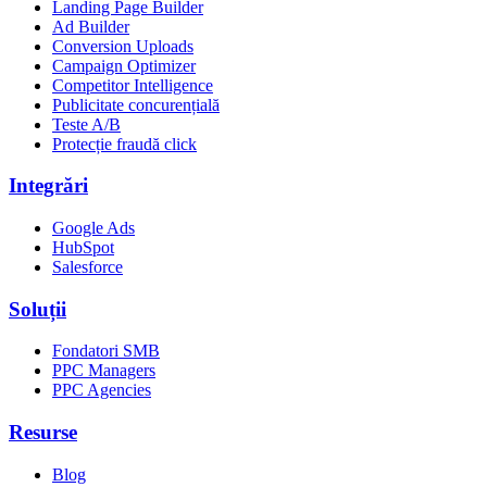
Landing Page Builder
Ad Builder
Conversion Uploads
Campaign Optimizer
Competitor Intelligence
Publicitate concurențială
Teste A/B
Protecție fraudă click
Integrări
Google Ads
HubSpot
Salesforce
Soluții
Fondatori SMB
PPC Managers
PPC Agencies
Resurse
Blog