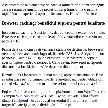
Aici trecem de la elementele de bază la rafinare fină. Sunt strategiile
care îi separă pe amatori de profesioniști și transformă o pagină
rapidă într-o experiență aproape instantanee. Hai să intrăm în ele.
Browser caching: beneficiul suprem pentru loialitate
Începem cu caching. Sună tehnic, dar conceptul e extrem de simplu.
Browser caching
e ca și cum le-ai oferi vizitatorilor care revin un
permis VIP.
Prima dată când cineva îți vizitează pagina de destinație, browserul
trebuie să descarce totul: logo-ul, fișierele CSS, JavaScript-ul — tot
pachetul. Caching-ul îi spune browserului să păstreze o copie a
acestor fișiere pentru o perioadă. Când revin, browserul ia fișierele
din stocarea locală, în loc să le descarce din nou pe toate.
Rezultatul? O încărcare mult mai rapidă, aproape instantanee. E un
avantaj uriaș pentru campaniile de retargeting sau pentru utilizatorii
care îți vizitează site-ul de mai multe ori înainte să convertească.
Poți configura asta cu plugin-uri pe platforme precum WordPress (de
exemplu
WP Rocket
sau W3 Total Cache) sau adăugând câteva
rânduri în fișierul
al serverului tău. E un „set-it-and-
.htaccess
forget-it” care îți plătește dividende ani întregi.