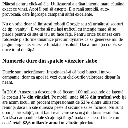
Plătești pentru click-ul ăla. Utilizatorul a arătat intenție mare căutând
exact ce vinzi. Apoi îl pui să aștepte. E o rană stupidă, auto-
provocată, care îngroapă campanii altfel excelente.
Nu e vorba doar să liniștești roboții Google sau să urmărești scoruri
de tip „vanity”. E vorba să nu lași traficul cu intenție mare să se
piardă pentru că site-ul tău nu face față. Pentru orice business care
folosește platforme dinamice precum dynares ca să genereze mii de
pagini targetate, viteza e fundația absolută. Dacă fundația crapă, se
duce totul de râpă.
Numerele dure din spatele vitezelor slabe
Datele sunt neiertătoare. Imaginează-ți că bagi bugetul într-o
campanie, doar ca apoi să vezi cum click-urile valoroase dispar în
neant.
În 2016, Amazon a descoperit că fiecare 100 milisecunde de latență
le costau
1% din vânzări
. Pe mobil, unde
68% din traficul web
își
are acum locul, un procent impresionant de
53%
dintre utilizatori
renunță dacă un site durează peste 3 secunde să se încarce. Nu sunt
doar „curiozități”; sunt bani reali care se scurg din businessul tău.
Nu lăsa campaniile tale să ajungă în grămada de site-uri lente care
costă retail
$2,6 miliarde anual
în vânzări pierdute.