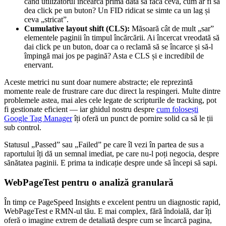
când utilizatorul încearcă prima dată să facă ceva, cum ar fi să
dea click pe un buton? Un FID ridicat se simte ca un lag și
ceva „stricat”.
Cumulative layout shift (CLS):
Măsoară cât de mult „sar”
elementele paginii în timpul încărcării. Ai încercat vreodată să
dai click pe un buton, doar ca o reclamă să se încarce și să-l
împingă mai jos pe pagină? Asta e CLS și e incredibil de
enervant.
Aceste metrici nu sunt doar numere abstracte; ele reprezintă
momente reale de frustrare care duc direct la respingeri. Multe dintre
problemele astea, mai ales cele legate de scripturile de tracking, pot
fi gestionate eficient — iar ghidul nostru despre
cum folosești
Google Tag Manager
îți oferă un punct de pornire solid ca să le ții
sub control.
Statusul „Passed” sau „Failed” pe care îl vezi în partea de sus a
raportului îți dă un semnal imediat, pe care nu-l poți negocia, despre
sănătatea paginii. E prima ta indicație despre unde să începi să sapi.
WebPageTest pentru o analiză granulară
În timp ce PageSpeed Insights e excelent pentru un diagnostic rapid,
WebPageTest e RMN-ul tău. E mai complex, fără îndoială, dar îți
oferă o imagine extrem de detaliată despre cum se încarcă pagina,