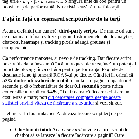
tag-urile
și
. E o singură linie de cod pentru un
<img>
<iframe>
boost uriaș de performanță. Nu există scuză să nu-l folosești.
Față în față cu coșmarul scripturilor de la terți
Acum, elefantul din cameră:
third-party scripts
. De multe ori sunt
cea mai mare frână a vitezei paginii. Instrumentele tale de analytics,
chatbots, heatmaps și tracking pixels adaugă greutate și
complexitate.
Ca performance marketer, ai nevoie de tracking. Dar fiecare script
pe care îl adaugi înseamnă încă un request de rețea, încă un potențial
punct de blocaj și încă o frână pentru performanță. Paginile de
destinație lente îți omoară ROAS-ul pe tăcute. Când iei în calcul că
53% dintre utilizatorii de mobil
renunță la o pagină după doar 3
secunde și că o îmbunătățire de doar
0.1 secundă
poate ridica
conversiile în retail cu
8.4%
, îți dai seama că fiecare script are un
cost. Miza e mare; poți
citi cercetarea completă despre aceste
statistici privind viteza de încărcare a site-urilor
și vezi singur.
Trebuie să fii fără milă aici. Auditează fiecare script terț de pe
pagină.
Chestionați totul:
Ai
cu adevărat
nevoie ca acel script de
chatbot să se lanseze la fiecare încărcare a paginii? Oare