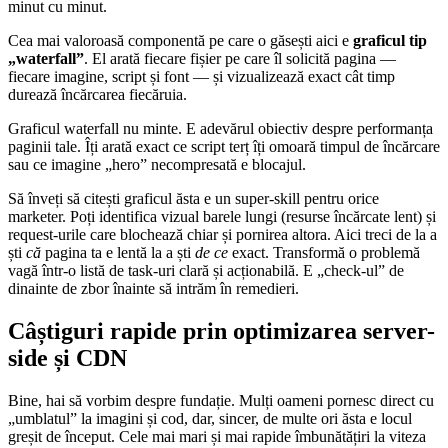
minut cu minut.
Cea mai valoroasă componentă pe care o găsești aici e
graficul tip
„waterfall”
. El arată fiecare fișier pe care îl solicită pagina —
fiecare imagine, script și font — și vizualizează exact cât timp
durează încărcarea fiecăruia.
Graficul waterfall nu minte. E adevărul obiectiv despre performanța
paginii tale. Îți arată exact ce script terț îți omoară timpul de încărcare
sau ce imagine „hero” necompresată e blocajul.
Să înveți să citești graficul ăsta e un super-skill pentru orice
marketer. Poți identifica vizual barele lungi (resurse încărcate lent) și
request-urile care blochează chiar și pornirea altora. Aici treci de la a
ști
că
pagina ta e lentă la a ști
de ce
exact. Transformă o problemă
vagă într-o listă de task-uri clară și acționabilă. E „check-ul” de
dinainte de zbor înainte să intrăm în remedieri.
Câștiguri rapide prin optimizarea server-
side și CDN
Bine, hai să vorbim despre fundație. Mulți oameni pornesc direct cu
„umblatul” la imagini și cod, dar, sincer, de multe ori ăsta e locul
greșit de început. Cele mai mari și mai rapide îmbunătățiri la viteza