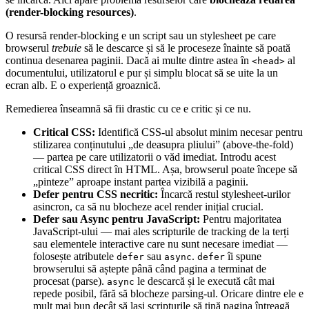
(render-blocking resources)
.
O resursă render-blocking e un script sau un stylesheet pe care
browserul
trebuie
să le descarce și să le proceseze înainte să poată
continua desenarea paginii. Dacă ai multe dintre astea în
al
<head>
documentului, utilizatorul e pur și simplu blocat să se uite la un
ecran alb. E o experiență groaznică.
Remedierea înseamnă să fii drastic cu ce e critic și ce nu.
Critical CSS:
Identifică CSS-ul absolut minim necesar pentru
stilizarea conținutului „de deasupra pliului” (above-the-fold)
— partea pe care utilizatorii o văd imediat. Introdu acest
critical CSS direct în HTML. Așa, browserul poate începe să
„pinteze” aproape instant partea vizibilă a paginii.
Defer pentru CSS necritic:
Încarcă restul stylesheet-urilor
asincron, ca să nu blocheze acel render inițial crucial.
Defer sau Async pentru JavaScript:
Pentru majoritatea
JavaScript-ului — mai ales scripturile de tracking de la terți
sau elementele interactive care nu sunt necesare imediat —
folosește atributele
sau
.
îi spune
defer
async
defer
browserului să aștepte până când pagina a terminat de
procesat (parse).
le descarcă și le execută cât mai
async
repede posibil, fără să blocheze parsing-ul. Oricare dintre ele e
mult mai bun decât să lași scripturile să țină pagina întreagă