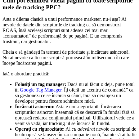
Cum pot echilibra viteza paginii cu toate scripturile
mele de tracking PPC?
Asta e dilema clasică a unui performance marketer, nu-i așa? Ai
nevoie de datele din scripturile de tracking ca să demonstrezi
ROAS, însă aceleași scripturi sunt adesea cei mai mari
„consumatori” de performanță de pe pagină. E un compromis
frustrant, dar gestionabil.
Cheia e să gândești în termeni de prioritate și încărcare asincronă.
Nu ai nevoie ca fiecare script să pornească în milisecunda în care
începe încărcarea paginii.
Iată o abordare practică:
Folosiți un tag manager:
Dacă nu ai făcut-o deja, pune totul
în
Google Tag Manager
. Îți oferă un „centru de comandă” ca
să gestionezi ce se încarcă și când, fără să deranjezi un
developer pentru fiecare schimbare mică.
Încărcați asincron:
Asta e non-negociabil. Încărcarea
scripturilor asincron înseamnă că se descarcă în fundal fără să
oprească redarea conținutului principal. Utilizatorul vede ce a
venit să vadă, iar tracking-ul se încarcă în fundal.
Operați cu rigurozitate:
Ai
cu adevărat
nevoie ca scriptul de
heatmap să se lanseze într-o campanie nouă, înainte să ai trafic