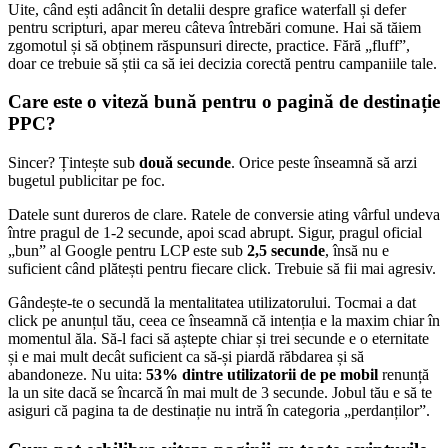
Uite, când ești adâncit în detalii despre grafice waterfall și defer
pentru scripturi, apar mereu câteva întrebări comune. Hai să tăiem
zgomotul și să obținem răspunsuri directe, practice. Fără „fluff”,
doar ce trebuie să știi ca să iei decizia corectă pentru campaniile tale.
Care este o viteză bună pentru o pagină de destinație
PPC?
Sincer? Țintește sub
două secunde
. Orice peste înseamnă să arzi
bugetul publicitar pe foc.
Datele sunt dureros de clare. Ratele de conversie ating vârful undeva
între pragul de 1-2 secunde, apoi scad abrupt. Sigur, pragul oficial
„bun” al Google pentru LCP este sub
2,5 secunde
, însă nu e
suficient când plătești pentru fiecare click. Trebuie să fii mai agresiv.
Gândește-te o secundă la mentalitatea utilizatorului. Tocmai a dat
click pe anunțul tău, ceea ce înseamnă că intenția e la maxim chiar în
momentul ăla. Să-l faci să aștepte chiar și trei secunde e o eternitate
și e mai mult decât suficient ca să-și piardă răbdarea și să
abandoneze. Nu uita:
53% dintre utilizatorii de pe mobil
renunță
la un site dacă se încarcă în mai mult de 3 secunde. Jobul tău e să te
asiguri că pagina ta de destinație nu intră în categoria „perdanților”.