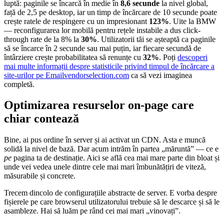
luptă: paginile se încarcă în medie în
8,6 secunde
la nivel global,
față de 2,5 pe desktop, iar un timp de încărcare de 10 secunde poate
crește ratele de respingere cu un impresionant
123%
. Uite la BMW
— reconfigurarea lor mobilă pentru rețele instabile a dus click-
through rate de la 8% la
30%
. Utilizatorii tăi se așteaptă ca paginile
să se încarce în 2 secunde sau mai puțin, iar fiecare secundă de
întârziere crește probabilitatea să renunțe cu
32%
. Poți
descoperi
mai multe informații despre statisticile privind timpul de încărcare a
site-urilor pe Emailvendorselection.com
ca să vezi imaginea
completă.
Optimizarea resurselor on-page care
chiar contează
Bine, ai pus ordine în server și ai activat un CDN. Asta e muncă
solidă la nivel de bază. Dar acum intrăm în partea „măruntă” — ce e
pe
pagina ta de destinație. Aici se află cea mai mare parte din bloat și
unde vei vedea unele dintre cele mai mari îmbunătățiri de viteză,
măsurabile și concrete.
Trecem dincolo de configurațiile abstracte de server. E vorba despre
fișierele pe care browserul utilizatorului trebuie să le descarce și să le
asambleze. Hai să luăm pe rând cei mai mari „vinovați”.