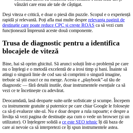
vânzări care erau ale tale de câștigat.
Deși viteza e critică, e doar o piesă din puzzle. Scopul e o experiență
rapidă
și
relevantă. Poți afla mai multe despre
relevanța paginii de
destinație care poate reduce CPC și crește ROAS
ca să vezi cum
funcționează împreună aceste două componente.
Trusa de diagnostic pentru a identifica
blocajele de viteză
Bine, hai să oprim ghicitul. Să arunci soluții într-o problemă pe care
nu o înțelegi e o metodă excelentă de a irosi timp și bani. Înainte să
atingi o singură linie de cod sau să comprimi o singură imagine,
trebuie să știi
exact
ce nu merge. Acesta e „playbook”-ul tău de
diagnostic — fără detalii inutile, doar instrumentele esențiale ca să
vezi ce te încetinește cu adevărat.
Deocamdată, lasă deoparte suite-urile sofisticate și scumpe. Începem
cu instrumente gratuite și puternice pe care chiar Google le folosește
ca să-ți evalueze site-ul. Nu e doar despre a rula rapoarte; e despre a
învăța să vezi pagina de destinație așa cum o vede un browser (și un
utilizator). O înțelegere solidă a
ce este SEO tehnic
îți dă baza de
care ai nevoie ca să interpretezi ce îți spun instrumentele astea.