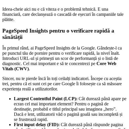
Ideea-cheie aici nu e că viteza e o problemă tehnică. E una
financiară, care declanșează o cascadă de eșecuri în campaniile tale
plătite.
PageSpeed Insights pentru o verificare rapidă a
sănătății
În primul rând, ai PageSpeed Insights de la Google. Gândește-l ca
pe punctul tău de pornire pentru o verificare rapidă, la nivel înalt.
Introduci URL-ul și primești un scor de performanță și o listă de
diagnostic. Cel mai important e să te concentrezi pe
Core Web
Vitals (CWV)
.
Sincer, nu te pierde încă în toți ceilalți indicatori. Începe cu aceștia
trei, pentru că ei sunt cei pe care Google îi folosește ca să măsoare
experiența reală a utilizatorilor.
Largest Contentful Paint (LCP):
Cât durează până apare pe
ecran cel mai important element? Pentru o pagină de
destinație, probabil e titlul principal sau imaginea „hero”.
Dacă e lent, utilizatorii văd o pagină goală sau incompletă și
se frustrează rapid.
First input delay (FID):
Cât durează până răspunde pagina