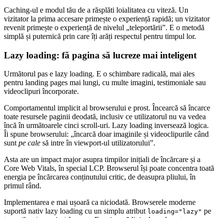
Caching-ul e modul tău de a răsplăti loialitatea cu viteză. Un
vizitator la prima accesare primește o experiență rapidă; un vizitator
revenit primește o experiență de nivelul „teleportării”. E o metodă
simplă și puternică prin care îți arăți respectul pentru timpul lor.
Lazy loading: fă pagina să lucreze mai inteligent
Următorul pas e lazy loading. E o schimbare radicală, mai ales
pentru landing pages mai lungi, cu multe imagini, testimoniale sau
videoclipuri încorporate.
Comportamentul implicit al browserului e prost. Încearcă să încarce
toate resursele paginii deodată, inclusiv ce utilizatorul nu va vedea
încă în următoarele cinci scroll-uri. Lazy loading inversează logica.
Îi spune browserului: „încarcă doar imaginile și videoclipurile când
sunt
pe cale
să intre în viewport-ul utilizatorului”.
Asta are un impact major asupra timpilor inițiali de încărcare și a
Core Web Vitals, în special LCP. Browserul își poate concentra toată
energia pe încărcarea conținutului critic, de deasupra pliului, în
primul rând.
Implementarea e mai ușoară ca niciodată. Browserele moderne
suportă nativ lazy loading cu un simplu atribut
pe
loading="lazy"