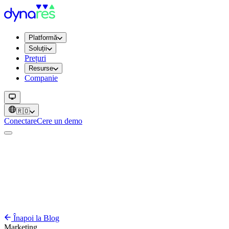
Platformă
Soluții
Prețuri
Resurse
Companie
🇷🇴
Conectare
Cere un demo
Înapoi la Blog
Marketing