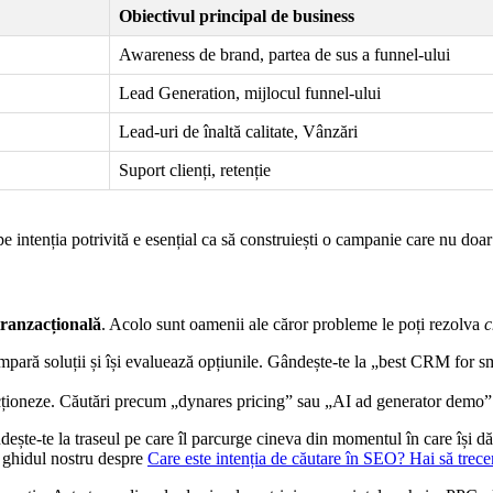
Obiectivul principal de business
Awareness de brand, partea de sus a funnel-ului
Lead Generation, mijlocul funnel-ului
Lead-uri de înaltă calitate, Vânzări
Suport clienți, retenție
e intenția potrivită e esențial ca să construiești o campanie care nu doar
tranzacțională
. Acolo sunt oamenii ale căror probleme le poți rezolva
c
ompară soluții și își evaluează opțiunile. Gândește-te la „best CRM for 
 acționeze. Căutări precum „dynares pricing” sau „AI ad generator demo” a
ândește-te la traseul pe care îl parcurge cineva din momentul în care își
ă ghidul nostru despre
Care este intenția de căutare în SEO? Hai să trecem