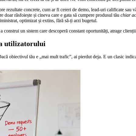
pre rezultate concrete, cum ar fi cereri de demo, lead-uri calificate sau v
care doar răsfoiește și cineva care e gata să cumpere produsul tău
chiar a
nistrat, optimizat și extins, fără să-ți arzi bugetul.
 construi un sistem care descoperă constant oportunități, atrage clienții p
a utilizatorului
acă obiectivul tău e „mai mult trafic”, ai pierdut deja. E un clasic indica