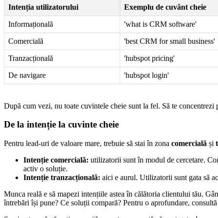
Intenția utilizatorului
Exemplu de cuvânt cheie
Informațională
'what is CRM software'
Comercială
'best CRM for small business'
Tranzacțională
'hubspot pricing'
De navigare
'hubspot login'
După cum vezi, nu toate cuvintele cheie sunt la fel. Să te concentrezi p
De la intenție la cuvinte cheie
Pentru lead-uri de valoare mare, trebuie să stai în zona
comercială
și
Intenție comercială:
utilizatorii sunt în modul de cercetare. C
activ o soluție.
Intenție tranzacțională:
aici e aurul. Utilizatorii sunt gata să
Munca reală e să mapezi intențiile astea în călătoria clientului tău. G
întrebări își pune? Ce soluții compară? Pentru o aprofundare, consult