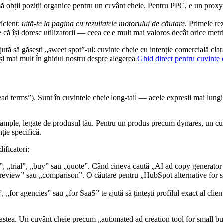
să obții poziții organice pentru un cuvânt cheie. Pentru PPC, e un proxy
ficient:
uită-te la pagina cu rezultatele motorului de căutare
. Primele re
că își doresc utilizatorii — ceea ce e mult mai valoros decât orice metri
ă să găsești „sweet spot”-ul: cuvinte cheie cu intenție comercială clară, c
 și mai mult în ghidul nostru despre alegerea
Ghid direct pentru cuvinte
d terms”). Sunt în cuvintele cheie long-tail — acele expresii mai lungi și
), ample, legate de produsul tău. Pentru un produs precum dynares, un c
ție specifică.
ificatori:
 „trial”, „buy” sau „quote”. Când cineva caută „AI ad copy generator pr
„review” sau „comparison”. O căutare pentru „HubSpot alternative for sta
for agencies” sau „for SaaS” te ajută să țintești profilul exact al clientu
 astea. Un cuvânt cheie precum „automated ad creation tool for small bus