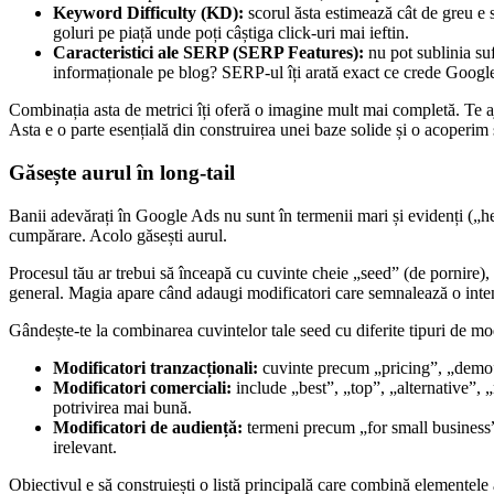
Keyword Difficulty (KD):
scorul ăsta estimează cât de greu e 
goluri pe piață unde poți câștiga click-uri mai ieftin.
Caracteristici ale SERP (SERP Features):
nu pot sublinia su
informaționale pe blog? SERP-ul îți arată exact ce crede Google 
Combinația asta de metrici îți oferă o imagine mult mai completă. Te ajut
Asta e o parte esențială din construirea unei baze solide și o acoperim
Găsește aurul în long-tail
Banii adevărați în Google Ads nu sunt în termenii mari și evidenți („hea
cumpărare. Acolo găsești aurul.
Procesul tău ar trebui să înceapă cu cuvinte cheie „seed” (de pornire
general. Magia apare când adaugi modificatori care semnalează o inten
Gândește-te la combinarea cuvintelor tale seed cu diferite tipuri de mod
Modificatori tranzacționali:
cuvinte precum „pricing”, „demo”,
Modificatori comerciali:
include „best”, „top”, „alternative”, 
potrivirea mai bună.
Modificatori de audiență:
termeni precum „for small business”, „
irelevant.
Obiectivul e să construiești o listă principală care combină elementele