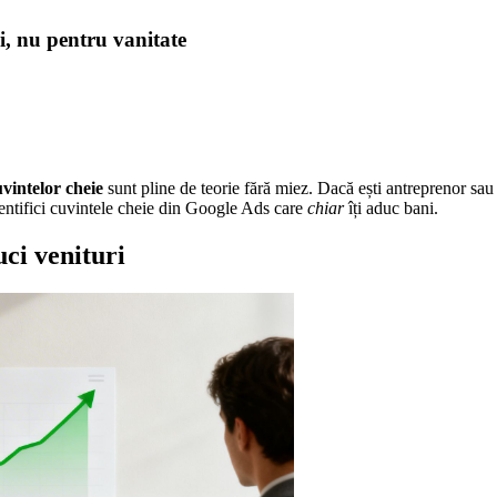
i, nu pentru vanitate
uvintelor cheie
sunt pline de teorie fără miez. Dacă ești antreprenor sau c
identifici cuvintele cheie din Google Ads care
chiar
îți aduc bani.
uci venituri