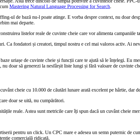
versație. Asta trece dincolo de simpla potrivire a cuvintelor cheie. PPC-
recum
Mastering Natural Language Processing for Search
.
ffing-ul de bază nu-l poate atinge. E vorba despre context, nu doar desp
orbim mai departe.
 construirea listelor reale de cuvinte cheie care vor alimenta campaniile ta
uri. Ca fondatori și creatori, timpul nostru e cel mai valoros activ. Ai 
aze uriașe de cuvinte cheie și funcții care te ajută să le înțelegi. Eu 
e, nu doar să generezi la nesfârșit liste lungi și fără valoare de cuvinte ch
uvânt cheie cu 10.000 de căutări lunare arată excelent pe hârtie, dar de 
are doar se uită, nu cumpărători.
tățile reale. Astea sunt metricile care îți spun dacă un cuvânt cheie meri
ertiserii pentru un click. Un CPC mare e adesea un semn puternic de cu
enție comercială ridicată.