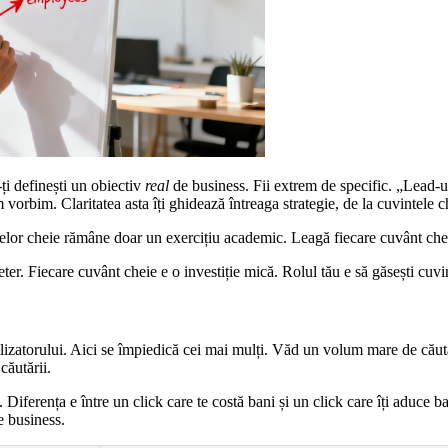
-ți definești un obiectiv
real
de business. Fii extrem de specific. „Lead-ur
bim. Claritatea asta îți ghidează întreaga strategie, de la cuvintele chei
telor cheie rămâne doar un exercițiu academic. Leagă fiecare cuvânt cheie
eter. Fiecare cuvânt cheie e o investiție mică. Rolul tău e să găsești c
utilizatorului. Aici se împiedică cei mai mulți. Văd un volum mare de căut
 căutării.
iferența e între un click care te costă bani și un click care îți aduce ba
e business.