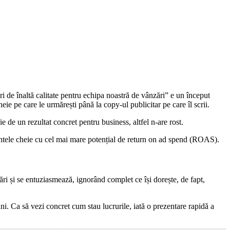
i de înaltă calitate pentru echipa noastră de vânzări” e un început
e pe care le urmărești până la copy-ul publicitar pe care îl scrii.
 de un rezultat concret pentru business, altfel n-are rost.
uvintele cheie cu cel mai mare potențial de return on ad spend (ROAS).
ări și se entuziasmează, ignorând complet ce își dorește, de fapt,
ni. Ca să vezi concret cum stau lucrurile, iată o prezentare rapidă a