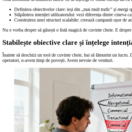
Definirea obiectivelor clare: ieși din „mai mult trafic” și mergi s
Stăpânirea intenției utilizatorului: vezi diferența dintre cineva 
Construirea unei structuri scalabile: creează campanii ușor de admi
Nu e vorba despre să găsești o listă magică de cuvinte cheie. E despre a
Stabilește obiective clare și înțelege intenți
Înainte să deschizi un tool de cuvinte cheie, hai să lămurim un lucru. D
operatori, n-avem timp de povești. Avem nevoie de venituri.