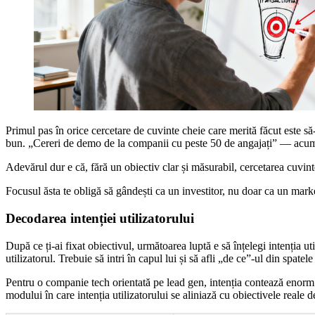
Primul pas în orice cercetare de cuvinte cheie care merită făcut este să
bun. „Cereri de demo de la companii cu peste 50 de angajați” — acum vor
Adevărul dur e că, fără un obiectiv clar și măsurabil, cercetarea cuvin
Focusul ăsta te obligă să gândești ca un investitor, nu doar ca un mark
Decodarea intenției utilizatorului
După ce ți-ai fixat obiectivul, următoarea luptă e să înțelegi intenția 
utilizatorul. Trebuie să intri în capul lui și să afli „de ce”-ul din spatele
Pentru o companie tech orientată pe lead gen, intenția contează enorm. D
modului în care intenția utilizatorului se aliniază cu obiectivele reale d