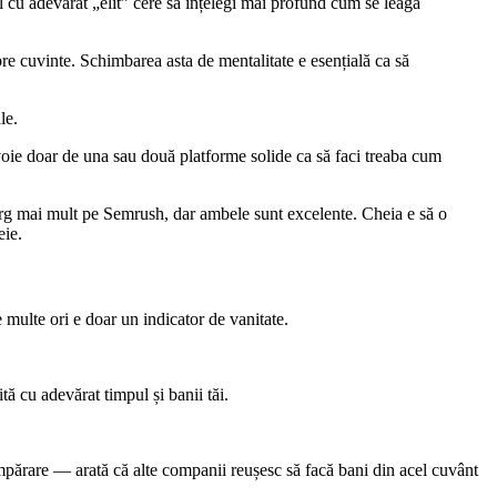
ul cu adevărat „elit” cere să înțelegi mai profund cum se leagă
re cuvinte. Schimbarea asta de mentalitate e esențială ca să
le.
nevoie doar de una sau două platforme solide ca să faci treaba cum
merg mai mult pe Semrush, dar ambele sunt excelente. Cheia e să o
eie.
multe ori e doar un indicator de vanitate.
tă cu adevărat timpul și banii tăi.
mpărare — arată că alte companii reușesc să facă bani din acel cuvânt