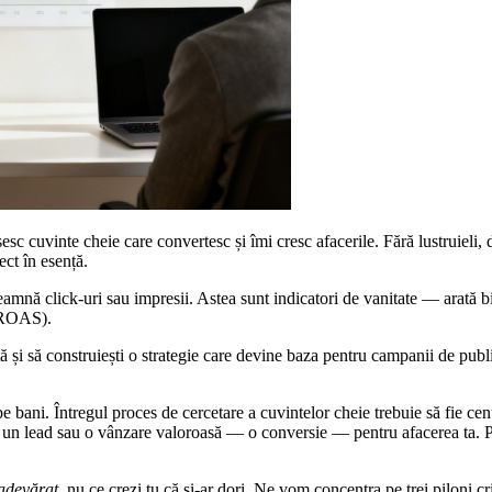
găsesc cuvinte cheie care convertesc și îmi cresc afacerile. Fără lustruieli,
ect în esență.
eamnă click-uri sau impresii. Astea sunt indicatori de vanitate — arată bi
 (ROAS).
ță și să construiești o strategie care devine baza pentru campanii de publ
i pe bani. Întregul proces de cercetare a cuvintelor cheie trebuie să fie c
at un lead sau o vânzare valoroasă — o conversie — pentru afacerea ta. 
adevărat
, nu ce crezi tu că și-ar dori. Ne vom concentra pe trei piloni cri