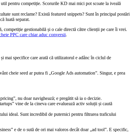
 util pentru competiție. Scorurile KD mai mici pot scoate la iveală
zultate sunt reclame? Există featured snippets? Sunt în principal postări
că luată separat.
ompetiție gestionabilă și o cale directă către clienții pe care îi vrei.
 cheie PPC care chiar aduc conversii
.
 mai specifice care arată că utilizatorul e adânc în ciclul de
uvânt cheie seed ar putea fi „Google Ads automation”. Singur, e prea
icing”, nu doar navighează; e pregătit să ia o decizie.
rtups” vine de la cineva care evaluează activ soluții și caută
lui ideal. Sunt incredibil de puternici pentru filtrarea traficului
iness” e de o sută de ori mai valoros decât doar „ad tool”. E specific,