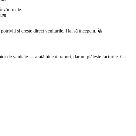
ânzări reale.
cum
.
otriviți și crește direct veniturile. Hai să începem. 🚀
tor de vanitate — arată bine în raport, dar nu plătește facturile. Ca