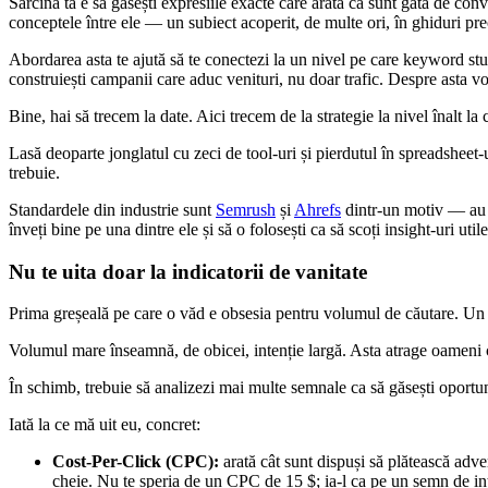
Sarcina ta e să găsești expresiile exacte care arată că sunt gata de con
conceptele între ele — un subiect acoperit, de multe ori, în ghiduri p
Abordarea asta te ajută să te conectezi la un nivel pe care keyword stu
construiești campanii care aduc venituri, nu doar trafic. Despre asta v
Bine, hai să trecem la date. Aici trecem de la strategie la nivel înalt la
Lasă deoparte jonglatul cu zeci de tool-uri și pierdutul în spreadsheet-
trebuie.
Standardele din industrie sunt
Semrush
și
Ahrefs
dintr-un motiv — au b
înveți bine pe una dintre ele și să o folosești ca să scoți insight-uri util
Nu te uita doar la indicatorii de vanitate
Prima greșeală pe care o văd e obsesia pentru volumul de căutare. Un c
Volumul mare înseamnă, de obicei, intenție largă. Asta atrage oameni c
În schimb, trebuie să analizezi mai multe semnale ca să găsești oportuni
Iată la ce mă uit eu, concret:
Cost-Per-Click (CPC):
arată cât sunt dispuși să plătească adv
cheie. Nu te speria de un CPC de 15 $; ia-l ca pe un semn de int