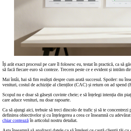
Îți arăt exact procesul pe care îl folosesc eu, testat în practică, ca să 
să facă fiecare euro să conteze. Trecem peste ce e evident și intrăm dir
Mai întâi, hai să fim realiști despre cum arată succesul. Spoiler: nu îns
venituri, costul de achiziție al clienților (CAC) și return on ad spend
Scopul nu e doar să găsești cuvinte cheie; e să înțelegi intenția din pia
care aduce venituri, nu doar rapoarte.
Ca să ajungi aici, trebuie să treci dincolo de trafic și să te concentrez
definirea obiectivelor și cu înțelegerea a ceea ce înseamnă cu adevăr
chiar contează
în articolul nostru detaliat.
Asta înseamnă să analizezi datele ca să înțelegi ce caută clienții tăi
cu 