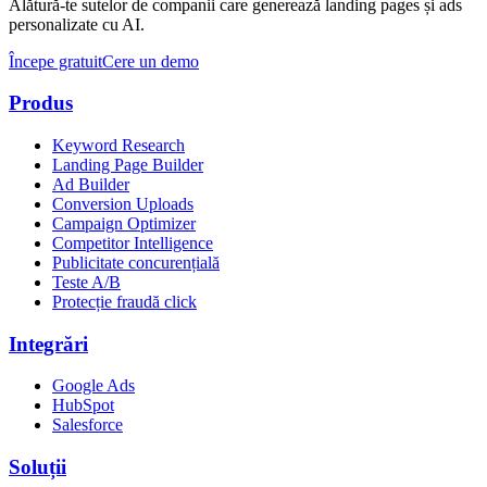
Alătură-te sutelor de companii care generează landing pages și ads
personalizate cu AI.
Începe gratuit
Cere un demo
Produs
Keyword Research
Landing Page Builder
Ad Builder
Conversion Uploads
Campaign Optimizer
Competitor Intelligence
Publicitate concurențială
Teste A/B
Protecție fraudă click
Integrări
Google Ads
HubSpot
Salesforce
Soluții