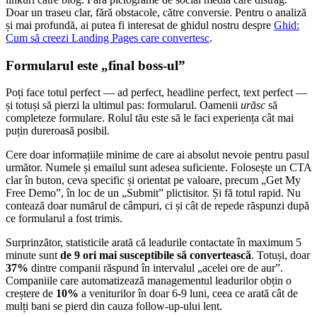
Doar un traseu clar, fără obstacole, către conversie. Pentru o analiză
și mai profundă, ai putea fi interesat de ghidul nostru despre
Ghid:
Cum să creezi Landing Pages care convertesc
.
Formularul este „final boss-ul”
Poți face totul perfect — ad perfect, headline perfect, text perfect —
și totuși să pierzi la ultimul pas: formularul. Oamenii
urăsc
să
completeze formulare. Rolul tău este să le faci experiența cât mai
puțin dureroasă posibil.
Cere doar informațiile minime de care ai absolut nevoie pentru pasul
următor. Numele și emailul sunt adesea suficiente. Folosește un CTA
clar în buton, ceva specific și orientat pe valoare, precum „Get My
Free Demo”, în loc de un „Submit” plictisitor. Și fă totul rapid. Nu
contează doar numărul de câmpuri, ci și cât de repede răspunzi după
ce formularul a fost trimis.
Surprinzător, statisticile arată că leadurile contactate în maximum 5
minute sunt
de 9 ori mai susceptibile să convertească
. Totuși, doar
37%
dintre companii răspund în intervalul „acelei ore de aur”.
Companiile care automatizează managementul leadurilor obțin o
creștere de
10%
a veniturilor în doar 6-9 luni, ceea ce arată cât de
mulți bani se pierd din cauza follow-up-ului lent.