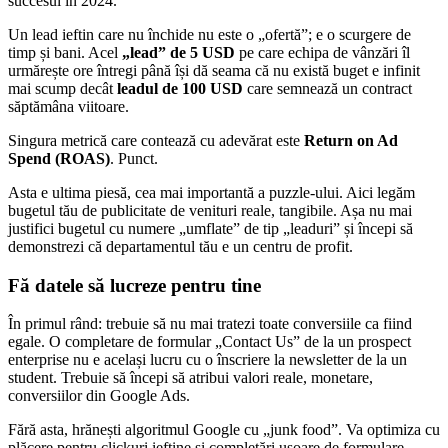
succesul în 2024.
Un lead ieftin care nu închide nu este o „ofertă”; e o scurgere de
timp și bani. Acel
„lead” de 5 USD
pe care echipa de vânzări îl
urmărește ore întregi până își dă seama că nu există buget e infinit
mai scump decât
leadul de 100 USD
care semnează un contract
săptămâna viitoare.
Singura metrică care contează cu adevărat este
Return on Ad
Spend (ROAS)
. Punct.
Asta e ultima piesă, cea mai importantă a puzzle-ului. Aici legăm
bugetul tău de publicitate de venituri reale, tangibile. Așa nu mai
justifici bugetul cu numere „umflate” de tip „leaduri” și începi să
demonstrezi că departamentul tău e un centru de profit.
Fă datele să lucreze pentru tine
În primul rând: trebuie să nu mai tratezi toate conversiile ca fiind
egale. O completare de formular „Contact Us” de la un prospect
enterprise nu e același lucru cu o înscriere la newsletter de la un
student. Trebuie să începi să atribui valori reale, monetare,
conversiilor din Google Ads.
Fără asta, hrănești algoritmul Google cu „junk food”. Va optimiza cu
plăcere pentru clickuri ieftine și completări ușoare de formulare,