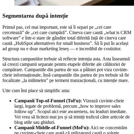
Segmentarea după intenție
Primul pas, cel mai important, este să îi separi pe „cei care
cercetează” de „cei care cumpără”. Cineva care caută „what is CRM
software” e într-o stare de gândire total diferită față de cineva care
caută „HubSpot alternatives for small business”. Să îi pui în același
ad group nu e doar marketing leneș — e incredibil de costisitor.
Structura campaniilor trebuie să reflecte intenția asta. Asta înseamnă
să creezi campanii separate pentru etapele diferite ale călătoriei de
cumpărare. Campaniile din partea de sus a pâlniei pot viza cuvinte-
cheie informaționale, însă campaniile din partea de jos trebuie să fie
focalizate „la milimetru” pe termeni tranzacționali, cu intenție mare.
Uite cum îmi place să simplific asta:
Campanii Top-of-Funnel (ToFu):
Vizează cuvinte-cheie
largi, legate de problemă, precum „how to improve sales
follow-up”. Scopul aici este awareness, nu leaduri imediate.
Vei vrea să licitezi mai jos și să trimiți traficul către articole de
blog utile sau ghiduri.
Campanii Middle-of-Funnel (MoFu):
Aici ne concentrăm
pe cuvinte-cheie care arată că utilizatorul caută o soluție,