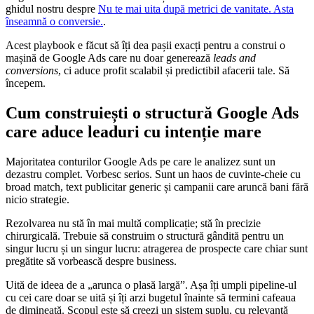
ghidul nostru despre
Nu te mai uita după metrici de vanitate. Asta
înseamnă o conversie.
.
Acest playbook e făcut să îți dea pașii exacți pentru a construi o
mașină de Google Ads care nu doar generează
leads and
conversions
, ci aduce profit scalabil și predictibil afacerii tale. Să
începem.
Cum construiești o structură Google Ads
care aduce leaduri cu intenție mare
Majoritatea conturilor Google Ads pe care le analizez sunt un
dezastru complet. Vorbesc serios. Sunt un haos de cuvinte-cheie cu
broad match, text publicitar generic și campanii care aruncă bani fără
nicio strategie.
Rezolvarea nu stă în mai multă complicație; stă în precizie
chirurgicală. Trebuie să construim o structură gândită pentru un
singur lucru și un singur lucru: atragerea de prospecte care chiar sunt
pregătite să vorbească despre business.
Uită de ideea de a „arunca o plasă largă”. Așa îți umpli pipeline-ul
cu cei care doar se uită și îți arzi bugetul înainte să termini cafeaua
de dimineață. Scopul este să creezi un sistem suplu, cu relevanță