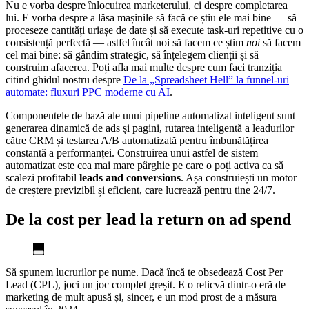
Nu e vorba despre înlocuirea marketerului, ci despre completarea
lui. E vorba despre a lăsa mașinile să facă ce știu ele mai bine — să
proceseze cantități uriașe de date și să execute task-uri repetitive cu o
consistență perfectă — astfel încât noi să facem ce știm
noi
să facem
cel mai bine: să gândim strategic, să înțelegem clienții și să
construim afacerea. Poți afla mai multe despre cum faci tranziția
citind ghidul nostru despre
De la „Spreadsheet Hell” la funnel-uri
automate: fluxuri PPC moderne cu AI
.
Componentele de bază ale unui pipeline automatizat inteligent sunt
generarea dinamică de ads și pagini, rutarea inteligentă a leadurilor
către CRM și testarea A/B automatizată pentru îmbunătățirea
constantă a performanței. Construirea unui astfel de sistem
automatizat este cea mai mare pârghie pe care o poți activa ca să
scalezi profitabil
leads and conversions
. Așa construiești un motor
de creștere previzibil și eficient, care lucrează pentru tine 24/7.
De la cost per lead la return on ad spend
Să spunem lucrurilor pe nume. Dacă încă te obsedează Cost Per
Lead (CPL), joci un joc complet greșit. E o relicvă dintr-o eră de
marketing de mult apusă și, sincer, e un mod prost de a măsura