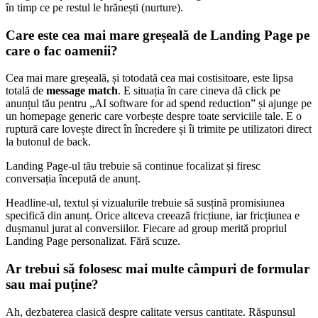
în timp ce pe restul le hrănești (nurture).
Care este cea mai mare greșeală de Landing Page pe
care o fac oamenii?
Cea mai mare greșeală, și totodată cea mai costisitoare, este lipsa
totală de
message match
. E situația în care cineva dă click pe
anunțul tău pentru „AI software for ad spend reduction” și ajunge pe
un homepage generic care vorbește despre toate serviciile tale. E o
ruptură care lovește direct în încredere și îi trimite pe utilizatori direct
la butonul de back.
Landing Page-ul tău trebuie să continue focalizat și firesc
conversația începută de anunț.
Headline-ul, textul și vizualurile trebuie să susțină promisiunea
specifică din anunț. Orice altceva creează fricțiune, iar fricțiunea e
dușmanul jurat al conversiilor. Fiecare ad group merită propriul
Landing Page personalizat. Fără scuze.
Ar trebui să folosesc mai multe câmpuri de formular
sau mai puține?
Ah, dezbaterea clasică despre calitate versus cantitate. Răspunsul