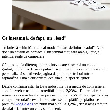
Ce înseamnă, de fapt, un „lead”
Trebuie să schimbăm radical modul în care definim „leadul”. Nu e
doar un detaliu de contact. E un semnal clar, fără ambiguitate, al
intenției reale de cumpărare.
Gândește-te la diferența dintre cineva care descarcă un ebook
gratuit, din partea de sus a pâlniei, și cineva care cere o demonstrație
personalizată sau îți vede pagina de prețuri de trei ori într-o
săptămână. Una e curiozitate, cealaltă e un apel de ajutor.
Datele confirmă asta. În toate industriile, rata medie de conversie a
site-ului web este de un incredibil de mic
2,23%
. Dintre cei care
reușesc
să convertească, un procent uluitor de
79-80%
dispar fără să
cumpere vreodată ceva. Publicitatea search plătită pe platforme
precum
Google Ads
stă puțin mai bine, la
3,2%
, dar și asta arată un
decalaj uriaș între un click și un client.