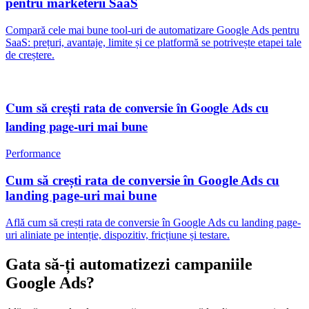
pentru marketerii SaaS
Compară cele mai bune tool-uri de automatizare Google Ads pentru
SaaS: prețuri, avantaje, limite și ce platformă se potrivește etapei tale
de creștere.
Cum să crești rata de conversie în Google Ads cu
landing page-uri mai bune
Performance
Cum să crești rata de conversie în Google Ads cu
landing page-uri mai bune
Află cum să crești rata de conversie în Google Ads cu landing page-
uri aliniate pe intenție, dispozitiv, fricțiune și testare.
Gata să-ți automatizezi campaniile
Google Ads?