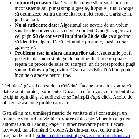
Inputuri proaste:
Dacă valorile conversiilor sunt inexacte,
inconsistente sau pur și simplu greșite, îi spui AI-ului Google
să optimizeze pentru un rezultat complet eronat. Garbage in,
garbage out.
Nu ai suficiente date:
Algoritmul are nevoie de un volum
sănătos de conversii ca să învețe eficient. Google sugerează
cel puțin
50 de conversii în ultimele 30 de zile
ca algoritmii
să identifice tipare. Dacă volumul e prea mic, mașina doar
„ghicește”.
Problema este în afara anunțurilor tale:
Anunțurile pot fi
perfecte, dar nicio strategie de bidding din lume nu poate
repara un proces de sales cu scurgeri, un fit prost produs-piață
sau un follow-up îngrozitor. Cea mai sofisticată AI nu poate
închide o afacere pentru tine.
Trebuie să găsești cauza de la rădăcină. Începe prin a te asigura că
datele sunt curate și suficiente. Dacă asta e în regulă, e momentul să
te uiți în oglindă și să auditezi ce se întâmplă
după
click. Acolo, de
obicei, se ascunde problema reală.
Gata să nu mai urmărești metrici de vanitate și să construiești un
motor de venituri previzibil?
dynares
folosește AI pentru a genera
automat ads și Landing Page-uri hiper-relevante pentru fiecare
keyword, transformând Google Ads dintr-un cost center într-o
mașină de profit.
Solicită o demonstrație și vezi cum funcționează
.