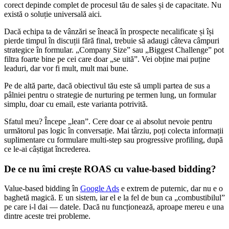
corect depinde complet de procesul tău de sales și de capacitate. Nu
există o soluție universală aici.
Dacă echipa ta de vânzări se îneacă în prospecte necalificate și își
pierde timpul în discuții fără final, trebuie să adaugi câteva câmpuri
strategice în formular. „Company Size” sau „Biggest Challenge” pot
filtra foarte bine pe cei care doar „se uită”. Vei obține mai puține
leaduri, dar vor fi mult, mult mai bune.
Pe de altă parte, dacă obiectivul tău este să umpli partea de sus a
pâlniei pentru o strategie de nurturing pe termen lung, un formular
simplu, doar cu email, este varianta potrivită.
Sfatul meu? Începe „lean”. Cere doar ce ai absolut nevoie pentru
următorul pas logic în conversație. Mai târziu, poți colecta informații
suplimentare cu formulare multi-step sau progressive profiling, după
ce le-ai câștigat încrederea.
De ce nu îmi crește ROAS cu value-based bidding?
Value-based bidding în
Google Ads
e extrem de puternic, dar nu e o
baghetă magică. E un sistem, iar el e la fel de bun ca „combustibilul”
pe care i-l dai — datele. Dacă nu funcționează, aproape mereu e una
dintre aceste trei probleme.