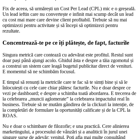
Fix de aceea, să urmărești un Cost Per Lead (CPL) mic e o greșeală.
Un lead ieftin care nu convertește e infinit mai scump decât un lead
cu cost mai mare care devine client profitabil. Trebuie să nu mai
optimizezi pentru activitate și să începi să optimizezi pentru
rezultate.
Concentrează-te pe ce îți plătește, de fapt, facturile
Singura metrică care contează cu adevărat este profitul. Restul sunt
doar pași până ajungi acolo. Ghidul ăsta e despre a tăia zgomotul și
a construi un sistem care leagă bugetul publicitar direct de venituri.
E momentul să ne schimbăm focusul.
E timpul să renunți la metricile care te fac să te simți bine și să le
înlocuiești cu cele care chiar plătesc facturile. Nu e doar despre ce
vezi pe dashboard; e despre a schimba toată abordarea. E trecerea de
la celebrarea „muncii aglomerate” la celebrarea impactului real în
business. Trebuie să ne mutăm gândirea de la clickuri la intenție, de
la completări de formulare la oportunități calificate și de la CPL la
ROAS.
Nu e doar o schimbare de filozofie; e una practică. Cere alinierea
marketingului, a procesului de vânzări și a analiticii în jurul unei
singure surse de adevăr: venitul. Poți afla mai multe consultând