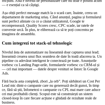
fricțiuni. Asta e nivelul de personalizare care nu doar e posibil acum
— e esențial ca să câștigi.
Așa obții perfect message match la o scară care, înainte, cerea un
departament de marketing uriaș. Când anunțul, pagina și formularul
sunt perfect aliniate cu ce a căutat utilizatorul, Google te
recompensează. Quality Scores cresc, CPC scade, iar ratele de
conversie urcă. În plus, te eliberează ca să te poți concentra pe
imaginea de ansamblu.
Cum integrezi tot stack-ul tehnologic
Nivelul ăsta de automatizare nu înseamnă doar captarea unui lead;
înseamnă crearea unui flux seamless de date în toată afacerea ta. Un
pipeline cu adevărat inteligent le conectează pe toate. Anunțurile
vorbesc cu Landing Page-urile, formularele vorbesc cu CRM-ul și
— cel mai important — datele despre venituri se întorc în Google
Ads.
Fără bucla asta completă, zbori „la orb”. Poți sărbători un Cost Per
Lead mic dintr-o campanie care nu generează decât gunoi, în timp
ce, fără să știi, înfometezi o campanie cu CPL mai mare care aduce
cei mai profitabili clienți. Scopul este să construiești un sistem
closed-loop în care fiecare acțiune e ghidată de rezultate reale de
business.