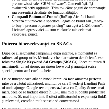
precum „best sales CRM software”. Oamenii ăștia își
evaluează activ opțiunile. Trimite-i către pagini de comparație
sau prezentări detaliate ale funcționalităților.
Campanii Bottom-of-Funnel (BoFu):
Aici faci banii.
Vizează cuvinte-cheie specifice, legate de brand sau „ready-
to-buy”, precum „dynares pricing” sau „get a CRM demo”.
Licitează agresiv aici — sunt clickurile tale cele mai
valoroase, punct.
Puterea hiper-relevanței cu SKAGs
După ce ai segmentat campaniile după intenție, e momentul să
rafinezi ad group-urile. Metoda veche, dar extrem de eficientă, este
folosirea
Single Keyword Ad Groups (SKAGs)
. Ideea nu putea fi
mai simplă: un ad group, un singur keyword și anunțuri scrise
special pentru acel cuvânt-cheie.
De ce funcționează atât de bine? Pentru că face alinierea perfectă
între ce a căutat utilizatorul, anunțul pe care îl vede și Landing Page-
ul unde ajunge. Google recompensează asta cu Quality Scores mai
mari, ceea ce se traduce direct în CPC mai mici și poziții publicitare
mai bune. Și, mai important, îi oferă utilizatorului o experiență fluidă
și relevantă, crescând mult șansele să convertească.