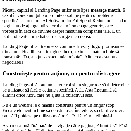
Păcatul capital al Landing Page-urilor este lipsa
message match
. E
cazul în care anunțul tău promite o soluție pentru o problemă
specifică — precum „AI Software for Ad Spend Reduction” — dar
pagina unde ajunge utilizatorul e un homepage generic, care
vorbește în zeci de cuvinte despre misiunea companiei tale. E un
bait-and-switch imediat care distruge încrederea.
Landing Page-ul tău trebuie să continue firesc și logic promisiunea
din anunț. Headline-ul, imaginea hero, textul — toate trebuie să
transmită: „Da, ai ajuns exact unde trebuia”. Alinierea asta nu e
negociabilă.
Construiește pentru acțiune, nu pentru distragere
Landing Page-ul tău are un singur rol și un singur rol: să îl determine
pe utilizator să facă o acțiune specifică. Atât. Asta înseamnă să
elimini orice lucru care nu ajută la obiectivul ăsta.
Nu e un website; e o mașină construită pentru un singur scop.
Fiecare element trebuie să construiască încredere, să clarifice oferta
sau să îl ghideze pe utilizator către CTA. Dacă nu, elimină-l.
Asta înseamnă fără bară de navigație către pagina „About Us”. Fără
linkuri către blog. Fără pictograme de social media care distrag.