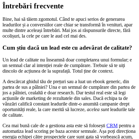
Întrebări frecvente
Bine, hai să tăiem zgomotul. Când te apuci serios de generarea
leadurilor și a conversiilor care chiar se transformă în venituri, apar
multe dintre aceleași întrebări. Mai jos ai răspunsurile directe, fără
ocolișuri, la cele pe care le aud cel mai des.
Cum știu dacă un lead este cu adevărat de calitate?
Un lead de calitate nu înseamnă doar completarea unui formular; e
un semnal clar al intenției reale de cumpărare. Trebuie să te uiți
dincolo de acțiunea de la suprafață. Totul ține de context.
A descărcat ghidul tău de prețuri sau a luat un ebook generic, din
partea de sus a pâlniei? Una e un semnal de cumpărare din partea de
jos a pâlniei, cealaltă e doar research. Dar testul real este să legi
acțiunile de marketing de rezultatele din sales. Dacă echipa ta de
vânzări califică constant leadurile dintr-o anumită campanie drept
oportunități reale, la care merită să lucreze,
acelea sunt
leadurile tale
de calitate.
Cea mai bună cale de a gestiona asta este să folosești
CRM
pentru a
automatiza lead scoring pe baza acestor semnale. Așa poți direcționa
energia echipei către prospectele care sunt gata să vorbească acum,