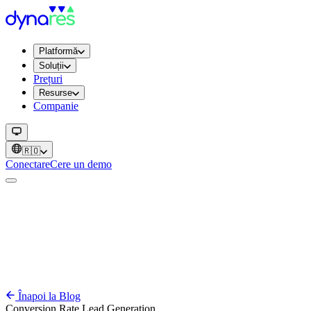
Platformă
Soluții
Prețuri
Resurse
Companie
🇷🇴
Conectare
Cere un demo
Înapoi la Blog
Conversion Rate
Lead Generation