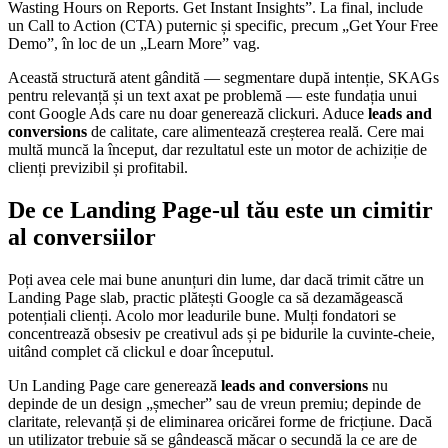
Wasting Hours on Reports. Get Instant Insights”. La final, include
un Call to Action (CTA) puternic și specific, precum „Get Your Free
Demo”, în loc de un „Learn More” vag.
Această structură atent gândită — segmentare după intenție, SKAGs
pentru relevanță și un text axat pe problemă — este fundația unui
cont Google Ads care nu doar generează clickuri. Aduce
leads and
conversions
de calitate, care alimentează creșterea reală. Cere mai
multă muncă la început, dar rezultatul este un motor de achiziție de
clienți previzibil și profitabil.
De ce Landing Page-ul tău este un cimitir
al conversiilor
Poți avea cele mai bune anunțuri din lume, dar dacă trimit către un
Landing Page slab, practic plătești Google ca să dezamăgească
potențiali clienți. Acolo mor leadurile bune. Mulți fondatori se
concentrează obsesiv pe creativul ads și pe bidurile la cuvinte-cheie,
uitând complet că clickul e doar începutul.
Un Landing Page care generează
leads and conversions
nu
depinde de un design „șmecher” sau de vreun premiu; depinde de
claritate, relevanță și de eliminarea oricărei forme de fricțiune. Dacă
un utilizator trebuie să se gândească măcar o secundă la ce are de