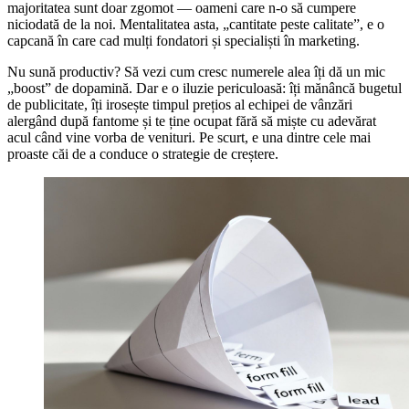
majoritatea sunt doar zgomot — oameni care n-o să cumpere
niciodată de la noi. Mentalitatea asta, „cantitate peste calitate”, e o
capcană în care cad mulți fondatori și specialiști în marketing.
Nu sună productiv? Să vezi cum cresc numerele alea îți dă un mic
„boost” de dopamină. Dar e o iluzie periculoasă: îți mănâncă bugetul
de publicitate, îți irosește timpul prețios al echipei de vânzări
alergând după fantome și te ține ocupat fără să miște cu adevărat
acul când vine vorba de venituri. Pe scurt, e una dintre cele mai
proaste căi de a conduce o strategie de creștere.