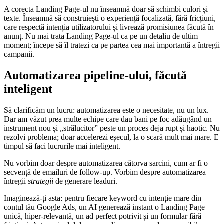
A corecta Landing Page-ul nu înseamnă doar să schimbi culori și
texte. Înseamnă să construiești o experiență focalizată, fără fricțiuni,
care respectă intenția utilizatorului și livrează promisiunea făcută în
anunț. Nu mai trata Landing Page-ul ca pe un detaliu de ultim
moment; începe să îl tratezi ca pe partea cea mai importantă a întregii
campanii.
Automatizarea pipeline-ului, făcută
inteligent
Să clarificăm un lucru: automatizarea este o necesitate, nu un lux.
Dar am văzut prea multe echipe care dau bani pe foc adăugând un
instrument nou și „strălucitor” peste un proces deja rupt și haotic. Nu
rezolvi problema; doar accelerezi eșecul, la o scară mult mai mare. E
timpul să faci lucrurile mai inteligent.
Nu vorbim doar despre automatizarea câtorva sarcini, cum ar fi o
secvență de emailuri de follow-up. Vorbim despre automatizarea
întregii
strategii
de generare leaduri.
Imaginează-ți asta: pentru fiecare keyword cu intenție mare din
contul tău Google Ads, un AI generează instant o Landing Page
unică, hiper-relevantă, un ad perfect potrivit și un formular fără