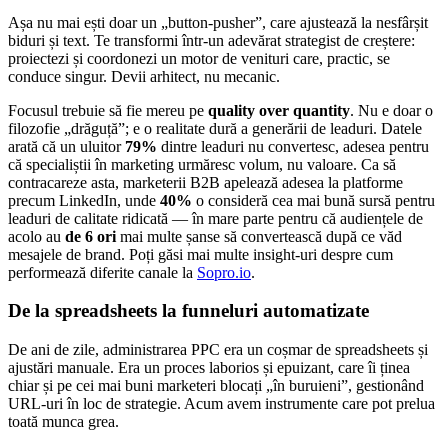
Așa nu mai ești doar un „button-pusher”, care ajustează la nesfârșit
biduri și text. Te transformi într-un adevărat strategist de creștere:
proiectezi și coordonezi un motor de venituri care, practic, se
conduce singur. Devii arhitect, nu mecanic.
Focusul trebuie să fie mereu pe
quality over quantity
. Nu e doar o
filozofie „drăguță”; e o realitate dură a generării de leaduri. Datele
arată că un uluitor
79%
dintre leaduri nu convertesc, adesea pentru
că specialiștii în marketing urmăresc volum, nu valoare. Ca să
contracareze asta, marketerii B2B apelează adesea la platforme
precum LinkedIn, unde
40%
o consideră cea mai bună sursă pentru
leaduri de calitate ridicată — în mare parte pentru că audiențele de
acolo au
de 6 ori
mai multe șanse să convertească după ce văd
mesajele de brand. Poți găsi mai multe insight-uri despre cum
performează diferite canale la
Sopro.io
.
De la spreadsheets la funneluri automatizate
De ani de zile, administrarea PPC era un coșmar de spreadsheets și
ajustări manuale. Era un proces laborios și epuizant, care îi ținea
chiar și pe cei mai buni marketeri blocați „în buruieni”, gestionând
URL-uri în loc de strategie. Acum avem instrumente care pot prelua
toată munca grea.