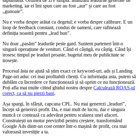
săptămână. Ordinea de zi e simplă: analizăm leadurile generate de
marketing, iar ei îmi spun care au fost „aur” și care au fost
„gunoaie”.
Nu e vorba despre arătat cu degetul; e vorba despre calibrare. E un
loop de feedback constant, condus de oameni, care rafinează
definiția noastră pentru „lead bun”.
Nu doar „pasăm” leadurile peste gard. Suntem parteneri într-o
singură operațiune de venituri. Când ei câștigă, eu câștig. Când își
irosesc timpul pe leaduri proaste, bugetul meu de publicitate se
irosește.
Procesul ăsta ne ajută să știm exact ce keyword-uri, ads și Landing
Page-uri aduc cei mai profitabili clienți. Cu informația asta, putem să
dublăm cu încredere ce funcționează și să oprim ce nu funcționează.
Poți afla mai multe citind ghidul nostru despre
Calculează ROAS-ul
corect, ca să nu pierzi bani
.
Așa spargi, în sfârșit, capcana CPL. Nu mai generezi „leaduri”,
începi să generezi profit. Da, e mai mult de lucru, dar e singura
muncă ce contează cu adevărat pentru scalarea unei afaceri.
Construiești un motor previzibil pentru creștere, transformând
Google Ads dintr-un cost center într-o mașină de profit, cea mai
valoroasă investiție a ta.