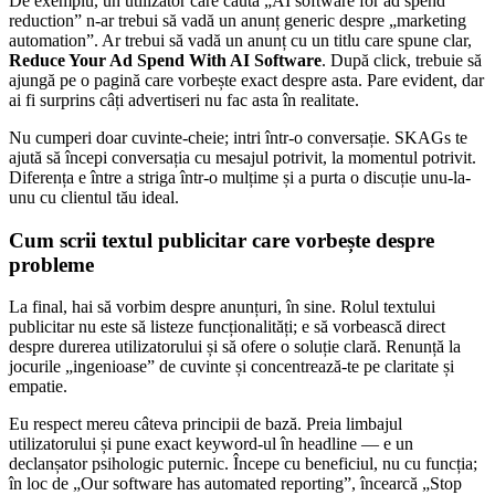
De exemplu, un utilizator care caută „AI software for ad spend
reduction” n-ar trebui să vadă un anunț generic despre „marketing
automation”. Ar trebui să vadă un anunț cu un titlu care spune clar,
Reduce Your Ad Spend With AI Software
. După click, trebuie să
ajungă pe o pagină care vorbește exact despre asta. Pare evident, dar
ai fi surprins câți advertiseri nu fac asta în realitate.
Nu cumperi doar cuvinte-cheie; intri într-o conversație. SKAGs te
ajută să începi conversația cu mesajul potrivit, la momentul potrivit.
Diferența e între a striga într-o mulțime și a purta o discuție unu-la-
unu cu clientul tău ideal.
Cum scrii textul publicitar care vorbește despre
probleme
La final, hai să vorbim despre anunțuri, în sine. Rolul textului
publicitar nu este să listeze funcționalități; e să vorbească direct
despre durerea utilizatorului și să ofere o soluție clară. Renunță la
jocurile „ingenioase” de cuvinte și concentrează-te pe claritate și
empatie.
Eu respect mereu câteva principii de bază. Preia limbajul
utilizatorului și pune exact keyword-ul în headline — e un
declanșator psihologic puternic. Începe cu beneficiul, nu cu funcția;
în loc de „Our software has automated reporting”, încearcă „Stop