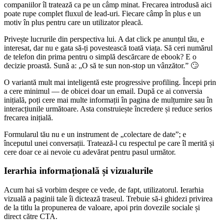
companiilor îl tratează ca pe un câmp minat. Frecarea introdusă aici
poate rupe complet fluxul de lead-uri. Fiecare câmp în plus e un
motiv în plus pentru care un utilizator pleacă.
Privește lucrurile din perspectiva lui. A dat click pe anunțul tău, e
interesat, dar nu e gata să-ți povestească toată viața. Să ceri numărul
de telefon din prima pentru o simplă descărcare de ebook? E o
decizie proastă. Sună a: „O să te sun non-stop un vânzător.” 🙄
O variantă mult mai inteligentă este progressive profiling. Începi prin
a cere minimul — de obicei doar un email. După ce ai conversia
inițială, poți cere mai multe informații în pagina de mulțumire sau în
interacțiunile următoare. Asta construiește încredere și reduce serios
frecarea inițială.
Formularul tău nu e un instrument de „colectare de date”; e
începutul unei conversații. Tratează-l cu respectul pe care îl merită și
cere doar ce ai nevoie cu adevărat pentru pasul următor.
Ierarhia informațională și vizualurile
Acum hai să vorbim despre ce vede, de fapt, utilizatorul. Ierarhia
vizuală a paginii tale îi dictează traseul. Trebuie să-i ghidezi privirea
de la titlu la propunerea de valoare, apoi prin dovezile sociale și
direct către CTA.