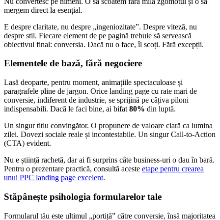
Nu convertesc pe nimeni. O să scoatem fără milă zgomotul și o să
mergem direct la esențial.
E despre claritate, nu despre „ingeniozitate”. Despre viteză, nu
despre stil. Fiecare element de pe pagină trebuie să servească
obiectivul final: conversia. Dacă nu o face, îl scoți. Fără excepții.
Elementele de bază, fără negociere
Lasă deoparte, pentru moment, animațiile spectaculoase și
paragrafele pline de jargon. Orice landing page cu rate mari de
conversie, indiferent de industrie, se sprijină pe câțiva piloni
indispensabili. Dacă le faci bine, ai bifat
80%
din luptă.
Un singur titlu convingător. O propunere de valoare clară ca lumina
zilei. Dovezi sociale reale și incontestabile. Un singur Call-to-Action
(CTA) evident.
Nu e știință rachetă, dar ai fi surprins câte business-uri o dau în bară.
Pentru o prezentare practică, consultă aceste
etape pentru crearea
unui PPC landing page excelent
.
Stăpânește psihologia formularelor tale
Formularul tău este ultimul „portiță” către conversie, însă majoritatea