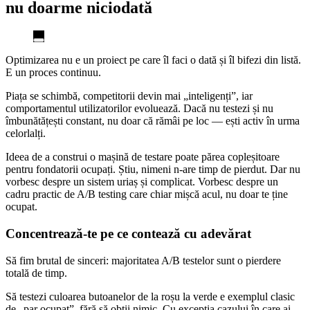
nu doarme niciodată
Optimizarea nu e un proiect pe care îl faci o dată și îl bifezi din listă.
E un proces continuu.
Piața se schimbă, competitorii devin mai „inteligenți”, iar
comportamentul utilizatorilor evoluează. Dacă nu testezi și nu
îmbunătățești constant, nu doar că rămâi pe loc — ești activ în urma
celorlalți.
Ideea de a construi o mașină de testare poate părea copleșitoare
pentru fondatorii ocupați. Știu, nimeni n-are timp de pierdut. Dar nu
vorbesc despre un sistem uriaș și complicat. Vorbesc despre un
cadru practic de A/B testing care chiar mișcă acul, nu doar te ține
ocupat.
Concentrează-te pe ce contează cu adevărat
Să fim brutal de sinceri: majoritatea A/B testelor sunt o pierdere
totală de timp.
Să testezi culoarea butoanelor de la roșu la verde e exemplul clasic
de „par ocupat”, fără să obții nimic. Cu excepția cazului în care ai