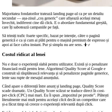
Majoritatea fondatorilor tratează landing page-ul ca pe un detaliu
secundar — așa-zisul „coș generic” care afișează același mesaj
învechit, indiferent cine dă click. E o abordare fundamental greșită,
care îți sabotează campaniile pe față.
Să trimiți trafic foarte specific, bazat pe intenție, către o pagină
generică e ca și cum ai plăti pentru o mașină premium de espresso și
apoi ai face cafea instant. Pur și simplu nu are sens. 🤷♂️
Costul ridicat al lenei
Nu e doar o experiență slabă pentru utilizator. Există și o penalizare
financiară reală pentru lene. Algoritmul Quality Score al Google e
construit să răsplătească relevanța și să penalizeze paginile generice,
lente sau rupte de mesajul anunțului.
Când apare o diferență între anunț și landing page, Quality Score
scade dramatic. Un Quality Score scăzut se traduce direct în cost-
per-click (CPC) mai mari. Eu îi spun „impozitul pe prostie”. Plătești
literalmente mai mult pentru
același click
decât un competitor care
și-a făcut timp să creeze o experiență relevantă după click.