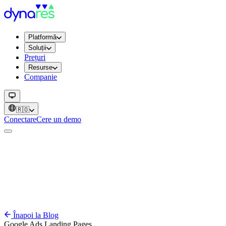
Platformă
Soluții
Prețuri
Resurse
Companie
🇷🇴
Conectare
Cere un demo
Înapoi la Blog
Google Ads
Landing Pages