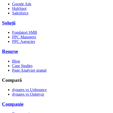
Google Ads
HubSpot
Salesforce
Soluții
Fondatori SMB
PPC Managers
PPC Agencies
Resurse
Blog
Case Studies
Page Analyzer gratuit
Compară
dynares vs Unbounce
dynares vs Optmyzr
Companie