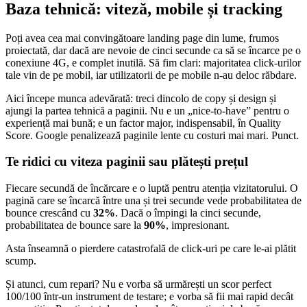
Baza tehnică: viteză, mobile și tracking
Poți avea cea mai convingătoare landing page din lume, frumos
proiectată, dar dacă are nevoie de cinci secunde ca să se încarce pe o
conexiune 4G, e complet inutilă. Să fim clari: majoritatea click-urilor
tale vin de pe mobil, iar utilizatorii de pe mobile n-au deloc răbdare.
Aici începe munca adevărată: treci dincolo de copy și design și
ajungi la partea tehnică a paginii. Nu e un „nice-to-have” pentru o
experiență mai bună; e un factor major, indispensabil, în Quality
Score. Google penalizează paginile lente cu costuri mai mari. Punct.
Te ridici cu viteza paginii sau plătești prețul
Fiecare secundă de încărcare e o luptă pentru atenția vizitatorului. O
pagină care se încarcă între una și trei secunde vede probabilitatea de
bounce crescând cu
32%
. Dacă o împingi la cinci secunde,
probabilitatea de bounce sare la
90%
, impresionant.
Asta înseamnă o pierdere catastrofală de click-uri pe care le-ai plătit
scump.
Și atunci, cum repari? Nu e vorba să urmărești un scor perfect
100/100 într-un instrument de testare; e vorba să fii mai rapid decât