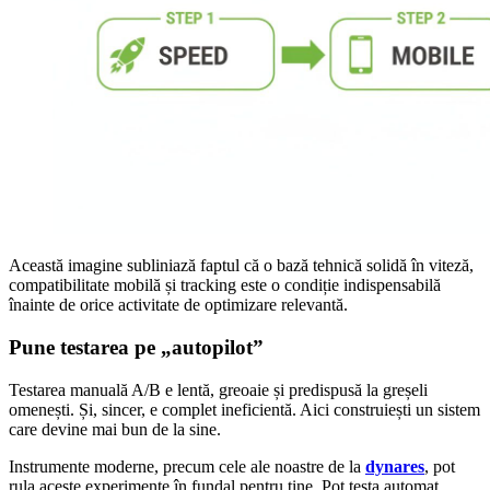
Această imagine subliniază faptul că o bază tehnică solidă în viteză,
compatibilitate mobilă și tracking este o condiție indispensabilă
înainte de orice activitate de optimizare relevantă.
Pune testarea pe „autopilot”
Testarea manuală A/B e lentă, greoaie și predispusă la greșeli
omenești. Și, sincer, e complet ineficientă. Aici construiești un sistem
care devine mai bun de la sine.
Instrumente moderne, precum cele ale noastre de la
dynares
, pot
rula aceste experimente în fundal pentru tine. Pot testa automat