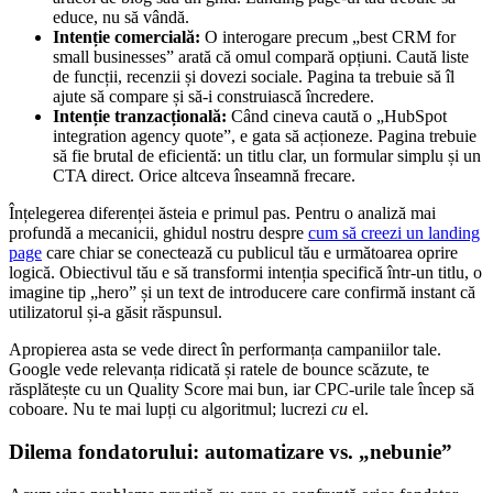
educe, nu să vândă.
Intenție comercială:
O interogare precum „best CRM for
small businesses” arată că omul compară opțiuni. Caută liste
de funcții, recenzii și dovezi sociale. Pagina ta trebuie să îl
ajute să compare și să-i construiască încredere.
Intenție tranzacțională:
Când cineva caută o „HubSpot
integration agency quote”, e gata să acționeze. Pagina trebuie
să fie brutal de eficientă: un titlu clar, un formular simplu și un
CTA direct. Orice altceva înseamnă frecare.
Înțelegerea diferenței ăsteia e primul pas. Pentru o analiză mai
profundă a mecanicii, ghidul nostru despre
cum să creezi un landing
page
care chiar se conectează cu publicul tău e următoarea oprire
logică. Obiectivul tău e să transformi intenția specifică într-un titlu, o
imagine tip „hero” și un text de introducere care confirmă instant că
utilizatorul și-a găsit răspunsul.
Apropierea asta se vede direct în performanța campaniilor tale.
Google vede relevanța ridicată și ratele de bounce scăzute, te
răsplătește cu un Quality Score mai bun, iar CPC-urile tale încep să
coboare. Nu te mai lupți cu algoritmul; lucrezi
cu
el.
Dilema fondatorului: automatizare vs. „nebunie”