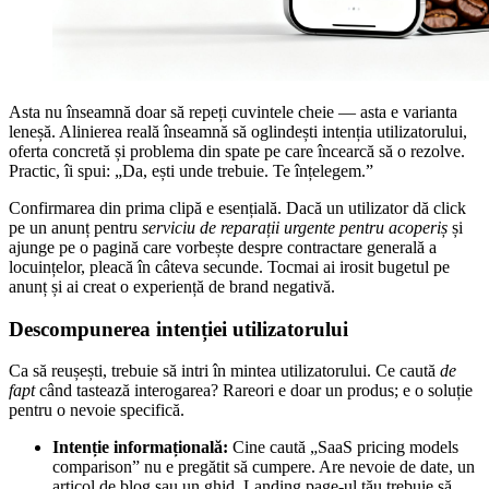
Asta nu înseamnă doar să repeți cuvintele cheie — asta e varianta
leneșă. Alinierea reală înseamnă să oglindești intenția utilizatorului,
oferta concretă și problema din spate pe care încearcă să o rezolve.
Practic, îi spui: „Da, ești unde trebuie. Te înțelegem.”
Confirmarea din prima clipă e esențială. Dacă un utilizator dă click
pe un anunț pentru
serviciu de reparații urgente pentru acoperiș
și
ajunge pe o pagină care vorbește despre contractare generală a
locuințelor, pleacă în câteva secunde. Tocmai ai irosit bugetul pe
anunț și ai creat o experiență de brand negativă.
Descompunerea intenției utilizatorului
Ca să reușești, trebuie să intri în mintea utilizatorului. Ce caută
de
fapt
când tastează interogarea? Rareori e doar un produs; e o soluție
pentru o nevoie specifică.
Intenție informațională:
Cine caută „SaaS pricing models
comparison” nu e pregătit să cumpere. Are nevoie de date, un
articol de blog sau un ghid. Landing page-ul tău trebuie să