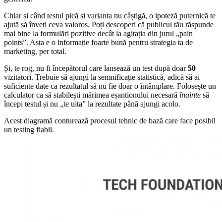
Chiar și când testul pică și varianta nu câștigă, o ipoteză puternică te
ajută să înveți ceva valoros. Poți descoperi că publicul tău răspunde
mai bine la formulări pozitive decât la agitația din jurul „pain
points”. Asta e o informație foarte bună pentru strategia ta de
marketing, per total.
Și, te rog, nu fi începătorul care lansează un test după doar
50
vizitatori. Trebuie să ajungi la semnificație statistică, adică să ai
suficiente date ca rezultatul să nu fie doar o întâmplare. Folosește un
calculator ca să stabilești mărimea eșantionului necesară
înainte
să
începi testul și nu „te uita” la rezultate până ajungi acolo.
Acest diagramă conturează procesul tehnic de bază care face posibil
un testing fiabil.