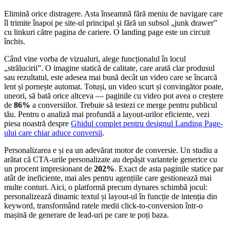
Elimină orice distragere. Asta înseamnă fără meniu de navigare care
îl trimite înapoi pe site-ul principal și fără un subsol „junk drawer”
cu linkuri către pagina de cariere. O landing page este un circuit
închis.
Când vine vorba de vizualuri, alege funcționalul în locul
„strălucirii”. O imagine statică de calitate, care arată clar produsul
sau rezultatul, este adesea mai bună decât un video care se încarcă
lent și pornește automat. Totuși, un video scurt și convingător poate,
uneori, să bată orice altceva — paginile cu video pot avea o creștere
de
86%
a conversiilor. Trebuie să testezi ce merge pentru publicul
tău. Pentru o analiză mai profundă a layout-urilor eficiente, vezi
piesa noastră despre
Ghidul complet pentru designul Landing Page-
ului care chiar aduce conversii
.
Personalizarea e și ea un adevărat motor de conversie. Un studiu a
arătat că CTA-urile personalizate au depășit variantele generice cu
un procent impresionant de
202%
. Exact de asta paginile statice par
atât de ineficiente, mai ales pentru agențiile care gestionează mai
multe conturi. Aici, o platformă precum dynares schimbă jocul:
personalizează dinamic textul și layout-ul în funcție de intenția din
keyword, transformând ratele medii click-to-conversion într-o
mașină de generare de lead-uri pe care te poți baza.