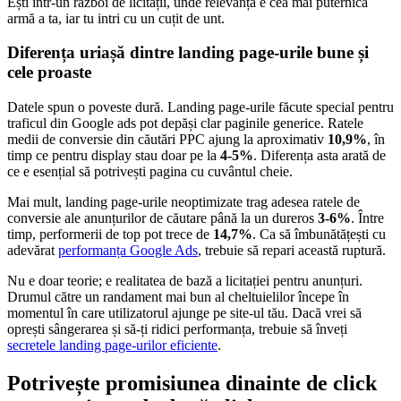
Ești într-un război de licitații, unde relevanța e cea mai puternică
armă a ta, iar tu intri cu un cuțit de unt.
Diferența uriașă dintre landing page-urile bune și
cele proaste
Datele spun o poveste dură. Landing page-urile făcute special pentru
traficul din Google ads pot depăși clar paginile generice. Ratele
medii de conversie din căutări PPC ajung la aproximativ
10,9%
, în
timp ce pentru display stau doar pe la
4-5%
. Diferența asta arată de
ce e esențial să potrivești pagina cu cuvântul cheie.
Mai mult, landing page-urile neoptimizate trag adesea ratele de
conversie ale anunțurilor de căutare până la un dureros
3-6%
. Între
timp, performerii de top pot trece de
14,7%
. Ca să îmbunătățești cu
adevărat
performanța Google Ads
, trebuie să repari această ruptură.
Nu e doar teorie; e realitatea de bază a licitației pentru anunțuri.
Drumul către un randament mai bun al cheltuielilor începe în
momentul în care utilizatorul ajunge pe site-ul tău. Dacă vrei să
oprești sângerarea și să-ți ridici performanța, trebuie să înveți
secretele landing page-urilor eficiente
.
Potrivește promisiunea dinainte de click