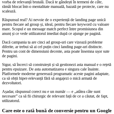
vorba de relevanță brutală. Dacă te gândești în termeni de
câte
,
rămâi blocat într-o mentalitate manuală, bazată pe proiecte, care nu
scalează.
Răspunsul real? Ai nevoie de o experiență de landing page unică
pentru fiecare ad group și, ideal, pentru fiecare keyword cu valoare
mare. Scopul e un message match perfect între promisiunea din
anunț și ce vede utilizatorul imediat după ce ajunge pe pagină.
Dacă campania ta are cinci ad group-uri care vizează probleme
diferite, ar trebui să ai cel puțin cinci landing page-uri distincte.
Pentru un cont de dimensiuni decente, asta poate însemna ușor sute
de pagini.
Sigur, să încerci să construiești și să gestionezi asta manual e o rețetă
pentru epuizare. De asta automatizarea e singura cale înainte.
Platformele moderne generează programatic aceste pagini adaptate,
ca să obții hiper-relevanță fără să angajezi o mică armată de
dezvoltatori.
Așadar, răspunsul corect nu e un număr — e „atâtea câte sunt
necesare” ca să fii chirurgic de relevant față de ce a căutat, de fapt,
utilizatorul.
Care este o rată bună de conversie pentru un Google