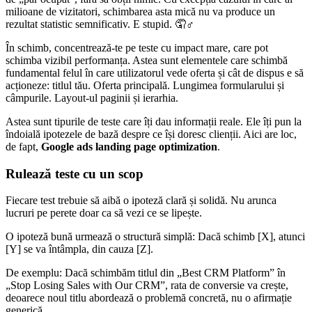
milioane de vizitatori, schimbarea asta mică nu va produce un
rezultat statistic semnificativ. E stupid. 🤦♂️
În schimb, concentrează-te pe teste cu impact mare, care pot
schimba vizibil performanța. Astea sunt elementele care schimbă
fundamental felul în care utilizatorul vede oferta și cât de dispus e să
acționeze: titlul tău. Oferta principală. Lungimea formularului și
câmpurile. Layout-ul paginii și ierarhia.
Astea sunt tipurile de teste care îți dau informații reale. Ele îți pun la
îndoială ipotezele de bază despre ce își doresc clienții. Aici are loc,
de fapt,
Google ads landing page optimization
.
Rulează teste cu un scop
Fiecare test trebuie să aibă o ipoteză clară și solidă. Nu arunca
lucruri pe perete doar ca să vezi ce se lipește.
O ipoteză bună urmează o structură simplă: Dacă schimb [X], atunci
[Y] se va întâmpla, din cauza [Z].
De exemplu: Dacă schimbăm titlul din „Best CRM Platform” în
„Stop Losing Sales with Our CRM”, rata de conversie va crește,
deoarece noul titlu abordează o problemă concretă, nu o afirmație
generică.