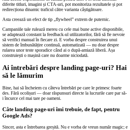
diferite titluri, imagini și CTA-uri, pot monitoriza rezultatele și pot
redirecționa dinamic traficul către varianta câștigătoare.
Asta creează un efect de tip „flywheel” extrem de puternic.
Campaniile tale rulează mereu cu cele mai bune active disponibile,
se adaptează constant la feedback-ul utilizatorilor, fără să fie nevoie
să verifici manual în fiecare zi. E vorba despre construirea unui
sistem de îmbunătățire continuă, automatizată — nu doar despre
rularea unor teste sporadice când ai o după-amiază liberă. Așa
construiești o mașină care nu doarme niciodată.
Ai întrebări despre landing page-uri? Hai
să le lămurim
Bine, hai să încheiem cu câteva întrebări pe care le primesc foarte
des. Fără ocolișuri — doar răspunsuri directe la lucrurile care par să-
i încurce cel mai tare pe oameni.
Câte landing page-uri îmi trebuie, de fapt, pentru
Google Ads?
Sincer, asta e întrebarea greșită. Nu e vorba de vreun număr magic; e