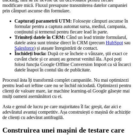
modificare mică. Fluxul presupune transmiterea datelor campaniei
prin câmpuri ascunse din formulare.
Capturați parametrii UTM:
Folosește câmpuri ascunse în
formular pentru a captura automat sursa, mediul, campania,
conținutul și termenul pentru fiecare lead în parte.
Trimiteți datele în CRM:
Când un lead trimite formularul,
datele astea sunt trimise direct în CRM (precum
HubSpot
sau
Salesforce
) și atașate înregistrării de contact.
Închideți bucla:
După ce se încheie o vânzare, știi exact ce
cuvânt cheie și ce anunț au generat venitul ăla. Apoi poți
folosi funcția Google Offline Conversion Import ca să încarci
datele înapoi în contul tău de publicitate.
Procesul ăsta îți transformă complet campaniile. Nu mai optimizezi
pentru lead-uri ieftine care nu se închid niciodată. Optimizezi pentru
clienți de valoare mare, iar machine learning-ul Google găsește mai
mulți oameni asemănători cu ei.
Asta e genul de lucru pe care majoritatea îl fac greșit, dar aici e
adevăratul avantaj competitiv. Așa construiești o mașină de achiziție
de clienți cu adevărat antifragilă.
Construirea unei mașini de testare care