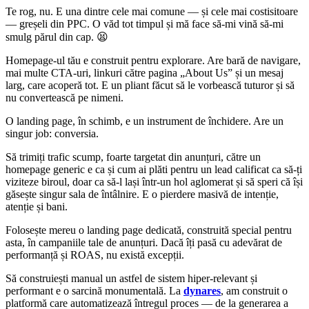
Te rog, nu. E una dintre cele mai comune — și cele mai costisitoare
— greșeli din PPC. O văd tot timpul și mă face să-mi vină să-mi
smulg părul din cap. 😫
Homepage-ul tău e construit pentru explorare. Are bară de navigare,
mai multe CTA-uri, linkuri către pagina „About Us” și un mesaj
larg, care acoperă tot. E un pliant făcut să le vorbească tuturor și să
nu convertească pe nimeni.
O landing page, în schimb, e un instrument de închidere. Are un
singur job: conversia.
Să trimiți trafic scump, foarte targetat din anunțuri, către un
homepage generic e ca și cum ai plăti pentru un lead calificat ca să-ți
viziteze biroul, doar ca să-l lași într-un hol aglomerat și să speri că își
găsește singur sala de întâlnire. E o pierdere masivă de intenție,
atenție și bani.
Folosește mereu o landing page dedicată, construită special pentru
asta, în campaniile tale de anunțuri. Dacă îți pasă cu adevărat de
performanță și ROAS, nu există excepții.
Să construiești manual un astfel de sistem hiper-relevant și
performant e o sarcină monumentală. La
dynares
, am construit o
platformă care automatizează întregul proces — de la generarea a