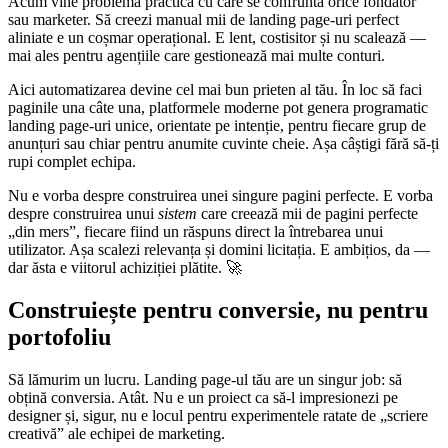
Acum vine problema practică cu care se confruntă orice fondator
sau marketer. Să creezi manual mii de landing page-uri perfect
aliniate e un coșmar operațional. E lent, costisitor și nu scalează —
mai ales pentru agențiile care gestionează mai multe conturi.
Aici automatizarea devine cel mai bun prieten al tău. În loc să faci
paginile una câte una, platformele moderne pot genera programatic
landing page-uri unice, orientate pe intenție, pentru fiecare grup de
anunțuri sau chiar pentru anumite cuvinte cheie. Așa câștigi fără să-ți
rupi complet echipa.
Nu e vorba despre construirea unei singure pagini perfecte. E vorba
despre construirea unui
sistem
care creează mii de pagini perfecte
„din mers”, fiecare fiind un răspuns direct la întrebarea unui
utilizator. Așa scalezi relevanța și domini licitația. E ambițios, da —
dar ăsta e viitorul achiziției plătite. 🚀
Construiește pentru conversie, nu pentru
portofoliu
Să lămurim un lucru. Landing page-ul tău are un singur job: să
obțină conversia. Atât. Nu e un proiect ca să-l impresionezi pe
designer și, sigur, nu e locul pentru experimentele ratate de „scriere
creativă” ale echipei de marketing.