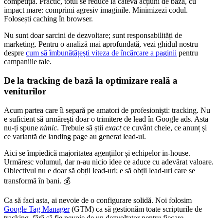
competiția. Practic, totul se reduce la câteva acțiuni de bază, cu
impact mare: comprimi agresiv imaginile. Minimizezi codul.
Folosești caching în browser.
Nu sunt doar sarcini de dezvoltare; sunt responsabilități de
marketing. Pentru o analiză mai aprofundată, vezi ghidul nostru
despre
cum să îmbunătățești viteza de încărcare a paginii
pentru
campaniile tale.
De la tracking de bază la optimizare reală a
veniturilor
Acum partea care îi separă pe amatori de profesioniști: tracking. Nu
e suficient să urmărești doar o trimitere de lead în Google ads. Asta
nu-ți spune
nimic
. Trebuie să știi
exact
ce cuvânt cheie, ce anunț și
ce variantă de landing page au generat lead-ul.
Aici se împiedică majoritatea agențiilor și echipelor in-house.
Urmăresc volumul, dar n-au nicio idee ce aduce cu adevărat valoare.
Obiectivul nu e doar să obții lead-uri; e să obții lead-uri care se
transformă în bani. 💰
Ca să faci asta, ai nevoie de o configurare solidă. Noi folosim
Google Tag Manager
(GTM) ca să gestionăm toate scripturile de
tracking, fără să fie nevoie de un dezvoltator pentru fiecare