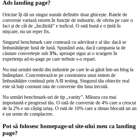
Ads landing page?
Oricine îți dă un singur număr definitiv doar ghicește. Ratele de
conversie variază enorm în funcție de industrie, de oferta pe care o
faci și de cât de „încălzită” e traficul. O rată bună e o țintă în
mișcare, nu un reper fix.
Singurul benchmark care contează cu adevărat e al tău: dacă se
îmbunătățește lună de lună. Spunând asta, dacă campania ta de
căutare convertește sub
3%
, aproape sigur ai o scurgere în
experiența ad-to-page pe care trebuie s-o repari.
Nu mai urmări medii din industrie pe care le-ai găsit într-un blog la
întâmplare. Concentrează-te pe construirea unui sistem de
îmbunătățire continuă prin A/B testing. Singurul tău obiectiv real
este să bați constant rata de conversie din luna trecută.
Nu urmări benchmark-uri de tip „vanity”. Măsura cea mai
importantă e progresul tău. O rată de conversie de 4% care a crescut
de la 2% e un câștig uriaș. O rată de 10% care a rămas blocată un an
e un semn de complacere.
Pot să folosesc homepage-ul site-ului meu ca landing
page?