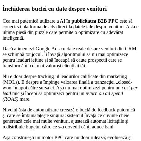
Închiderea buclei cu date despre venituri
Cea mai puternică utilizare a AI în
publicitatea B2B PPC
este să
conectezi platforma de ads direct la datele tale despre venituri. Asta e
ultima piesă din puzzle care permite o optimizare cu adevărat
inteligentă.
Dacă alimentezi Google Ads cu date reale despre venituri din CRM,
se schimbă tot jocul. Îi învață algoritmului să nu mai optimizeze
pentru leaduri ieftine și să înceapă să caute prospectii care se
transformă în cei mai valoroși clienți ai tăi.
Nu e doar despre tracking-ul leadurilor calificate din marketing
(MQLs). E despre a împinge valoarea finală a tranzacției „closed-
won” înapoi către sursa ei. Așa nu mai optimizezi pentru un
cost per
lead
mic și începi să optimizezi pentru un
return on ad spend
(ROAS)
mare.
Nivelul ăsta de automatizare creează o buclă de feedback puternică
și care se îmbunătățește singură: sistemul învață ce cuvinte cheie
generează cele mai multe venituri, ajustează automat licitațiile și
redistribuie bugetul către ce s-a dovedit că îți aduce bani.
Așa construiești un motor PPC care nu doar rulează; evoluează și