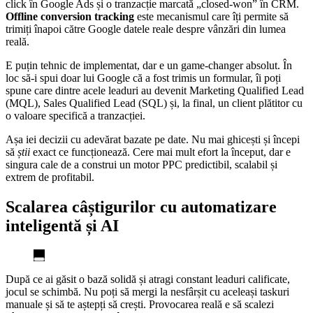
click în Google Ads și o tranzacție marcată „closed-won” în CRM.
Offline conversion tracking
este mecanismul care îți permite să
trimiți înapoi către Google datele reale despre vânzări din lumea
reală.
E puțin tehnic de implementat, dar e un game-changer absolut. În
loc să-i spui doar lui Google că a fost trimis un formular, îi poți
spune care dintre acele leaduri au devenit Marketing Qualified Lead
(MQL), Sales Qualified Lead (SQL) și, la final, un client plătitor cu
o valoare specifică a tranzacției.
Așa iei decizii cu adevărat bazate pe date. Nu mai ghicești și începi
să
știi
exact ce funcționează. Cere mai mult efort la început, dar e
singura cale de a construi un motor PPC predictibil, scalabil și
extrem de profitabil.
Scalarea câștigurilor cu automatizare
inteligentă și AI
După ce ai găsit o bază solidă și atragi constant leaduri calificate,
jocul se schimbă. Nu poți să mergi la nesfârșit cu aceleași taskuri
manuale și să te aștepți să crești. Provocarea reală e să scalezi