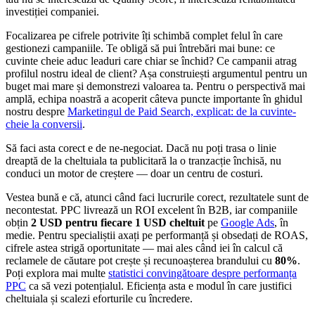
investiției companiei.
Focalizarea pe cifrele potrivite îți schimbă complet felul în care
gestionezi campaniile. Te obligă să pui întrebări mai bune: ce
cuvinte cheie aduc leaduri care chiar se închid? Ce campanii atrag
profilul nostru ideal de client? Așa construiești argumentul pentru un
buget mai mare și demonstrezi valoarea ta. Pentru o perspectivă mai
amplă, echipa noastră a acoperit câteva puncte importante în ghidul
nostru despre
Marketingul de Paid Search, explicat: de la cuvinte-
cheie la conversii
.
Să faci asta corect e de ne-negociat. Dacă nu poți trasa o linie
dreaptă de la cheltuiala ta publicitară la o tranzacție închisă, nu
conduci un motor de creștere — doar un centru de costuri.
Vestea bună e că, atunci când faci lucrurile corect, rezultatele sunt de
necontestat. PPC livrează un ROI excelent în B2B, iar companiile
obțin
2 USD pentru fiecare 1 USD cheltuit
pe
Google Ads
, în
medie. Pentru specialiștii axați pe performanță și obsedați de ROAS,
cifrele astea strigă oportunitate — mai ales când iei în calcul că
reclamele de căutare pot crește și recunoașterea brandului cu
80%
.
Poți explora mai multe
statistici convingătoare despre performanța
PPC
ca să vezi potențialul. Eficiența asta e modul în care justifici
cheltuiala și scalezi eforturile cu încredere.