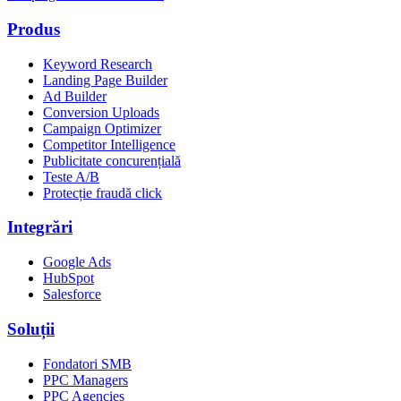
Produs
Keyword Research
Landing Page Builder
Ad Builder
Conversion Uploads
Campaign Optimizer
Competitor Intelligence
Publicitate concurențială
Teste A/B
Protecție fraudă click
Integrări
Google Ads
HubSpot
Salesforce
Soluții
Fondatori SMB
PPC Managers
PPC Agencies