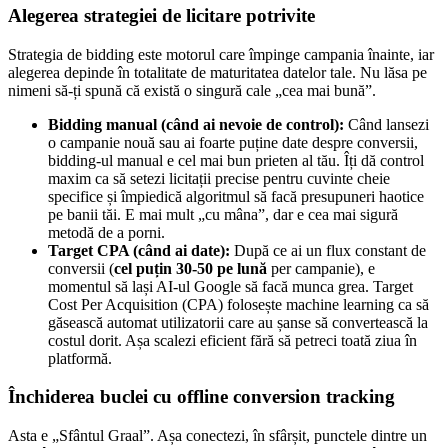
Alegerea strategiei de licitare potrivite
Strategia de bidding este motorul care împinge campania înainte, iar
alegerea depinde în totalitate de maturitatea datelor tale. Nu lăsa pe
nimeni să-ți spună că există o singură cale „cea mai bună”.
Bidding manual (când ai nevoie de control):
Când lansezi
o campanie nouă sau ai foarte puține date despre conversii,
bidding-ul manual e cel mai bun prieten al tău. Îți dă control
maxim ca să setezi licitații precise pentru cuvinte cheie
specifice și împiedică algoritmul să facă presupuneri haotice
pe banii tăi. E mai mult „cu mâna”, dar e cea mai sigură
metodă de a porni.
Target CPA (când ai date):
După ce ai un flux constant de
conversii (
cel puțin 30-50 pe lună
per campanie), e
momentul să lași AI-ul Google să facă munca grea. Target
Cost Per Acquisition (CPA) folosește machine learning ca să
găsească automat utilizatorii care au șanse să convertească la
costul dorit. Așa scalezi eficient fără să petreci toată ziua în
platformă.
Închiderea buclei cu offline conversion tracking
Asta e „Sfântul Graal”. Așa conectezi, în sfârșit, punctele dintre un