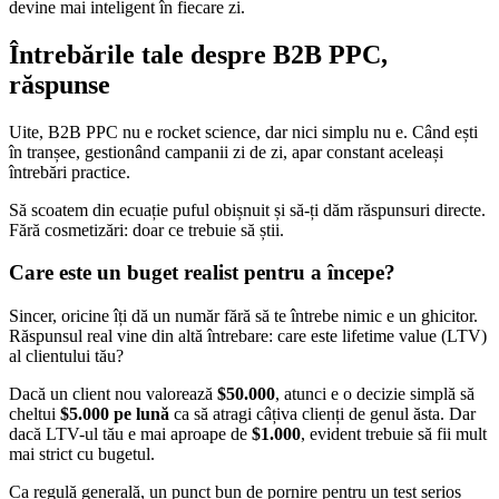
devine mai inteligent în fiecare zi.
Întrebările tale despre B2B PPC,
răspunse
Uite, B2B PPC nu e rocket science, dar nici simplu nu e. Când ești
în tranșee, gestionând campanii zi de zi, apar constant aceleași
întrebări practice.
Să scoatem din ecuație puful obișnuit și să-ți dăm răspunsuri directe.
Fără cosmetizări: doar ce trebuie să știi.
Care este un buget realist pentru a începe?
Sincer, oricine îți dă un număr fără să te întrebe nimic e un ghicitor.
Răspunsul real vine din altă întrebare: care este lifetime value (LTV)
al clientului tău?
Dacă un client nou valorează
$50.000
, atunci e o decizie simplă să
cheltui
$5.000 pe lună
ca să atragi câțiva clienți de genul ăsta. Dar
dacă LTV-ul tău e mai aproape de
$1.000
, evident trebuie să fii mult
mai strict cu bugetul.
Ca regulă generală, un punct bun de pornire pentru un test serios