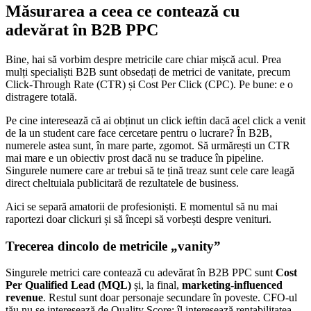
Măsurarea a ceea ce contează cu
adevărat în B2B PPC
Bine, hai să vorbim despre metricile care chiar mișcă acul. Prea
mulți specialiști B2B sunt obsedați de metrici de vanitate, precum
Click-Through Rate (CTR) și Cost Per Click (CPC). Pe bune: e o
distragere totală.
Pe cine interesează că ai obținut un click ieftin dacă acel click a venit
de la un student care face cercetare pentru o lucrare? În B2B,
numerele astea sunt, în mare parte, zgomot. Să urmărești un CTR
mai mare e un obiectiv prost dacă nu se traduce în pipeline.
Singurele numere care ar trebui să te țină treaz sunt cele care leagă
direct cheltuiala publicitară de rezultatele de business.
Aici se separă amatorii de profesioniști. E momentul să nu mai
raportezi doar clickuri și să începi să vorbești despre venituri.
Trecerea dincolo de metricile „vanity”
Singurele metrici care contează cu adevărat în B2B PPC sunt
Cost
Per Qualified Lead (MQL)
și, la final,
marketing-influenced
revenue
. Restul sunt doar personaje secundare în poveste. CFO-ul
tău nu se interesează de Quality Score; îl interesează rentabilitatea