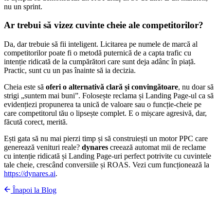
nu un sprint.
Ar trebui să vizez cuvinte cheie ale competitorilor?
Da, dar trebuie să fii inteligent. Licitarea pe numele de marcă al
competitorilor poate fi o metodă puternică de a capta trafic cu
intenție ridicată de la cumpărători care sunt deja adânc în piață.
Practic, sunt cu un pas înainte să ia decizia.
Cheia este să
oferi o alternativă clară și convingătoare
, nu doar să
strigi „suntem mai buni”. Folosește reclama și Landing Page-ul ca să
evidențiezi propunerea ta unică de valoare sau o funcție-cheie pe
care competitorul tău o lipsește complet. E o mișcare agresivă, dar,
făcută corect, merită.
Ești gata să nu mai pierzi timp și să construiești un motor PPC care
generează venituri reale?
dynares
creează automat mii de reclame
cu intenție ridicată și Landing Page-uri perfect potrivite cu cuvintele
tale cheie, crescând conversiile și ROAS. Vezi cum funcționează la
https://dynares.ai
.
Înapoi la Blog