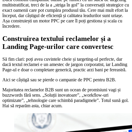
multistratificat, treci de la a „striga în gol” la conversații strategice cu
exact oamenii care pot cumpăra produsul tău. Cere mai mult efort la
început, dar câștigul de eficiență și calitatea leadurilor sunt uriașe.
Așa construiești un motor PPC pe care îl poți gestiona și scala cu
încredere.
Construirea textului reclamelor și a
Landing Page-urilor care convertesc
Să fim clari: poți avea cuvintele cheie și targeting-ul perfecte, dar
dacă textul reclamei e un amestec de jargon corporatist, iar Landing
Page-ul e doar o completare generică, practic arzi bani pe fereastră.
Aici se câștigă sau se pierde o campanie de PPC pentru B2B.
Majoritatea reclamelor B2B sunt un ocean de promisiuni vagi și
buzzwords fără sens. „Soluții inovatoare”, „workflow-uri
optimizate”, „tehnologie care schimbă paradigmele”. Totul sună gol.
Hai să reparăm asta, chiar acum.