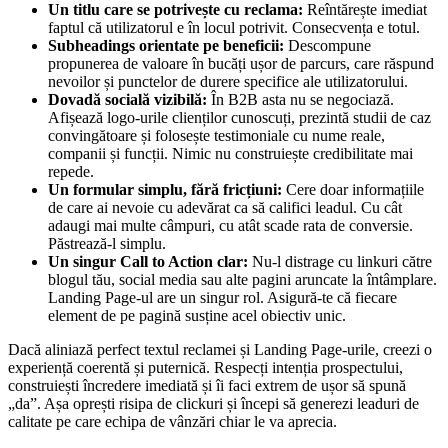
Un titlu care se potrivește cu reclama:
Reîntărește imediat
faptul că utilizatorul e în locul potrivit. Consecvența e totul.
Subheadings orientate pe beneficii:
Descompune
propunerea de valoare în bucăți ușor de parcurs, care răspund
nevoilor și punctelor de durere specifice ale utilizatorului.
Dovadă socială vizibilă:
În B2B asta nu se negociază.
Afișează logo-urile clienților cunoscuți, prezintă studii de caz
convingătoare și folosește testimoniale cu nume reale,
companii și funcții. Nimic nu construiește credibilitate mai
repede.
Un formular simplu, fără fricțiuni:
Cere doar informațiile
de care ai nevoie cu adevărat ca să califici leadul. Cu cât
adaugi mai multe câmpuri, cu atât scade rata de conversie.
Păstrează-l simplu.
Un singur Call to Action clar:
Nu-l distrage cu linkuri către
blogul tău, social media sau alte pagini aruncate la întâmplare.
Landing Page-ul are un singur rol. Asigură-te că fiecare
element de pe pagină susține acel obiectiv unic.
Dacă aliniază perfect textul reclamei și Landing Page-urile, creezi o
experiență coerentă și puternică. Respecți intenția prospectului,
construiești încredere imediată și îi faci extrem de ușor să spună
„da”. Așa oprești risipa de clickuri și începi să generezi leaduri de
calitate pe care echipa de vânzări chiar le va aprecia.