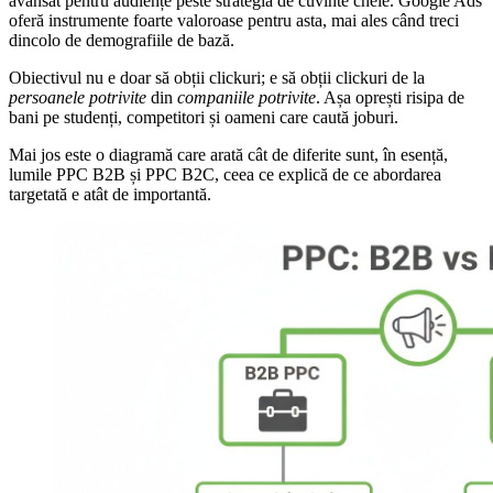
avansat pentru audiențe peste strategia de cuvinte cheie. Google Ads
oferă instrumente foarte valoroase pentru asta, mai ales când treci
dincolo de demografiile de bază.
Obiectivul nu e doar să obții clickuri; e să obții clickuri de la
persoanele potrivite
din
companiile potrivite
. Așa oprești risipa de
bani pe studenți, competitori și oameni care caută joburi.
Mai jos este o diagramă care arată cât de diferite sunt, în esență,
lumile PPC B2B și PPC B2C, ceea ce explică de ce abordarea
targetată e atât de importantă.