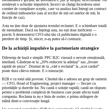
urmărești o achiziție impulsivă; încerci să câștigi încrederea unui
comitet de cumpărare sceptic, care va analiza luni întregi un contract
de ordinul milioanelor (sau al zecilor de mii ori sutelor de mii, în
funcție de caz).
Asta nu ține doar de ajustarea textului reclamei. E o schimbare totală
de mentalitate. Dacă nu înțelegi asta, nu ești doar ineficient —
practic îi demonstrezi CFO-ului tău că publicitatea digitală e o
pierdere de timp. Și, sincer, n-aș putea să-l contrazic.
De la achiziții impulsive la parteneriate strategice
Diferența de bază e simplă: PPC B2C vizează o nevoie emoțională,
imediată. Gândește-te la „20% reducere la adidași” sau „livrare
rapidă de pizza”. Drumul de la „văd o reclamă” la „scot cardul”
poate dura câteva minute. E o tranzacție.
B2B e cu totul altă poveste. Clientul tău e adesea un grup de oameni
— CFO, Head of Engineering, project manager — fiecare cu
prioritățile și durerile lui. Nu caută o soluție rapidă; caută un răspuns
pentru o problemă complexă de business care poate afecta toată
compania. Reclama ta nu e linia de sosire; e prima strângere de
mână dintr-o conversație lungă.