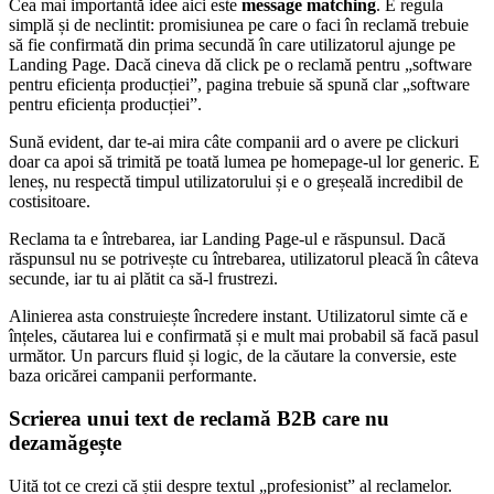
Cea mai importantă idee aici este
message matching
. E regula
simplă și de neclintit: promisiunea pe care o faci în reclamă trebuie
să fie confirmată din prima secundă în care utilizatorul ajunge pe
Landing Page. Dacă cineva dă click pe o reclamă pentru „software
pentru eficiența producției”, pagina trebuie să spună clar „software
pentru eficiența producției”.
Sună evident, dar te-ai mira câte companii ard o avere pe clickuri
doar ca apoi să trimită pe toată lumea pe homepage-ul lor generic. E
leneș, nu respectă timpul utilizatorului și e o greșeală incredibil de
costisitoare.
Reclama ta e întrebarea, iar Landing Page-ul e răspunsul. Dacă
răspunsul nu se potrivește cu întrebarea, utilizatorul pleacă în câteva
secunde, iar tu ai plătit ca să-l frustrezi.
Alinierea asta construiește încredere instant. Utilizatorul simte că e
înțeles, căutarea lui e confirmată și e mult mai probabil să facă pasul
următor. Un parcurs fluid și logic, de la căutare la conversie, este
baza oricărei campanii performante.
Scrierea unui text de reclamă B2B care nu
dezamăgește
Uită tot ce crezi că știi despre textul „profesionist” al reclamelor.