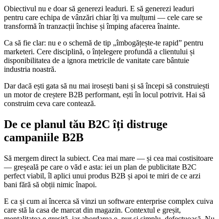
Obiectivul nu e doar să generezi leaduri. E să generezi leaduri
pentru care echipa de vânzări chiar îți va mulțumi — cele care se
transformă în tranzacții închise și împing afacerea înainte.
Ca să fie clar: nu e o schemă de tip „îmbogățește-te rapid” pentru
marketeri. Cere disciplină, o înțelegere profundă a clientului și
disponibilitatea de a ignora metricile de vanitate care bântuie
industria noastră.
Dar dacă ești gata să nu mai irosești bani și să începi să construiești
un motor de creștere B2B performant, ești în locul potrivit. Hai să
construim ceva care contează.
De ce planul tău B2C îți distruge
campaniile B2B
Să mergem direct la subiect. Cea mai mare — și cea mai costisitoare
— greșeală pe care o văd e asta: iei un plan de publicitate B2C
perfect viabil, îl aplici unui produs B2B și apoi te miri de ce arzi
bani fără să obții nimic înapoi.
E ca și cum ai încerca să vinzi un software enterprise complex cuiva
care stă la casa de marcat din magazin. Contextul e greșit,
mentalitatea e greșită, iar abordarea e, pur și simplu, defectuoasă. Nu