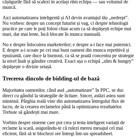
câștigurile fără să scalezi în același ritm echipa — sau volumul de
muncă.
Aici automatizarea inteligentă și AI devin avantajul tău „nedrept”.
Nu vorbesc despre un concept futurist și vag, ci despre tehnologii
practice pe care le poți folosi chiar acum ca să depășești echipe mai
mari, dar mai lente, încă blocate în munca manuală.
Nu e despre înlocuirea marketerilor; e despre a-i face mai puternici.
E despre a-i scoate pe cei mai buni oameni din munca repetitivă și
epuizantă, care duce la burnout, ca să se poată concentra pe strategie
la nivel înalt și gândire creativă. Exact așa o echipă „slim & hungry”
depășește o divizie uriașă.
Trecerea dincolo de bidding-ul de bază
Majoritatea oamenilor, când aud „automatizare” în PPC, se duc
direct cu gândul la strategiile de licitare. Sincer, astăzi astea sunt
minimul. Pârghia reală vine din automatizarea întregului flux de
lucru, de la crearea reclamelor până la optimizarea rezultatelor.
Trebuie să gândești mai mare.
Vorbim despre sisteme care pot crea și testa inteligent variații de
reclame la scară, asigurându-te că rulezi mereu mesajul cel mai
eficient, fără să te blochezi ore întregi într-un spreadsheet.