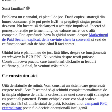
Sună familiar? 😅
Problema nu e canalul, ci planul de joc. Dacă copiezi strategii din
lumea consumer și le pui peste B2B, te pregătești singur pentru
dezastru. Nu încerci să declanșezi o achiziție impulsivă. Încerci să
pornești o relație pe termen lung, cu valoare mare, cu o altă
companie. Poți aprofunda baza în ghidul nostru despre
Marketingul
de Paid Search, explicat: de la cuvinte-cheie la conversii
și vezi de
ce funcționează atât de bine când îl faci corect.
Ghidul ăsta e planul meu de joc, fără filtre, despre ce funcționează
cu adevărat
în B2B PPC. Nu vorbim despre teorii pufoase.
Construim ceva practic, care transformă clickurile în leaduri
calificate și, la final, în venituri măsurabile.
Ce construim aici
Uită de sfaturile de rutină. Vom construi un sistem care generează
creștere reală. Asta înseamnă să-ți schimbi complet mentalitatea: de
la simpla obținere de trafic la orchestrarea unei conversații strategice
cu potențiali parteneri. Pentru echipele care vor să-și scaleze
expertiza fără să umfle statul de plată, folosirea unor
campanii PPC
externalizate
poate fi o decizie operațională inteligentă.