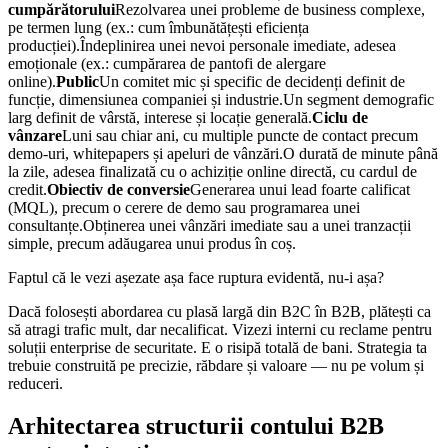
cumpărătorului
Rezolvarea unei probleme de business complexe,
pe termen lung (ex.: cum îmbunătățești eficiența
producției).Îndeplinirea unei nevoi personale imediate, adesea
emoționale (ex.: cumpărarea de pantofi de alergare
online).
Public
Un comitet mic și specific de decidenți definit de
funcție, dimensiunea companiei și industrie.Un segment demografic
larg definit de vârstă, interese și locație generală.
Ciclu de
vânzare
Luni sau chiar ani, cu multiple puncte de contact precum
demo-uri, whitepapers și apeluri de vânzări.O durată de minute până
la zile, adesea finalizată cu o achiziție online directă, cu cardul de
credit.
Obiectiv de conversie
Generarea unui lead foarte calificat
(MQL), precum o cerere de demo sau programarea unei
consultanțe.Obținerea unei vânzări imediate sau a unei tranzacții
simple, precum adăugarea unui produs în coș.
Faptul că le vezi așezate așa face ruptura evidentă, nu-i așa?
Dacă folosești abordarea cu plasă largă din B2C în B2B, plătești ca
să atragi trafic mult, dar necalificat. Vizezi interni cu reclame pentru
soluții enterprise de securitate. E o risipă totală de bani. Strategia ta
trebuie construită pe precizie, răbdare și valoare — nu pe volum și
reduceri.
Arhitectarea structurii contului B2B