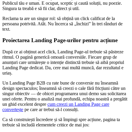
Publicul tău e uman. E ocupat, sceptic și caută soluții, nu poezie.
Singura ta treabă e să fii clar, direct și util.
Reclama ta are un singur rol: să obțină un click calificat de la
persoana potrivită. Atât. Nu încerca să „închizi” în trei rânduri de
text.
Proiectarea Landing Page-urilor pentru acțiune
După ce ai obținut acel click, Landing Page-ul trebuie să păstreze
ritmul. O pagină generică omoară conversiile. Fiecare grup de
anunțuri care urmărește o intenție distinctă trebuie să aibă propriul
Landing Page dedicat. Da, cere mai multă muncă, dar rezultatul e
uriaș.
Un Landing Page B2B cu rate bune de conversie nu înseamnă
design spectaculos; înseamnă să creezi o cale fără fricțiuni către un
singur obiectiv — de obicei programarea unui demo sau solicitarea
unei oferte. Pentru o analiză mai profundă, echipa noastră a pregătit
un ghid excelent despre
cum creezi un Landing Page care
convertește
pe care ar trebui să-l consulți.
Ca să construiești încredere și să împingi spre acțiune, pagina ta
trebuie să includă elementele critice de mai jos: