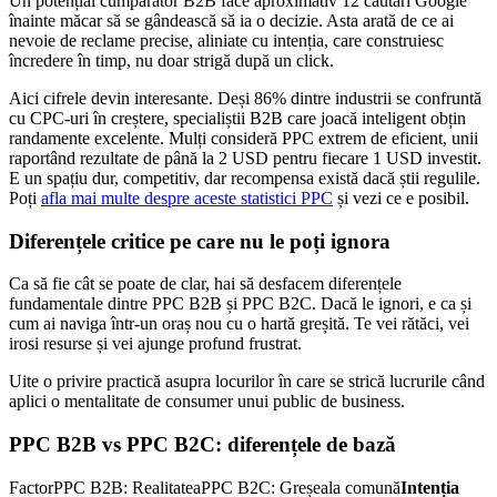
Un potențial cumpărător B2B face aproximativ 12 căutări Google
înainte măcar să se gândească să ia o decizie. Asta arată de ce ai
nevoie de reclame precise, aliniate cu intenția, care construiesc
încredere în timp, nu doar strigă după un click.
Aici cifrele devin interesante. Deși 86% dintre industrii se confruntă
cu CPC-uri în creștere, specialiștii B2B care joacă inteligent obțin
randamente excelente. Mulți consideră PPC extrem de eficient, unii
raportând rezultate de până la 2 USD pentru fiecare 1 USD investit.
E un spațiu dur, competitiv, dar recompensa există dacă știi regulile.
Poți
afla mai multe despre aceste statistici PPC
și vezi ce e posibil.
Diferențele critice pe care nu le poți ignora
Ca să fie cât se poate de clar, hai să desfacem diferențele
fundamentale dintre PPC B2B și PPC B2C. Dacă le ignori, e ca și
cum ai naviga într-un oraș nou cu o hartă greșită. Te vei rătăci, vei
irosi resurse și vei ajunge profund frustrat.
Uite o privire practică asupra locurilor în care se strică lucrurile când
aplici o mentalitate de consumer unui public de business.
PPC B2B vs PPC B2C: diferențele de bază
FactorPPC B2B: RealitateaPPC B2C: Greșeala comună
Intenția