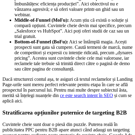
îmbunătățesc eficiența producției”. Aici obiectivul nu e
vânzarea agresivă; e să oferi valoare printr-un ghid sau un
webinar.
Middle-of-Funnel (MoFu):
Acum știu că există o soluție și
compară opțiuni. Cuvintele cheie devin mai specifice, precum
„Salesforce vs HubSpot”. Aici poți oferi studii de caz sau un
trial gratuit.
Bottom-of-Funnel (BoFu):
Aici se întâmplă magia. Acești
prospecti sunt gata să cumpere. Caută termeni de marcă, nume
de competitori și expresii cu intenție ridicată, precum „dynares
pricing”. Acestea sunt cuvintele cheie cele mai valoroase, iar
reclamele tale trebuie să trimită direct către o pagină de demo
sau către pagina de consultanță.
Dacă structurezi contul așa, te asiguri că textul reclamelor și Landing
Page-urile sunt mereu perfect relevante pentru etapa în care se află
prospectul în parcursul lui. Pentru mai multe despre subiectul ăsta,
merită să înțelegi nuanțele din
ce este search intent în SEO
și cum se
aplică aici.
Stratificarea opțiunilor puternice de targeting B2B
Cuvintele cheie sunt doar o piesă din puzzle. Puterea reală în
publicitatea PPC pentru B2B apare atunci când adaugi un targeting