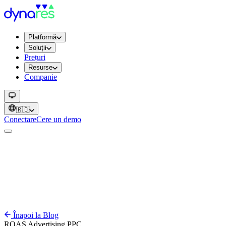
Platformă
Soluții
Prețuri
Resurse
Companie
🇷🇴
Conectare
Cere un demo
Înapoi la Blog
ROAS
Advertising
PPC