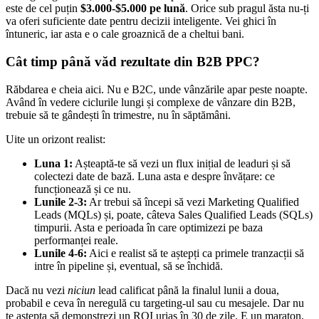
este de cel puțin
$3.000-$5.000 pe lună
. Orice sub pragul ăsta nu-ți
va oferi suficiente date pentru decizii inteligente. Vei ghici în
întuneric, iar asta e o cale groaznică de a cheltui bani.
Cât timp până văd rezultate din B2B PPC?
Răbdarea e cheia aici. Nu e B2C, unde vânzările apar peste noapte.
Având în vedere ciclurile lungi și complexe de vânzare din B2B,
trebuie să te gândești în trimestre, nu în săptămâni.
Uite un orizont realist:
Luna 1:
Așteaptă-te să vezi un flux inițial de leaduri și să
colectezi date de bază. Luna asta e despre învățare: ce
funcționează și ce nu.
Lunile 2-3:
Ar trebui să începi să vezi Marketing Qualified
Leads (MQLs) și, poate, câteva Sales Qualified Leads (SQLs)
timpurii. Asta e perioada în care optimizezi pe baza
performanței reale.
Lunile 4-6:
Aici e realist să te aștepți ca primele tranzacții să
intre în pipeline și, eventual, să se închidă.
Dacă nu vezi
niciun
lead calificat până la finalul lunii a doua,
probabil e ceva în neregulă cu targeting-ul sau cu mesajele. Dar nu
te aștepta să demonstrezi un ROI uriaș în 30 de zile. E un maraton,