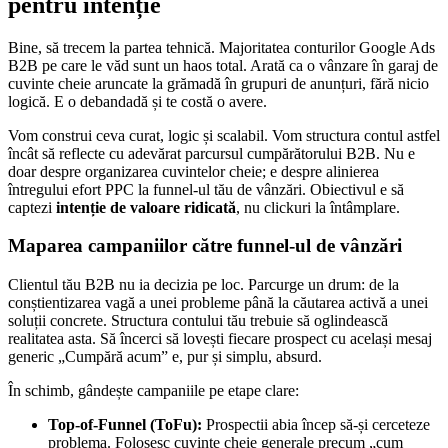
pentru intenție
Bine, să trecem la partea tehnică. Majoritatea conturilor Google Ads
B2B pe care le văd sunt un haos total. Arată ca o vânzare în garaj de
cuvinte cheie aruncate la grămadă în grupuri de anunțuri, fără nicio
logică. E o debandadă și te costă o avere.
Vom construi ceva curat, logic și scalabil. Vom structura contul astfel
încât să reflecte cu adevărat parcursul cumpărătorului B2B. Nu e
doar despre organizarea cuvintelor cheie; e despre alinierea
întregului efort PPC la funnel-ul tău de vânzări. Obiectivul e să
captezi
intenție de valoare ridicată
, nu clickuri la întâmplare.
Maparea campaniilor către funnel-ul de vânzări
Clientul tău B2B nu ia decizia pe loc. Parcurge un drum: de la
conștientizarea vagă a unei probleme până la căutarea activă a unei
soluții concrete. Structura contului tău trebuie să oglindească
realitatea asta. Să încerci să lovești fiecare prospect cu același mesaj
generic „Cumpără acum” e, pur și simplu, absurd.
În schimb, gândește campaniile pe etape clare:
Top-of-Funnel (ToFu):
Prospectii abia încep să-și cerceteze
problema. Folosesc cuvinte cheie generale precum „cum