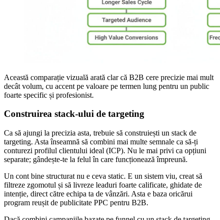
Această comparație vizuală arată clar că B2B cere precizie mai mult
decât volum, cu accent pe valoare pe termen lung pentru un public
foarte specific și profesionist.
Construirea stack-ului de targeting
Ca să ajungi la precizia asta, trebuie să construiești un stack de
targeting. Asta înseamnă să combini mai multe semnale ca să-ți
conturezi profilul clientului ideal (ICP). Nu le mai privi ca opțiuni
separate; gândește-te la felul în care funcționează împreună.
Un cont bine structurat nu e ceva static. E un sistem viu, creat să
filtreze zgomotul și să livreze leaduri foarte calificate, ghidate de
intenție, direct către echipa ta de vânzări. Asta e baza oricărui
program reușit de publicitate PPC pentru B2B.
Dacă combini campaniile bazate pe funnel cu un stack de targeting