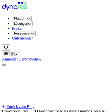
Plattform
Lösungen
Preise
Ressourcen
Unternehmen
🇩🇪
Anmelden
Demo buchen
Zurück zum Blog
Conversion Rate
CRO
Performance
Marketing
Analytics
Tech
AI