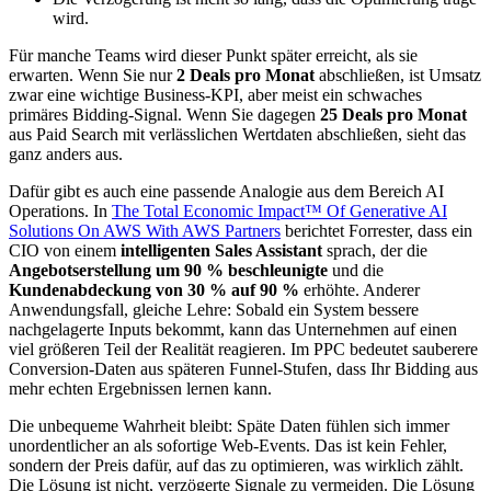
wird.
Für manche Teams wird dieser Punkt später erreicht, als sie
erwarten. Wenn Sie nur
2 Deals pro Monat
abschließen, ist Umsatz
zwar eine wichtige Business-KPI, aber meist ein schwaches
primäres Bidding-Signal. Wenn Sie dagegen
25 Deals pro Monat
aus Paid Search mit verlässlichen Wertdaten abschließen, sieht das
ganz anders aus.
Dafür gibt es auch eine passende Analogie aus dem Bereich AI
Operations. In
The Total Economic Impact™ Of Generative AI
Solutions On AWS With AWS Partners
berichtet Forrester, dass ein
CIO von einem
intelligenten Sales Assistant
sprach, der die
Angebotserstellung um 90 % beschleunigte
und die
Kundenabdeckung von 30 % auf 90 %
erhöhte. Anderer
Anwendungsfall, gleiche Lehre: Sobald ein System bessere
nachgelagerte Inputs bekommt, kann das Unternehmen auf einen
viel größeren Teil der Realität reagieren. Im PPC bedeutet sauberere
Conversion-Daten aus späteren Funnel-Stufen, dass Ihr Bidding aus
mehr echten Ergebnissen lernen kann.
Die unbequeme Wahrheit bleibt: Späte Daten fühlen sich immer
unordentlicher an als sofortige Web-Events. Das ist kein Fehler,
sondern der Preis dafür, auf das zu optimieren, was wirklich zählt.
Die Lösung ist nicht, verzögerte Signale zu vermeiden. Die Lösung