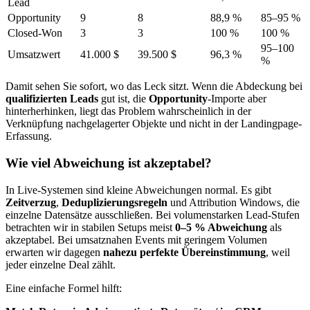
Lead
Opportunity
9
8
88,9 %
85–95 %
Closed-Won
3
3
100 %
100 %
95–100
Umsatzwert
41.000 $
39.500 $
96,3 %
%
Damit sehen Sie sofort, wo das Leck sitzt. Wenn die Abdeckung bei
qualifizierten Leads
gut ist, die
Opportunity
-Importe aber
hinterherhinken, liegt das Problem wahrscheinlich in der
Verknüpfung nachgelagerter Objekte und nicht in der Landingpage-
Erfassung.
Wie viel Abweichung ist akzeptabel?
In Live-Systemen sind kleine Abweichungen normal. Es gibt
Zeitverzug
,
Deduplizierungsregeln
und Attribution Windows, die
einzelne Datensätze ausschließen. Bei volumenstarken Lead-Stufen
betrachten wir in stabilen Setups meist
0–5 % Abweichung
als
akzeptabel. Bei umsatznahen Events mit geringem Volumen
erwarten wir dagegen
nahezu perfekte Übereinstimmung
, weil
jeder einzelne Deal zählt.
Eine einfache Formel hilft: