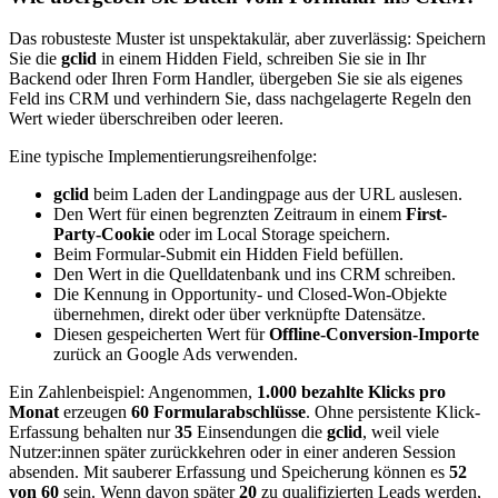
Das robusteste Muster ist unspektakulär, aber zuverlässig: Speichern
Sie die
gclid
in einem Hidden Field, schreiben Sie sie in Ihr
Backend oder Ihren Form Handler, übergeben Sie sie als eigenes
Feld ins CRM und verhindern Sie, dass nachgelagerte Regeln den
Wert wieder überschreiben oder leeren.
Eine typische Implementierungsreihenfolge:
gclid
beim Laden der Landingpage aus der URL auslesen.
Den Wert für einen begrenzten Zeitraum in einem
First-
Party-Cookie
oder im Local Storage speichern.
Beim Formular-Submit ein Hidden Field befüllen.
Den Wert in die Quelldatenbank und ins CRM schreiben.
Die Kennung in Opportunity- und Closed-Won-Objekte
übernehmen, direkt oder über verknüpfte Datensätze.
Diesen gespeicherten Wert für
Offline-Conversion-Importe
zurück an Google Ads verwenden.
Ein Zahlenbeispiel: Angenommen,
1.000 bezahlte Klicks pro
Monat
erzeugen
60 Formularabschlüsse
. Ohne persistente Klick-
Erfassung behalten nur
35
Einsendungen die
gclid
, weil viele
Nutzer:innen später zurückkehren oder in einer anderen Session
absenden. Mit sauberer Erfassung und Speicherung können es
52
von 60
sein. Wenn davon später
20
zu qualifizierten Leads werden,