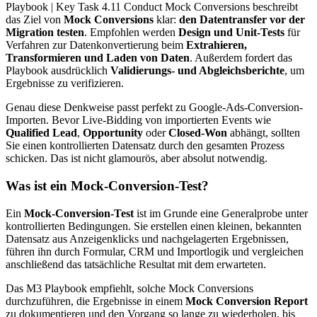
Playbook | Key Task 4.11 Conduct Mock Conversions beschreibt
das Ziel von
Mock Conversions
klar:
den Datentransfer vor der
Migration testen
. Empfohlen werden
Design und Unit-Tests
für
Verfahren zur Datenkonvertierung beim
Extrahieren,
Transformieren und Laden von Daten
. Außerdem fordert das
Playbook ausdrücklich
Validierungs- und Abgleichsberichte
, um
Ergebnisse zu verifizieren.
Genau diese Denkweise passt perfekt zu Google-Ads-Conversion-
Importen. Bevor Live-Bidding von importierten Events wie
Qualified Lead
,
Opportunity
oder
Closed-Won
abhängt, sollten
Sie einen kontrollierten Datensatz durch den gesamten Prozess
schicken. Das ist nicht glamourös, aber absolut notwendig.
Was ist ein Mock-Conversion-Test?
Ein
Mock-Conversion-Test
ist im Grunde eine Generalprobe unter
kontrollierten Bedingungen. Sie erstellen einen kleinen, bekannten
Datensatz aus Anzeigenklicks und nachgelagerten Ergebnissen,
führen ihn durch Formular, CRM und Importlogik und vergleichen
anschließend das tatsächliche Resultat mit dem erwarteten.
Das M3 Playbook empfiehlt, solche Mock Conversions
durchzuführen, die Ergebnisse in einem
Mock Conversion Report
zu dokumentieren und den Vorgang so lange zu wiederholen, bis