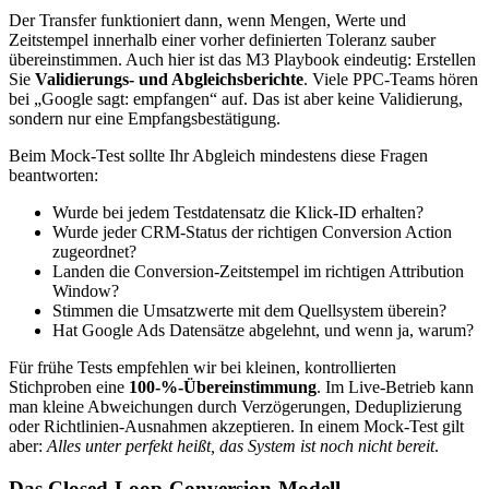
Der Transfer funktioniert dann, wenn Mengen, Werte und
Zeitstempel innerhalb einer vorher definierten Toleranz sauber
übereinstimmen. Auch hier ist das M3 Playbook eindeutig: Erstellen
Sie
Validierungs- und Abgleichsberichte
. Viele PPC-Teams hören
bei „Google sagt: empfangen“ auf. Das ist aber keine Validierung,
sondern nur eine Empfangsbestätigung.
Beim Mock-Test sollte Ihr Abgleich mindestens diese Fragen
beantworten:
Wurde bei jedem Testdatensatz die Klick-ID erhalten?
Wurde jeder CRM-Status der richtigen Conversion Action
zugeordnet?
Landen die Conversion-Zeitstempel im richtigen Attribution
Window?
Stimmen die Umsatzwerte mit dem Quellsystem überein?
Hat Google Ads Datensätze abgelehnt, und wenn ja, warum?
Für frühe Tests empfehlen wir bei kleinen, kontrollierten
Stichproben eine
100-%-Übereinstimmung
. Im Live-Betrieb kann
man kleine Abweichungen durch Verzögerungen, Deduplizierung
oder Richtlinien-Ausnahmen akzeptieren. In einem Mock-Test gilt
aber:
Alles unter perfekt heißt, das System ist noch nicht bereit
.
Das Closed-Loop-Conversion-Modell