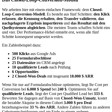
Wir arbeiten hier mit einem einfachen Framework: dem
Closed-
Loop-Conversion-Modell
. Es besteht aus fünf Schritten:
den Klick
erfassen
,
die Kennung erhalten
,
den Transfer validieren
,
das
nachgelagerte Ergebnis importieren
und
das Resultat mit den
Quellsystemen abgleichen
. Die meisten Teams schaffen Schritt eins
und vier. Der Performance-Hebel entsteht erst, wenn alle fünf
Schritte konsequent umgesetzt werden.
Ein Zahlenbeispiel dazu:
500 Klicks
aus Google Ads
25 Formularabschlüsse
25 Datensätze
im CRM angelegt
18 qualifizierte Leads
nach Prüfung
6 Opportunities
2 Closed-Won-Deals
mit insgesamt
18.000 $ ARR
Wenn Sie nur auf Formularabschlüsse optimieren, liegt Ihr Cost per
Conversion bei
6.000 $ Spend
bei
240 $
. Optimieren Sie auf
qualifizierte Leads
, liegt der Cost per Qualified Lead bei
333 $
.
Bewerten Sie dagegen auf Basis von
Closed-Won-Umsatz
, kostet
die bezahlte Akquise in diesem Cohort
3.000 $ pro Deal
beziehungsweise
33 % des ARR
. Andere Zahlen führen zu anderen
Gebotsentscheidungen und am Ende zu einem anderen