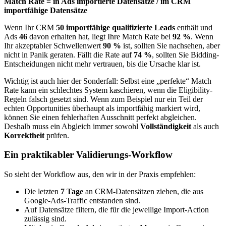
Match Rate = in Ads importierte Datensätze / im CRM
importfähige Datensätze
Wenn Ihr CRM
50 importfähige qualifizierte Leads
enthält und
Ads
46
davon erhalten hat, liegt Ihre Match Rate bei
92 %
. Wenn
Ihr akzeptabler Schwellenwert
90 %
ist, sollten Sie nachsehen, aber
nicht in Panik geraten. Fällt die Rate auf
74 %
, sollten Sie Bidding-
Entscheidungen nicht mehr vertrauen, bis die Ursache klar ist.
Wichtig ist auch hier der Sonderfall: Selbst eine „perfekte“ Match
Rate kann ein schlechtes System kaschieren, wenn die Eligibility-
Regeln falsch gesetzt sind. Wenn zum Beispiel nur ein Teil der
echten Opportunities überhaupt als importfähig markiert wird,
können Sie einen fehlerhaften Ausschnitt perfekt abgleichen.
Deshalb muss ein Abgleich immer sowohl
Vollständigkeit
als auch
Korrektheit
prüfen.
Ein praktikabler Validierungs-Workflow
So sieht der Workflow aus, den wir in der Praxis empfehlen:
Die letzten
7 Tage
an CRM-Datensätzen ziehen, die aus
Google-Ads-Traffic entstanden sind.
Auf Datensätze filtern, die für die jeweilige Import-Action
zulässig sind.