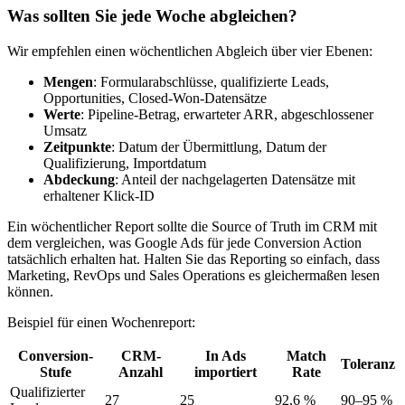
Was sollten Sie jede Woche abgleichen?
Wir empfehlen einen wöchentlichen Abgleich über vier Ebenen:
Mengen
: Formularabschlüsse, qualifizierte Leads,
Opportunities, Closed-Won-Datensätze
Werte
: Pipeline-Betrag, erwarteter ARR, abgeschlossener
Umsatz
Zeitpunkte
: Datum der Übermittlung, Datum der
Qualifizierung, Importdatum
Abdeckung
: Anteil der nachgelagerten Datensätze mit
erhaltener Klick-ID
Ein wöchentlicher Report sollte die Source of Truth im CRM mit
dem vergleichen, was Google Ads für jede Conversion Action
tatsächlich erhalten hat. Halten Sie das Reporting so einfach, dass
Marketing, RevOps und Sales Operations es gleichermaßen lesen
können.
Beispiel für einen Wochenreport:
Conversion-
CRM-
In Ads
Match
Toleranz
Stufe
Anzahl
importiert
Rate
Qualifizierter
27
25
92,6 %
90–95 %