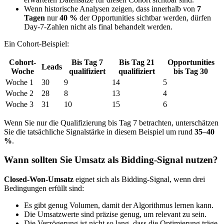
Wenn historische Analysen zeigen, dass innerhalb von
7
Tagen
nur
40 %
der Opportunities sichtbar werden, dürfen
Day-7-Zahlen nicht als final behandelt werden.
Ein Cohort-Beispiel:
Cohort-
Bis Tag 7
Bis Tag 21
Opportunities
Leads
Woche
qualifiziert
qualifiziert
bis Tag 30
Woche 1
30
9
14
5
Woche 2
28
8
13
4
Woche 3
31
10
15
6
Wenn Sie nur die Qualifizierung bis Tag 7 betrachten, unterschätzen
Sie die tatsächliche Signalstärke in diesem Beispiel um rund
35–40
%
.
Wann sollten Sie Umsatz als Bidding-Signal nutzen?
Closed-Won-Umsatz
eignet sich als Bidding-Signal, wenn drei
Bedingungen erfüllt sind:
Es gibt genug Volumen, damit der Algorithmus lernen kann.
Die Umsatzwerte sind präzise genug, um relevant zu sein.
Die Verzögerung ist nicht so lang, dass die Optimierung träge