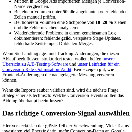
Mit den in Google Ads importierten Mengen je Conversion-
Name vergleichen.
Bei einem Volumen unter
50
alle abgelehnten oder fehlenden
Zeilen manuell prüfen.
Bei höherem Volumen eine Stichprobe von
10–20 %
ziehen
und die Fehlerursachen analysieren.
Wiederkehrende Probleme in einem gemeinsamen Log
dokumentieren: fehlende
gclid
, verspätete Stage-Updates,
fehlerhafte Zeitstempel, Dubletten-Merges.
Wenn Sie Landingpage- und Tracking-Änderungen, die diesen
Ablauf beeinflussen, strukturiert testen wollen, helfen
unsere
Übersicht zu A/B-Testing-Software
und
unser Leitfaden für ein
Conversion-Rate-Optimisation-Audit
. Beide zeigen gut, wie
Frontend-Änderungen die nachgelagerte Messung verzerren
können.
Wenn die Importe sauber validiert sind, wird die nächste Frage
strategischer als technisch: Welche Conversion-Events sollten das
Bidding überhaupt beeinflussen?
Das richtige Conversion-Signal auswählen
Hier versteckt sich der größte Teil der Verschwendung. Viele Teams
investieren viel Energie darin,
mehr
Conversion-Daten an Google