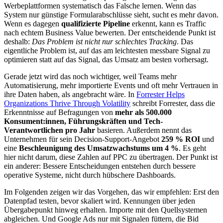
Werbeplattformen systematisch das Falsche lernen. Wenn das
System nur günstige Formularabschlüsse sieht, sucht es mehr davon.
Wenn es dagegen
qualifizierte Pipeline
erkennt, kann es Traffic
nach echtem Business Value bewerten. Der entscheidende Punkt ist
deshalb:
Das Problem ist nicht nur schlechtes Tracking
. Das
eigentliche Problem ist, auf das am leichtesten messbare Signal zu
optimieren statt auf das Signal, das Umsatz am besten vorhersagt.
Gerade jetzt wird das noch wichtiger, weil Teams mehr
Automatisierung, mehr importierte Events und oft mehr Vertrauen in
ihre Daten haben, als angebracht wäre. In
Forrester Helps
Organizations Thrive Through Volatility
schreibt Forrester, dass die
Erkenntnisse auf Befragungen von
mehr als 500.000
Konsument:innen, Führungskräften und Tech-
Verantwortlichen pro Jahr
basieren. Außerdem nennt das
Unternehmen für sein Decision-Support-Angebot
259 % ROI
und
eine
Beschleunigung des Umsatzwachstums um 4 %
. Es geht
hier nicht darum, diese Zahlen auf PPC zu übertragen. Der Punkt ist
ein anderer: Bessere Entscheidungen entstehen durch bessere
operative Systeme, nicht durch hübschere Dashboards.
Im Folgenden zeigen wir das Vorgehen, das wir empfehlen: Erst den
Datenpfad testen, bevor skaliert wird. Kennungen über jeden
Übergabepunkt hinweg erhalten. Importe mit den Quellsystemen
abgleichen. Und Google Ads nur mit Signalen füttern, die Bid