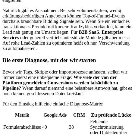
eingreifen.
Natürlich gibt es Ausnahmen. Bei sehr volumenstarken, wenig
erklärungsbedürftigen Angeboten können Top-of-Funnel-Events
durchaus brauchbare Bidding-Signale sein. Wenn Sie ein einfaches
transaktionales Produkt mit kurzem Kaufzyklus verkaufen, kann ein
Lead nah genug am Umsatz liegen. Für
B2B SaaS
,
Enterprise
Services
oder generell vertriebsunterstützte Modelle gilt aber meist:
Auf rohe Lead-Zahlen zu optimieren heißt oft nur, Verschwendung
zu automatisieren.
Die erste Diagnose, mit der wir starten
Bevor wir Tags, Skripte oder Importprozesse anfassen, stellen wir
immer zuerst eine unbequeme Frage:
Wie viele der von der
Plattform gemeldeten Conversions werden tatsächlich zu
Pipeline?
Wenn darauf niemand eine belastbare Antwort hat, gibt es
noch keinen geschlossenen Datenkreislauf.
Für den Einstieg hilft eine einfache Diagnose-Matrix:
Metrik
Google Ads
CRM
Zu prüfende Lücke
Fehlende
Formularabschlüsse
40
38
Synchronisierung
oder Dublettenfilter