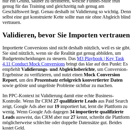
nur ein Grund, sauber zu definieren, welche Funnel-Stufe früh
genug für das Training und gleichzeitig nah genug am
Geschäftswert liegt. Genau deshalb ist Validierung so wichtig. Denn
selbst eine gut konstruierte Kette sollte man nie ohne Abgleich blind
vertrauen.
Validieren, bevor Sie Importen vertrauen
Importierte Conversions sind nicht deshalb nützlich, weil es sie gibt.
Sie sind nützlich, wenn sie die Realität gut genug abbilden, um
Budgetentscheidungen zu steuern. Das
M3 Playbook | Key Task
4.11 Conduct Mock Conversions
bringt das klar auf den Punkt: Es
empfiehlt
Validierungs- und Abgleichsberichte
, um Conversion-
Ergebnisse zu verifizieren, und nutzt einen
Mock Conversion
Report
, um den
Prozentsatz erfolgreich konvertierter Daten
sowie gelöste und ungelöste Probleme sichtbar zu machen.
Im PPC-Kontext ist Validierung damit eine echte Business-
Kontrolle. Wenn Ihr CRM
27 qualifizierte Leads
aus Paid Search
zeigt, Google Ads aber nur
19
importiert hat, lernt die Plattform zu
wenig. Wenn Google Ads dagegen
34 importierte qualifizierte
Leads
ausweist, das CRM aber nur
27
kennt, schreibt die Plattform
möglicherweise schlechte oder doppelte Datensätze gut. Beides
kostet Geld.