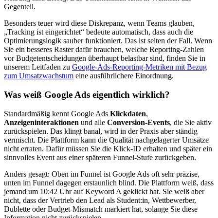
Gegenteil.
Besonders teuer wird diese Diskrepanz, wenn Teams glauben,
„Tracking ist eingerichtet“ bedeute automatisch, dass auch die
Optimierungslogik sauber funktioniert. Das ist selten der Fall. Wenn
Sie ein besseres Raster dafür brauchen, welche Reporting-Zahlen
vor Budgetentscheidungen überhaupt belastbar sind, finden Sie in
unserem Leitfaden zu
Google-Ads-Reporting-Metriken mit Bezug
zum Umsatzwachstum
eine ausführlichere Einordnung.
Was weiß Google Ads eigentlich wirklich?
Standardmäßig kennt Google Ads
Klickdaten
,
Anzeigeninteraktionen
und alle
Conversion-Events
, die Sie aktiv
zurückspielen. Das klingt banal, wird in der Praxis aber ständig
vermischt. Die Plattform kann die Qualität nachgelagerter Umsätze
nicht erraten. Dafür müssen Sie die Klick-ID erhalten und später ein
sinnvolles Event aus einer späteren Funnel-Stufe zurückgeben.
Anders gesagt: Oben im Funnel ist Google Ads oft sehr präzise,
unten im Funnel dagegen erstaunlich blind. Die Plattform weiß, dass
jemand um 10:42 Uhr auf Keyword A geklickt hat. Sie weiß aber
nicht, dass der Vertrieb den Lead als Student:in, Wettbewerber,
Dublette oder Budget-Mismatch markiert hat, solange Sie diese
Information nicht zurückspielen.