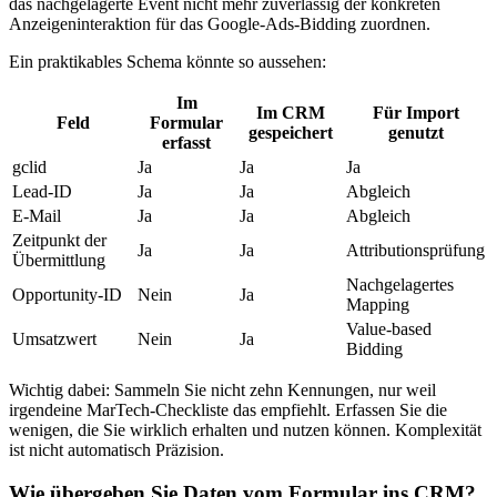
das nachgelagerte Event nicht mehr zuverlässig der konkreten
Anzeigeninteraktion für das Google-Ads-Bidding zuordnen.
Ein praktikables Schema könnte so aussehen:
Im
Im CRM
Für Import
Feld
Formular
gespeichert
genutzt
erfasst
gclid
Ja
Ja
Ja
Lead-ID
Ja
Ja
Abgleich
E-Mail
Ja
Ja
Abgleich
Zeitpunkt der
Ja
Ja
Attributionsprüfung
Übermittlung
Nachgelagertes
Opportunity-ID
Nein
Ja
Mapping
Value-based
Umsatzwert
Nein
Ja
Bidding
Wichtig dabei: Sammeln Sie nicht zehn Kennungen, nur weil
irgendeine MarTech-Checkliste das empfiehlt. Erfassen Sie die
wenigen, die Sie wirklich erhalten und nutzen können. Komplexität
ist nicht automatisch Präzision.
Wie übergeben Sie Daten vom Formular ins CRM?