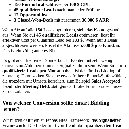
150 Formularabschlüsse
bei
100 $ CPL
45 qualifizierte Leads
nach manueller Prüfung
12 Opportunities
3 Closed-Won-Deals
mit zusammen
30.000 $ ARR
Wenn Sie auf alle
150
Leads optimieren, sieht das Konto gesund
aus. Wenn Sie auf
45 qualifizierte Leads
optimieren, liegt Ihr
effektiver Cost per Qualified Lead bei
333 $
. Wenn nur
3
Deals
abgeschlossen werden, kostet die Akquise
5.000 $ pro Kund:in
.
Das ist ein völlig anderes Bild.
Es gibt auch hier einen Sonderfall: In Konten mit sehr wenig
Conversion-Volumen kann das Signal zu dünn sein. Wenn Sie nur
5
qualifizierte Leads pro Monat
haben, ist das für das Bidding oft
zu wenig. Dann sollten Sie eine etwas frühere Funnel-Stufe wählen,
die trotzdem mit Umsatz korreliert, zum Beispiel
Sales Accepted
Lead
oder
Meeting Held
, statt ganz auf rohe Formularabschlüsse
zurückzufallen.
Von welcher Conversion sollte Smart Bidding
lernen?
Wir nutzen dafür ein stufenbasiertes Framework: das
Signalleiter-
Framework
. Die Leiter führt von
Lead
über
qualifizierten Lead