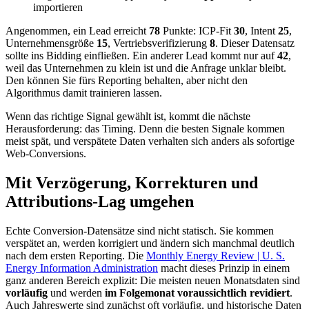
importieren
Angenommen, ein Lead erreicht
78
Punkte: ICP-Fit
30
, Intent
25
,
Unternehmensgröße
15
, Vertriebsverifizierung
8
. Dieser Datensatz
sollte ins Bidding einfließen. Ein anderer Lead kommt nur auf
42
,
weil das Unternehmen zu klein ist und die Anfrage unklar bleibt.
Den können Sie fürs Reporting behalten, aber nicht den
Algorithmus damit trainieren lassen.
Wenn das richtige Signal gewählt ist, kommt die nächste
Herausforderung: das Timing. Denn die besten Signale kommen
meist spät, und verspätete Daten verhalten sich anders als sofortige
Web-Conversions.
Mit Verzögerung, Korrekturen und
Attributions-Lag umgehen
Echte Conversion-Datensätze sind nicht statisch. Sie kommen
verspätet an, werden korrigiert und ändern sich manchmal deutlich
nach dem ersten Reporting. Die
Monthly Energy Review | U. S.
Energy Information Administration
macht dieses Prinzip in einem
ganz anderen Bereich explizit: Die meisten neuen Monatsdaten sind
vorläufig
und werden
im Folgemonat voraussichtlich revidiert
.
Auch Jahreswerte sind zunächst oft vorläufig, und historische Daten