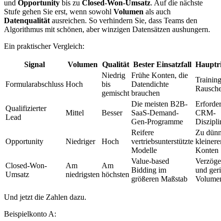
und
Opportunity
bis zu
Closed-Won-Umsatz
. Auf die nächste
Stufe gehen Sie erst, wenn sowohl
Volumen
als auch
Datenqualität
ausreichen. So verhindern Sie, dass Teams den
Algorithmus mit schönen, aber winzigen Datensätzen aushungern.
Ein praktischer Vergleich:
Signal
Volumen
Qualität
Bester Einsatzfall
Hauptri
Niedrig
Frühe Konten, die
Training
Formularabschluss
Hoch
bis
Datendichte
Rausch
gemischt
brauchen
Die meisten B2B-
Erforder
Qualifizierter
Mittel
Besser
SaaS-Demand-
CRM-
Lead
Gen-Programme
Diszipli
Reifere
Zu dünn
Opportunity
Niedriger
Hoch
vertriebsunterstützte
kleinere
Modelle
Konten
Value-based
Verzöge
Closed-Won-
Am
Am
Bidding im
und ger
Umsatz
niedrigsten
höchsten
größeren Maßstab
Volume
Und jetzt die Zahlen dazu.
Beispielkonto A: