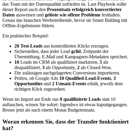
das Team mit der Datenqualität zufrieden ist. Laut Playbook sollte
dieser Report auch den
Prozentsatz erfolgreich konvertierter
Daten
ausweisen und
gelöste wie offene Probleme
festhalten.
Genau das brauchen Werbetreibende, bevor sie Smart Bidding mit
Offline-Ergebnissen füttern.
Ein praktisches Beispiel:
20 Test-Leads
aus kontrollierten Klicks erzeugen.
Sicherstellen, dass jeder Lead
gclid
, Zeitpunkt der
Übermittlung, E-Mail und Kampagnen-Metadaten speichert.
10
Leads im CRM als qualifiziert markieren,
5
als
disqualifiziert,
3
als Opportunity,
2
als Closed-Won.
Die zulässigen nachgelagerten Conversions importieren.
Prüfen, ob Google Ads
10 Qualified-Lead-Events
,
3
Opportunities
und
2 Umsatz-Events
erhält, jeweils dem
richtigen Klick zugeordnet.
Wenn im Import am Ende nur
8 qualifizierte Leads
statt 10
auftauchen, wissen Sie sofort: Irgendwo ist etwas kaputtgegangen.
Besser jetzt als nach einem Monat Budgeteinsatz.
Woran erkennen Sie, dass der Transfer funktioniert
hat?