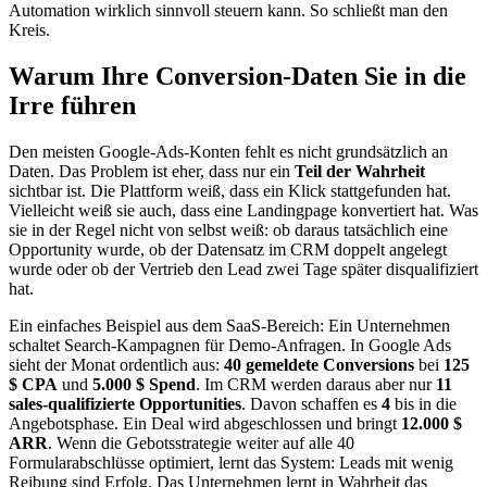
Automation wirklich sinnvoll steuern kann. So schließt man den
Kreis.
Warum Ihre Conversion-Daten Sie in die
Irre führen
Den meisten Google-Ads-Konten fehlt es nicht grundsätzlich an
Daten. Das Problem ist eher, dass nur ein
Teil der Wahrheit
sichtbar ist. Die Plattform weiß, dass ein Klick stattgefunden hat.
Vielleicht weiß sie auch, dass eine Landingpage konvertiert hat. Was
sie in der Regel nicht von selbst weiß: ob daraus tatsächlich eine
Opportunity wurde, ob der Datensatz im CRM doppelt angelegt
wurde oder ob der Vertrieb den Lead zwei Tage später disqualifiziert
hat.
Ein einfaches Beispiel aus dem SaaS-Bereich: Ein Unternehmen
schaltet Search-Kampagnen für Demo-Anfragen. In Google Ads
sieht der Monat ordentlich aus:
40 gemeldete Conversions
bei
125
$ CPA
und
5.000 $ Spend
. Im CRM werden daraus aber nur
11
sales-qualifizierte Opportunities
. Davon schaffen es
4
bis in die
Angebotsphase. Ein Deal wird abgeschlossen und bringt
12.000 $
ARR
. Wenn die Gebotsstrategie weiter auf alle 40
Formularabschlüsse optimiert, lernt das System: Leads mit wenig
Reibung sind Erfolg. Das Unternehmen lernt in Wahrheit das