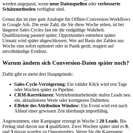
werden angepasst, wenn
neue Datenquellen
oder
verbesserte
Schätzmethoden
verfügbar sind.
Genau das ist eine gute Analogie für Offline-Conversion-Workflows
in Google Ads. Die erste Zahl, die Sie diese Woche sehen, ist bei
längeren Sales Cycles fast nie die endgültige Wahrheit.
Qualifizierung passiert später. Opportunities entstehen später.
Umsatz wird später abgeschlossen. Wer auf Basis der Zahlen aus
Woche eins sofort optimiert oder in Panik gerät, reagiert auf
unvollständige Evidenz.
Warum ändern sich Conversion-Daten später noch?
Dafür gibt es meist drei Hauptgründe:
Sales-Cycle-Verzögerung
: Ein valider Klick wird erst Tage
oder Wochen später zu Pipeline.
CRM-Korrekturen
: Vertriebsmitarbeitende stufen Leads neu
ein, aktualisieren Werte oder korrigieren Dubletten.
Effekte des Attribution Window
: Ein Event wird erst nach
Ablauf einer gewissen Zeit überhaupt importfähig.
Angenommen, eine Kampagne erzeugt in Woche 1
20 Leads
. Bis
Freitag sind davon nur
4
qualifiziert. Zwei Wochen später sind es
9
,
und
3
davon wurden zu Opportunities. Wenn Sie die Kampagne