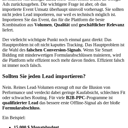
Ads zurückzugeben. Die wichtigere Frage ist aber, ob das
importierte Event Umsatz überhaupt sinnvoll vorhersagt. Sie sollten
nicht jeden Lead importieren, nur weil es technisch möglich ist.
Importieren Sie das Event, das für die Plattform die beste
Kombination aus
Volumen
,
Qualität
und
geschäftlicher Relevanz
liefert.
Der vielleicht wichtigste Punkt noch einmal ganz direkt: Das
Hauptproblem ist oft nicht kaputtes Tracking. Das Hauptproblem ist
die Wahl des
falschen Conversion-Signals
. Wenn Sie Smart
Bidding mit minderwertigen Formularabschlüssen trainieren, wird
die Plattform sehr effizient noch mehr davon finden. Effizient falsch
ist immer noch falsch.
Sollten Sie jeden Lead importieren?
Nein. Reines Lead-Volumen erzeugt oft nur die Illusion von
Performance und verdeckt dabei geringe Kaufabsicht, schlechten Fit
oder schwaches Routing. Für viele
B2B-PPC
-Programme ist
qualifizierter Lead
das bessere erste Offline-Signal als der bloße
Formularabschluss
.
Ein Beispiel:
15.000 $ Monatsbudget