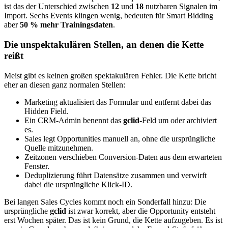
ist das der Unterschied zwischen
12
und
18
nutzbaren Signalen im
Import. Sechs Events klingen wenig, bedeuten für Smart Bidding
aber
50 % mehr Trainingsdaten
.
Die unspektakulären Stellen, an denen die Kette
reißt
Meist gibt es keinen großen spektakulären Fehler. Die Kette bricht
eher an diesen ganz normalen Stellen:
Marketing aktualisiert das Formular und entfernt dabei das
Hidden Field.
Ein CRM-Admin benennt das
gclid
-Feld um oder archiviert
es.
Sales legt Opportunities manuell an, ohne die ursprüngliche
Quelle mitzunehmen.
Zeitzonen verschieben Conversion-Daten aus dem erwarteten
Fenster.
Deduplizierung führt Datensätze zusammen und verwirft
dabei die ursprüngliche Klick-ID.
Bei langen Sales Cycles kommt noch ein Sonderfall hinzu: Die
ursprüngliche
gclid
ist zwar korrekt, aber die Opportunity entsteht
erst Wochen später. Das ist kein Grund, die Kette aufzugeben. Es ist