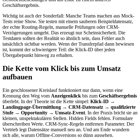
Geschäftsergebnis.
Wichtig ist auch der Sonderfall: Manche Teams machen aus Mock-
Tests reine Show. Sie testen mit einem sauberen Beispieldatensatz,
der echte Routing-Regeln, manuelle Prüfungen oder CRM-
Verzögerungen umgeht. Das erzeugt nur Scheinsicherheit. Die
Testdaten sollten der Realität so ähnlich sein, dass Fehler auch
tatsächlich sichtbar werden. Wenn der Transferpfad dann bewiesen
ist, kommt der schwierigere Teil: die Klick-ID über jeden
Übergabepunkt hinweg zu erhalten.
Die Kette vom Klick bis zum Umsatz
aufbauen
Ein geschlossener Kreislauf funktioniert nur dann, wenn eine
Kennung den Weg vom
Anzeigenklick
bis zum
Geschäftsergebnis
überlebt. In der Theorie ist die Kette simpel:
Klick-ID →
Landingpage-Übermittlung → CRM-Datensatz → qualifizierte
Stufe → Opportunity → Umsatz-Event
. In der Praxis bricht sie an
kleinen, unspektakulären Stellen. Hidden Fields fehlen. Formulare
überschreiben Werte. CRM-Sync-Regeln entfernen Parameter. Der
Vertrieb legt Datensätze manuell neu an. Und am Ende wundern
sich alle, warum Offline-Conversions so dünn aussehen.