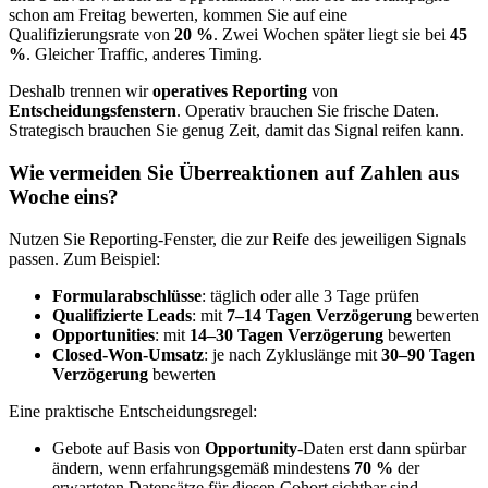
schon am Freitag bewerten, kommen Sie auf eine
Qualifizierungsrate von
20 %
. Zwei Wochen später liegt sie bei
45
%
. Gleicher Traffic, anderes Timing.
Deshalb trennen wir
operatives Reporting
von
Entscheidungsfenstern
. Operativ brauchen Sie frische Daten.
Strategisch brauchen Sie genug Zeit, damit das Signal reifen kann.
Wie vermeiden Sie Überreaktionen auf Zahlen aus
Woche eins?
Nutzen Sie Reporting-Fenster, die zur Reife des jeweiligen Signals
passen. Zum Beispiel:
Formularabschlüsse
: täglich oder alle 3 Tage prüfen
Qualifizierte Leads
: mit
7–14 Tagen Verzögerung
bewerten
Opportunities
: mit
14–30 Tagen Verzögerung
bewerten
Closed-Won-Umsatz
: je nach Zykluslänge mit
30–90 Tagen
Verzögerung
bewerten
Eine praktische Entscheidungsregel:
Gebote auf Basis von
Opportunity
-Daten erst dann spürbar
ändern, wenn erfahrungsgemäß mindestens
70 %
der
erwarteten Datensätze für diesen Cohort sichtbar sind.