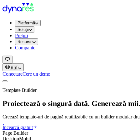
Platformă
Soluții
Prețuri
Resurse
Companie
🇷🇴
Conectare
Cere un demo
Template Builder
Proiectează o singură dată. Generează mii
Creează template-uri de pagină reutilizabile cu un builder modular dra
Încearcă gratuit
Page Builder
Desktop
Mobil