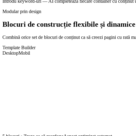
Introdu keyword-uri — AI completează fiecare container cu conținut un
Modular prin design
Blocuri de construcție flexibile și dinamice
Combină orice set de blocuri de conținut ca să creezi pagini cu rată mar
Template Builder
Desktop
Mobil