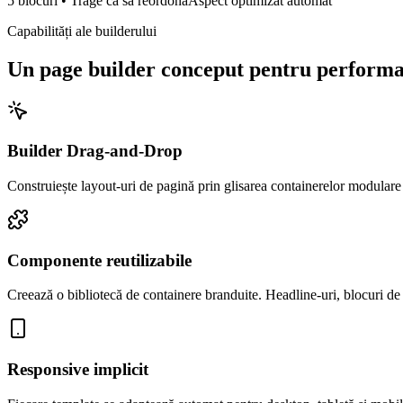
5
blocuri
•
Trage ca să reordona
Aspect optimizat automat
Capabilități ale builderului
Un page builder conceput pentru perform
Builder Drag-and-Drop
Construiește layout-uri de pagină prin glisarea containerelor modulare 
Componente reutilizabile
Creează o bibliotecă de containere branduite. Headline-uri, blocuri de i
Responsive implicit