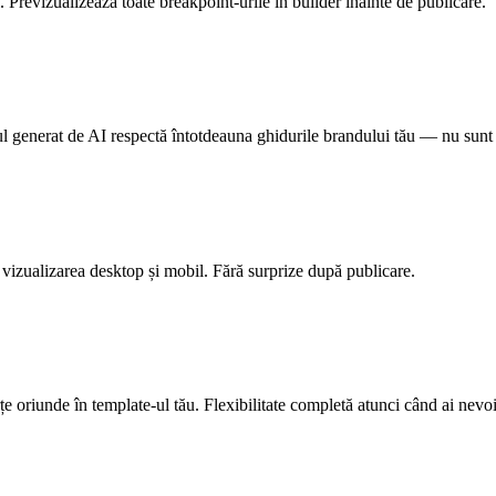
 Previzualizează toate breakpoint-urile în builder înainte de publicare.
utul generat de AI respectă întotdeauna ghidurile brandului tău — nu sunt p
 vizualizarea desktop și mobil. Fără surprize după publicare.
e oriunde în template-ul tău. Flexibilitate completă atunci când ai nevoi