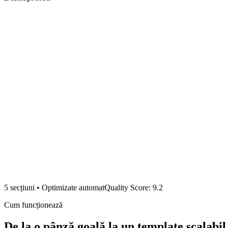
Începe acum
5
secțiuni • Optimizate automat
Quality Score
: 9.2
Cum funcționează
De la o pânză goală la un template scalabil