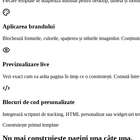
Fiecare template se adaptează automat pentru desktop, tabletă și mobil.
Aplicarea brandului
Blochează fonturile, culorile, spațierea și stilurile imaginilor. Conțin
Previzualizare live
Vezi exact cum va arăta pagina în timp ce o construiești. Comută între
Blocuri de cod personalizate
Integrează scripturi de tracking, HTML personalizat sau widget-uri terț
Construiește primul template
Nu mai construiește pagini una câte una.