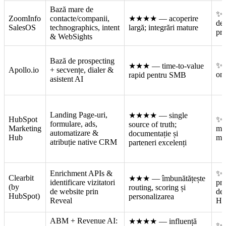
Bază mare de
✨ 
ZoomInfo
contacte/companii,
★★★★
— acoperire
de 
SalesOS
technographics, intent
largă; integrări mature
pr
& WebSights
Bază de prospecting
✨ p
★★★
— time-to-value
Apollo.io
+ secvențe, dialer &
one
rapid pentru SMB
asistent AI
Landing Page-uri,
★★★★
— single
HubSpot
✨ 
formulare, ads,
source of truth;
Marketing
mul
automatizare &
documentație și
Hub
ma
atribuție native CRM
parteneri excelenți
Enrichment APIs &
✨ 
Clearbit
★★★
— îmbunătățește
identificare vizitatori
pri
(by
routing, scoring și
de website prin
dez
HubSpot)
personalizarea
Reveal
Hu
ABM + Revenue AI:
★★★★
— influență
✨ i