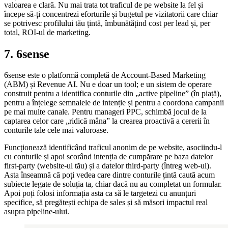
valoarea e clară. Nu mai trata tot traficul de pe website la fel și
începe să-ți concentrezi eforturile și bugetul pe vizitatorii care chiar
se potrivesc profilului tău țintă, îmbunătățind cost per lead și, per
total, ROI-ul de marketing.
7. 6sense
6sense este o platformă completă de Account-Based Marketing
(ABM) și Revenue AI. Nu e doar un tool; e un sistem de operare
construit pentru a identifica conturile din „active pipeline” (în piață),
pentru a înțelege semnalele de intenție și pentru a coordona campanii
pe mai multe canale. Pentru manageri PPC, schimbă jocul de la
captarea celor care „ridică mâna” la crearea proactivă a cererii în
conturile tale cele mai valoroase.
Funcționează identificând traficul anonim de pe website, asociindu-l
cu conturile și apoi scorând intenția de cumpărare pe baza datelor
first-party (website-ul tău) și a datelor third-party (întreg web-ul).
Asta înseamnă că poți vedea care dintre conturile țintă caută acum
subiecte legate de soluția ta, chiar dacă nu au completat un formular.
Apoi poți folosi informația asta ca să le targetezi cu anunțuri
specifice, să pregătești echipa de sales și să măsori impactul real
asupra pipeline-ului.