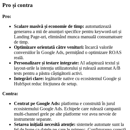
Pro și contra
Pro:
Scalare masivă și economie de timp:
automatizează
generarea a mii de anunțuri specifice pentru keyword-uri și
Landing Page-uri, eliminând munca manuală consumatoare
de timp.
Optimizare orientată către venituri:
încarcă valorile
conversiilor în Google Ads, permițând o optimizare ROAS
reală.
Personalizare și testare integrate:
AI adaptează textul și
layout-urile la intenția utilizatorului și rulează automat A/B
tests pentru a păstra câștigătorii activi.
Integrări clare:
legăturile native cu ecosistemul Google și
HubSpot reduc fricțiunea de setup.
Contra:
Centrat pe Google Ads:
platforma e construită în jurul
ecosistemului Google Ads. Echipele care rulează campanii
multi-channel grele pe alte platforme vor avea nevoie de
instrumente separate.
Setarea inițială necesită atenție:
sistemele automate sunt la
fel de bune ca datele pe care le primesc. Configurarea corectă