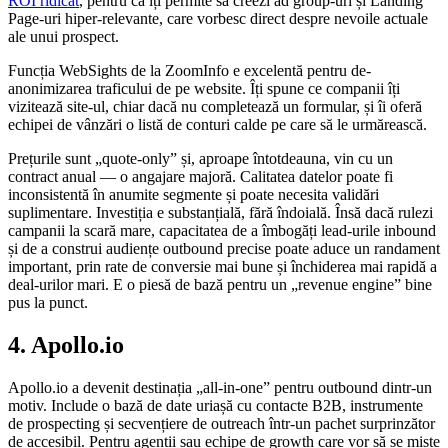
ROI ridicat
, pentru că îți permite să creezi ad group-uri și Landing
Page-uri hiper-relevante, care vorbesc direct despre nevoile actuale
ale unui prospect.
Funcția WebSights de la ZoomInfo e excelentă pentru de-
anonimizarea traficului de pe website. Îți spune ce companii îți
vizitează site-ul, chiar dacă nu completează un formular, și îi oferă
echipei de vânzări o listă de conturi calde pe care să le urmărească.
Prețurile sunt „quote-only” și, aproape întotdeauna, vin cu un
contract anual — o angajare majoră. Calitatea datelor poate fi
inconsistentă în anumite segmente și poate necesita validări
suplimentare. Investiția e substanțială, fără îndoială. Însă dacă rulezi
campanii la scară mare, capacitatea de a îmbogăți lead-urile inbound
și de a construi audiențe outbound precise poate aduce un randament
important, prin rate de conversie mai bune și închiderea mai rapidă a
deal-urilor mari. E o piesă de bază pentru un „revenue engine” bine
pus la punct.
4. Apollo.io
Apollo.io a devenit destinația „all-in-one” pentru outbound dintr-un
motiv. Include o bază de date uriașă cu contacte B2B, instrumente
de prospecting și secvențiere de outreach într-un pachet surprinzător
de accesibil. Pentru agenții sau echipe de growth care vor să se miște