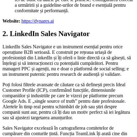
a urmăririi și a guideline-urilor de brand e esențială pentru
conformitate și performanță.
Website:
https://dynares.ai
2. LinkedIn Sales Navigator
LinkedIn Sales Navigator e un instrument esențial pentru orice
operațiune B2B serioasă. E construit pe rețeaua uriașă de
profesioniști din LinkedIn și îți oferă o linie directă ca să găsești, să
înțelegi și să interacționezi cu potențialii cumpărători. Pentru
manageri PPC și agenții, nu e doar o platformă de social selling; e
un instrument puternic pentru research de audiență și validare.
Poți folosi filtrele avansate de căutare ca să definești precis Ideal
Customer Profile (ICP), confirmând funcțiile, dimensiunile
companiilor și industriile pe care le vizezi pe platforme precum
Google Ads. E „single source of truth” pentru date profesionale.
Alertele în timp real pentru schimbări de job sau știri despre
companii sunt aur, pentru că îți dau un motiv perfect să iei legătura
sau să ajustezi targetarea anunțurilor.
Sales Navigator excelează în cartografierea comitetelor de
cumpărare din conturile țintă. Funcția TeamLink îți arată cine din