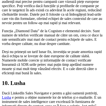
audiență mai precise pentru campanii care vizează piețe europene
specifice. Poți verifica dacă funcțiile și profilurile de companie pe
care le targetezi în ads există cu adevărat în acele regiuni, reducând
cheltuielile irosite. Datele pot fi folosite ca să îmbogățești lead-urile
care vin din formulare, oferind echipei de sales contextul de care au
nevoie pentru un follow-up mai rapid și mai relevant.
Funcția „Diamond Data” de la Cognism e elementul decisiv. Sunt
numere de telefon verificate manual de către un om, ceea ce duce la
rate semnificativ mai mari de contact pentru echipele de sales. E
vorba despre calitate, nu doar despre cantitate.
Deși nu primești un tarif lunar fix, investiția se poate amortiza rapid
dacă echipa ta se lovește de date europene de calitate slabă.
Numerele mobile corecte și informațiile de contact verificate
înseamnă că SDR-urile petrec mai puțin timp apelând numere
moarte și mai mult timp vânzând efectiv. E o cale directă către o
eficiență mai bună în sales.
10. Lusha
Dacă LinkedIn Sales Navigator e pentru a găsi oamenii potriviți,
Lusha
e pentru a obține numerele lor de telefon și e-mailurile. E un
instrument de sales intelligence care excelează în furnizarea de
informații directe de contact, ceea ce îl face o soluție „last-mile”