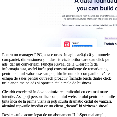
Pentru un manager PPC, asta e uriaș. Imaginează-ți că știi numele
companiei, dimensiunea și industria vizitatorilor care dau click pe
ads, dar nu convertesc. Funcția Reveal de la Clearbit îți dă
informația asta, astfel încât poți construi audiențe de remarketing
pentru conturi valoroase sau poți trimite numele companiilor către
echipa de sales pentru outreach proactiv. Închide bucla dintre click-
urile anonime pe ads și oportunitățile reale de business.
Clearbit excelează în de-anonimizarea traficului cu cea mai mare
intenție. Așa poți personaliza conținutul website-ului pentru conturile
țintă încă de la prima vizită și poți scurta dramatic ciclul de vânzări,
alertând rep-urile imediat ce un client „dream” îți vizitează site-ul.
Deși costul e acum legat de un abonament HubSpot mai amplu,