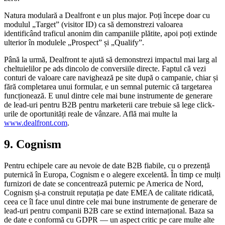
Natura modulară a Dealfront e un plus major. Poți începe doar cu
modulul „Target” (visitor ID) ca să demonstrezi valoarea
identificând traficul anonim din campaniile plătite, apoi poți extinde
ulterior în modulele „Prospect” și „Qualify”.
Până la urmă, Dealfront te ajută să demonstrezi impactul mai larg al
cheltuielilor pe ads dincolo de conversiile directe. Faptul că vezi
conturi de valoare care navighează pe site după o campanie, chiar și
fără completarea unui formular, e un semnal puternic că targetarea
funcționează. E unul dintre cele mai bune instrumente de generare
de lead-uri pentru B2B pentru marketerii care trebuie să lege click-
urile de oportunități reale de vânzare. Află mai multe la
www.dealfront.com
.
9. Cognism
Pentru echipele care au nevoie de date B2B fiabile, cu o prezență
puternică în Europa, Cognism e o alegere excelentă. În timp ce mulți
furnizori de date se concentrează puternic pe America de Nord,
Cognism și-a construit reputația pe date EMEA de calitate ridicată,
ceea ce îl face unul dintre cele mai bune instrumente de generare de
lead-uri pentru companii B2B care se extind internațional. Baza sa
de date e conformă cu GDPR — un aspect critic pe care multe alte