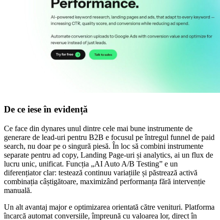
De ce iese în evidență
Ce face din dynares unul dintre cele mai bune instrumente de
generare de lead-uri pentru B2B e focusul pe întregul funnel de paid
search, nu doar pe o singură piesă. În loc să combini instrumente
separate pentru ad copy, Landing Page-uri și analytics, ai un flux de
lucru unic, unificat. Funcția „AI Auto A/B Testing” e un
diferențiator clar: testează continuu variațiile și păstrează activă
combinația câștigătoare, maximizând performanța fără intervenție
manuală.
Un alt avantaj major e optimizarea orientată către venituri. Platforma
încarcă automat conversiile, împreună cu valoarea lor, direct în