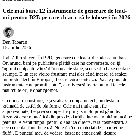
Cele mai bune 12 instrumente de generare de lead-
uri pentru B2B pe care chiar o să le folosești în 2026
Dan Tabaran
16 aprilie 2026
Hai să fim sinceri. În B2B, generarea de lead-uri e adesea un haos.
Ori arunci bani pe publicitate plătită care nu convertește, ori îți
îngropi echipa de vânzări în contacte slabe, scoase din baze de date
scumpe. E un cerc vicios frustrant, mai ales când încerci să scalezi
un produs tech în Europa și fiecare euro contează. Piața e plină de
instrumente care promit „totul”, dar livrează foarte puțin. De cele
mai multe ori, e doar zgomot.
Ca om care construiește și scalează companii tech, am testat o
grămadă de astfel de platforme. Cele mai multe sunt fie
supraevaluate, fie prea scumpe, fie pur și simplu prost gândite.
Rezolvă doar o bucățică din puzzle, dar îți aduc mai multă muncă pe
parcurs. A venit timpul pentru o analiză directă, fără cosmetizări, a
ceea ce chiar funcționează. Nu e încă un material de „marketing
fluff”. E punctul meu de vedere, bazat pe experiență, despre