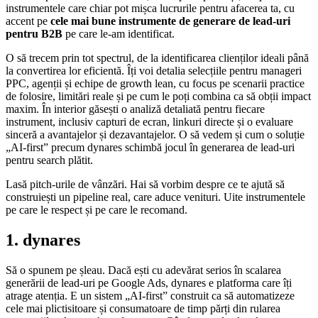
instrumentele care chiar pot mișca lucrurile pentru afacerea ta, cu
accent pe
cele mai bune instrumente de generare de lead-uri
pentru B2B
pe care le-am identificat.
O să trecem prin tot spectrul, de la identificarea clienților ideali până
la convertirea lor eficientă. Îți voi detalia selecțiile pentru manageri
PPC, agenții și echipe de growth lean, cu focus pe scenarii practice
de folosire, limitări reale și pe cum le poți combina ca să obții impact
maxim. În interior găsești o analiză detaliată pentru fiecare
instrument, inclusiv capturi de ecran, linkuri directe și o evaluare
sinceră a avantajelor și dezavantajelor. O să vedem și cum o soluție
„AI-first” precum dynares schimbă jocul în generarea de lead-uri
pentru search plătit.
Lasă pitch-urile de vânzări. Hai să vorbim despre ce te ajută să
construiești un pipeline real, care aduce venituri. Uite instrumentele
pe care le respect și pe care le recomand.
1. dynares
Să o spunem pe șleau. Dacă ești cu adevărat serios în scalarea
generării de lead-uri pe Google Ads, dynares e platforma care îți
atrage atenția. E un sistem „AI-first” construit ca să automatizeze
cele mai plictisitoare și consumatoare de timp părți din rularea