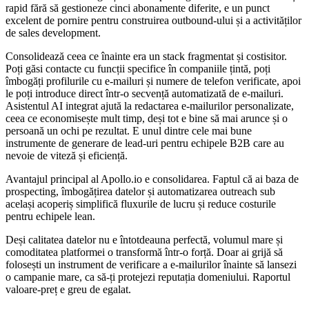
rapid fără să gestioneze cinci abonamente diferite, e un punct
excelent de pornire pentru construirea outbound-ului și a activităților
de sales development.
Consolidează ceea ce înainte era un stack fragmentat și costisitor.
Poți găsi contacte cu funcții specifice în companiile țintă, poți
îmbogăți profilurile cu e-mailuri și numere de telefon verificate, apoi
le poți introduce direct într-o secvență automatizată de e-mailuri.
Asistentul AI integrat ajută la redactarea e-mailurilor personalizate,
ceea ce economisește mult timp, deși tot e bine să mai arunce și o
persoană un ochi pe rezultat. E unul dintre cele mai bune
instrumente de generare de lead-uri pentru echipele B2B care au
nevoie de viteză și eficiență.
Avantajul principal al Apollo.io e consolidarea. Faptul că ai baza de
prospecting, îmbogățirea datelor și automatizarea outreach sub
același acoperiș simplifică fluxurile de lucru și reduce costurile
pentru echipele lean.
Deși calitatea datelor nu e întotdeauna perfectă, volumul mare și
comoditatea platformei o transformă într-o forță. Doar ai grijă să
folosești un instrument de verificare a e-mailurilor înainte să lansezi
o campanie mare, ca să-ți protejezi reputația domeniului. Raportul
valoare-preț e greu de egalat.