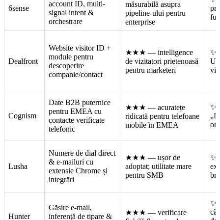
account ID, multi-
măsurabilă asupra
6sense
pre
signal intent &
pipeline-ului pentru
fun
orchestrare
enterprise
Website visitor ID +
★★★
— intelligence
✨ 
module pentru
Dealfront
de vizitatori prietenoasă
UE
descoperire
pentru marketeri
viz
companie/contact
Date B2B puternice
✨ v
★★★
— acuratețe
pentru EMEA cu
Cognism
„D
ridicată pentru telefoane
contacte verificate
or
mobile în EMEA
telefonic
Numere de dial direct
★★★
— ușor de
✨ p
& e-mailuri cu
Lusha
adoptat; utilitate mare
ext
extensie Chrome și
pentru SMB
br
integrări
✨ 
Găsire e-mail,
cău
★★★
— verificare
Hunter
inferență de tipare &