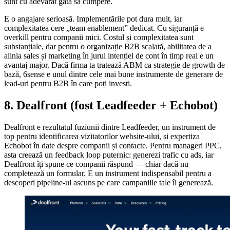
sunt cu adevărat gata să cumpere.
E o angajare serioasă. Implementările pot dura mult, iar
complexitatea cere „team enablement” dedicat. Cu siguranță e
overkill pentru companii mici. Costul și complexitatea sunt
substanțiale, dar pentru o organizație B2B scalată, abilitatea de a
alinia sales și marketing în jurul intenției de cont în timp real e un
avantaj major. Dacă firma ta tratează ABM ca strategie de growth de
bază, 6sense e unul dintre cele mai bune instrumente de generare de
lead-uri pentru B2B în care poți investi.
8. Dealfront (fost Leadfeeder + Echobot)
Dealfront e rezultatul fuziunii dintre Leadfeeder, un instrument de
top pentru identificarea vizitatorilor website-ului, și expertiza
Echobot în date despre companii și contacte. Pentru manageri PPC,
asta creează un feedback loop puternic: generezi trafic cu ads, iar
Dealfront îți spune ce companii răspund — chiar dacă nu
completează un formular. E un instrument indispensabil pentru a
descoperi pipeline-ul ascuns pe care campaniile tale îl generează.