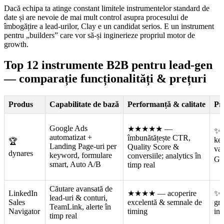
Dacă echipa ta atinge constant limitele instrumentelor standard de
date și are nevoie de mai mult control asupra procesului de
îmbogățire a lead-urilor, Clay e un candidat serios. E un instrument
pentru „builders” care vor să-și inginerieze propriul motor de
growth.
Top 12 instrumente B2B pentru lead-gen
— comparație funcționalități & prețuri
Produs
Capabilitate de bază
Performanță & calitate
Pr
Google Ads
★★★★★
—
✨ 
automatizat +
îmbunătățește CTR,
key
🏆
Landing Page-uri per
Quality Score &
val
dynares
keyword, formulare
conversiile; analytics în
Goo
smart, Auto A/B
timp real
Căutare avansată de
LinkedIn
★★★★
— acoperire
✨ „
lead-uri & conturi,
Sales
excelentă & semnale de
gr
TeamLink, alerte în
Navigator
timing
int
timp real