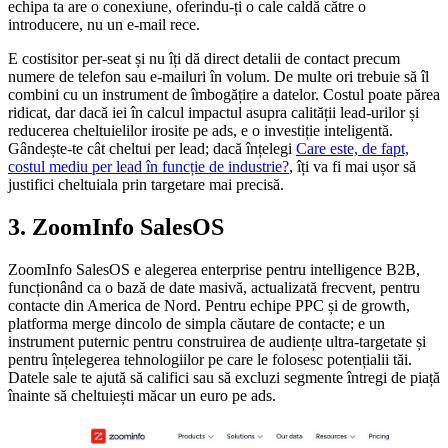
echipa ta are o conexiune, oferindu-ți o cale caldă către o
introducere, nu un e-mail rece.
E costisitor per-seat și nu îți dă direct detalii de contact precum
numere de telefon sau e-mailuri în volum. De multe ori trebuie să îl
combini cu un instrument de îmbogățire a datelor. Costul poate părea
ridicat, dar dacă iei în calcul impactul asupra calității lead-urilor și
reducerea cheltuielilor irosite pe ads, e o investiție inteligentă.
Gândește-te cât cheltui per lead; dacă înțelegi
Care este, de fapt,
costul mediu per lead în funcție de industrie?
, îți va fi mai ușor să
justifici cheltuiala prin targetare mai precisă.
3. ZoomInfo SalesOS
ZoomInfo SalesOS e alegerea enterprise pentru intelligence B2B,
funcționând ca o bază de date masivă, actualizată frecvent, pentru
contacte din America de Nord. Pentru echipe PPC și de growth,
platforma merge dincolo de simpla căutare de contacte; e un
instrument puternic pentru construirea de audiențe ultra-targetate și
pentru înțelegerea tehnologiilor pe care le folosesc potențialii tăi.
Datele sale te ajută să califici sau să excluzi segmente întregi de piață
înainte să cheltuiești măcar un euro pe ads.