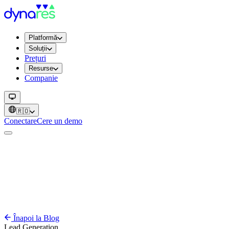
Platformă
Soluții
Prețuri
Resurse
Companie
🇷🇴
Conectare
Cere un demo
Înapoi la Blog
Lead Generation