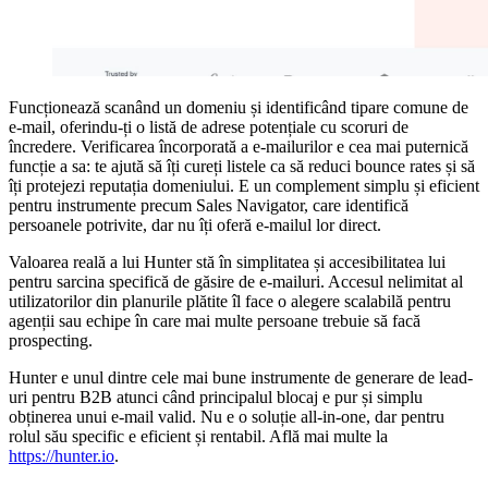
Funcționează scanând un domeniu și identificând tipare comune de
e-mail, oferindu-ți o listă de adrese potențiale cu scoruri de
încredere. Verificarea încorporată a e-mailurilor e cea mai puternică
funcție a sa: te ajută să îți cureți listele ca să reduci bounce rates și să
îți protejezi reputația domeniului. E un complement simplu și eficient
pentru instrumente precum Sales Navigator, care identifică
persoanele potrivite, dar nu îți oferă e-mailul lor direct.
Valoarea reală a lui Hunter stă în simplitatea și accesibilitatea lui
pentru sarcina specifică de găsire de e-mailuri. Accesul nelimitat al
utilizatorilor din planurile plătite îl face o alegere scalabilă pentru
agenții sau echipe în care mai multe persoane trebuie să facă
prospecting.
Hunter e unul dintre cele mai bune instrumente de generare de lead-
uri pentru B2B atunci când principalul blocaj e pur și simplu
obținerea unui e-mail valid. Nu e o soluție all-in-one, dar pentru
rolul său specific e eficient și rentabil. Află mai multe la
https://hunter.io
.