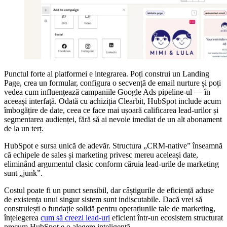
Punctul forte al platformei e integrarea. Poți construi un Landing
Page, crea un formular, configura o secvență de email nurture și poți
vedea cum influențează campaniile Google Ads pipeline-ul — în
aceeași interfață. Odată cu achiziția Clearbit, HubSpot include acum
îmbogățire de date, ceea ce face mai ușoară calificarea lead-urilor și
segmentarea audienței, fără să ai nevoie imediat de un alt abonament
de la un terț.
HubSpot e sursa unică de adevăr. Structura „CRM-native” înseamnă
că echipele de sales și marketing privesc mereu aceleași date,
eliminând argumentul clasic conform căruia lead-urile de marketing
sunt „junk”.
Costul poate fi un punct sensibil, dar câștigurile de eficiență aduse
de existența unui singur sistem sunt indiscutabile. Dacă vrei să
construiești o fundație solidă pentru operațiunile tale de marketing,
înțelegerea
cum să creezi lead-uri
eficient într-un ecosistem structurat
precum HubSpot e o alegere inteligentă.