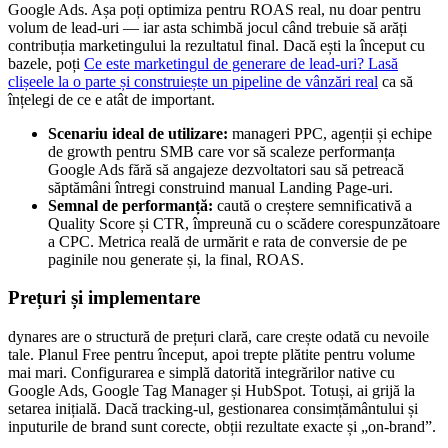
Google Ads. Așa poți optimiza pentru ROAS real, nu doar pentru
volum de lead-uri — iar asta schimbă jocul când trebuie să arăți
contribuția marketingului la rezultatul final. Dacă ești la început cu
bazele, poți
Ce este marketingul de generare de lead-uri? Lasă
clișeele la o parte și construiește un pipeline de vânzări real
ca să
înțelegi de ce e atât de important.
Scenariu ideal de utilizare:
manageri PPC, agenții și echipe
de growth pentru SMB care vor să scaleze performanța
Google Ads fără să angajeze dezvoltatori sau să petreacă
săptămâni întregi construind manual Landing Page-uri.
Semnal de performanță:
caută o creștere semnificativă a
Quality Score și CTR, împreună cu o scădere corespunzătoare
a CPC. Metrica reală de urmărit e rata de conversie de pe
paginile nou generate și, la final, ROAS.
Prețuri și implementare
dynares are o structură de prețuri clară, care crește odată cu nevoile
tale. Planul Free pentru început, apoi trepte plătite pentru volume
mai mari. Configurarea e simplă datorită integrărilor native cu
Google Ads, Google Tag Manager și HubSpot. Totuși, ai grijă la
setarea inițială. Dacă tracking-ul, gestionarea consimțământului și
inputurile de brand sunt corecte, obții rezultate exacte și „on-brand”.