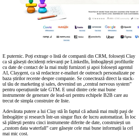
E puternic. Poți extrage o listă de companii din CRM, folosești Clay
ca să găsești decidenți relevanți pe LinkedIn, îmbogățești profilurile
cu date de contact de la mai mulți furnizori și apoi folosești agentul
AI, Claygent, ca să redacteze e-mailuri de outreach personalizate pe
baza știrilor recente despre companie. Se conectează direct la stack-
ul tău de marketing și sales, devenind un „central nervous system”
pentru operațiunile tale GTM. E unul dintre cele mai bune
instrumente de generare de lead-uri pentru echipele B2B care au
trecut de simpla construire de liste.
Adevărata putere a lui Clay stă în faptul că adună mai mulți pași de
îmbogățire și research într-un singur flux de lucru automatizat. În loc
să plătești pentru cinci instrumente diferite de date, construiești un
„custom data waterfall” care găsește cele mai bune informații la cel
mai mic cost.