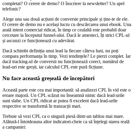
completat? O cerere de demo? O înscriere la newsletter? Un apel
telefonic?
Alege una sau două acțiuni de conversie principale și ține-te de ele.
O cerere de demo nu e același lucru cu descărcarea unui ebook. Una
arată intent comercial ridicat, în timp ce cealaltă este probabil doar
cercetare la începutul funnel-ului. Dacă le amesteci, îți strici CPL-ul
și ascunzi ce funcționează cu adevărat.
Dacă schimbi definiția unui lead la fiecare câteva luni, nu poți
compara performanța în timp. Vezi tendințele? Le pierzi complet. Iar
dacă tracking-ul de conversii nu funcționează corect, numărul de
lead-uri este greșit, iar calculul CPL este pură ficțiune.
Nu face această greșeală de începători
Această parte este cea mai importantă: să analizezi CPL în vid este o
eroare majoră. Un CPL scăzut nu înseamnă nimic dacă lead-urile
sunt slabe. Un CPL ridicat ar putea fi excelent dacă lead-urile
respective se transformă în tranzacții mari.
Trebuie să vezi CPL ca o singură piesă dintr-un tablou mai mare.
Alătură-l întotdeauna altor indicatori-cheie ca să înțelegi starea reală
a campaniei: