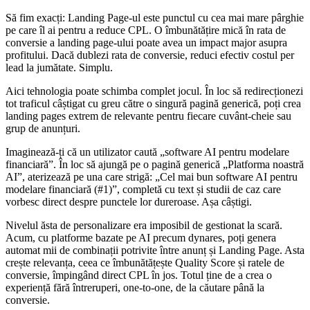
Să fim exacți: Landing Page-ul este punctul cu cea mai mare pârghie
pe care îl ai pentru a reduce CPL. O îmbunătățire mică în rata de
conversie a landing page-ului poate avea un impact major asupra
profitului. Dacă dublezi rata de conversie, reduci efectiv costul per
lead la jumătate. Simplu.
Aici tehnologia poate schimba complet jocul. În loc să redirecționezi
tot traficul câștigat cu greu către o singură pagină generică, poți crea
landing pages extrem de relevante pentru fiecare cuvânt-cheie sau
grup de anunțuri.
Imaginează-ți că un utilizator caută „software AI pentru modelare
financiară”. În loc să ajungă pe o pagină generică „Platforma noastră
AI”, aterizează pe una care strigă: „Cel mai bun software AI pentru
modelare financiară (#1)”, completă cu text și studii de caz care
vorbesc direct despre punctele lor dureroase. Așa câștigi.
Nivelul ăsta de personalizare era imposibil de gestionat la scară.
Acum, cu platforme bazate pe AI precum dynares, poți genera
automat mii de combinații potrivite între anunț și Landing Page. Asta
crește relevanța, ceea ce îmbunătățește Quality Score și ratele de
conversie, împingând direct CPL în jos. Totul ține de a crea o
experiență fără întreruperi, one-to-one, de la căutare până la
conversie.