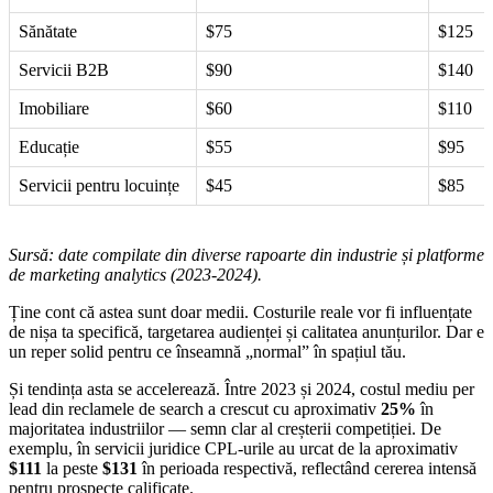
Sănătate
$75
$125
Servicii B2B
$90
$140
Imobiliare
$60
$110
Educație
$55
$95
Servicii pentru locuințe
$45
$85
Sursă: date compilate din diverse rapoarte din industrie și platforme
de marketing analytics (2023-2024).
Ține cont că astea sunt doar medii. Costurile reale vor fi influențate
de nișa ta specifică, targetarea audienței și calitatea anunțurilor. Dar e
un reper solid pentru ce înseamnă „normal” în spațiul tău.
Și tendința asta se accelerează. Între 2023 și 2024, costul mediu per
lead din reclamele de search a crescut cu aproximativ
25%
în
majoritatea industriilor — semn clar al creșterii competiției. De
exemplu, în servicii juridice CPL-urile au urcat de la aproximativ
$111
la peste
$131
în perioada respectivă, reflectând cererea intensă
pentru prospecte calificate.