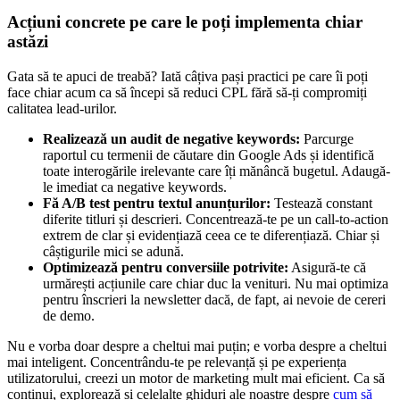
Acțiuni concrete pe care le poți implementa chiar
astăzi
Gata să te apuci de treabă? Iată câțiva pași practici pe care îi poți
face chiar acum ca să începi să reduci CPL fără să-ți compromiți
calitatea lead-urilor.
Realizează un audit de negative keywords:
Parcurge
raportul cu termenii de căutare din Google Ads și identifică
toate interogările irelevante care îți mănâncă bugetul. Adaugă-
le imediat ca negative keywords.
Fă A/B test pentru textul anunțurilor:
Testează constant
diferite titluri și descrieri. Concentrează-te pe un call-to-action
extrem de clar și evidențiază ceea ce te diferențiază. Chiar și
câștigurile mici se adună.
Optimizează pentru conversiile potrivite:
Asigură-te că
urmărești acțiunile care chiar duc la venituri. Nu mai optimiza
pentru înscrieri la newsletter dacă, de fapt, ai nevoie de cereri
de demo.
Nu e vorba doar despre a cheltui mai puțin; e vorba despre a cheltui
mai inteligent. Concentrându-te pe relevanță și pe experiența
utilizatorului, creezi un motor de marketing mult mai eficient. Ca să
continui, explorează și celelalte ghiduri ale noastre despre
cum să