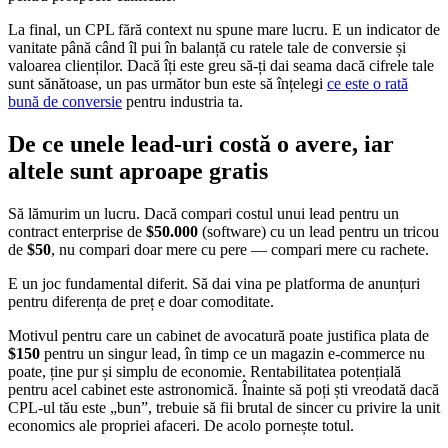
La final, un CPL fără context nu spune mare lucru. E un indicator de
vanitate până când îl pui în balanță cu ratele tale de conversie și
valoarea clienților. Dacă îți este greu să-ți dai seama dacă cifrele tale
sunt sănătoase, un pas următor bun este să înțelegi
ce este o rată
bună de conversie
pentru industria ta.
De ce unele lead-uri costă o avere, iar
altele sunt aproape gratis
Să lămurim un lucru. Dacă compari costul unui lead pentru un
contract enterprise de
$50.000
(software) cu un lead pentru un tricou
de
$50
, nu compari doar mere cu pere — compari mere cu rachete.
E un joc fundamental diferit. Să dai vina pe platforma de anunțuri
pentru diferența de preț e doar comoditate.
Motivul pentru care un cabinet de avocatură poate justifica plata de
$150
pentru un singur lead, în timp ce un magazin e-commerce nu
poate, ține pur și simplu de economie. Rentabilitatea potențială
pentru acel cabinet este astronomică. Înainte să poți ști vreodată dacă
CPL-ul tău este „bun”, trebuie să fii brutal de sincer cu privire la unit
economics ale propriei afaceri. De acolo pornește totul.