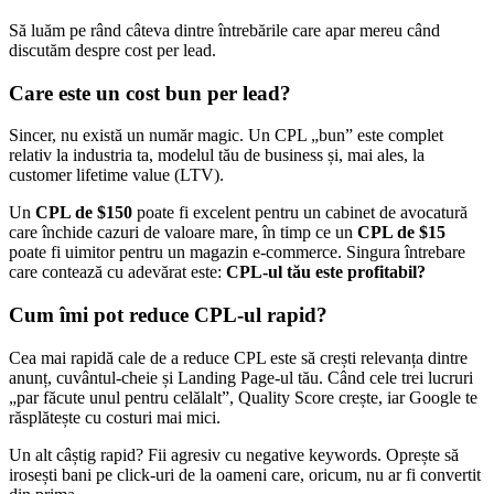
Să luăm pe rând câteva dintre întrebările care apar mereu când
discutăm despre cost per lead.
Care este un cost bun per lead?
Sincer, nu există un număr magic. Un CPL „bun” este complet
relativ la industria ta, modelul tău de business și, mai ales, la
customer lifetime value (LTV).
Un
CPL de $150
poate fi excelent pentru un cabinet de avocatură
care închide cazuri de valoare mare, în timp ce un
CPL de $15
poate fi uimitor pentru un magazin e-commerce. Singura întrebare
care contează cu adevărat este:
CPL-ul tău este profitabil?
Cum îmi pot reduce CPL-ul rapid?
Cea mai rapidă cale de a reduce CPL este să crești relevanța dintre
anunț, cuvântul-cheie și Landing Page-ul tău. Când cele trei lucruri
„par făcute unul pentru celălalt”, Quality Score crește, iar Google te
răsplătește cu costuri mai mici.
Un alt câștig rapid? Fii agresiv cu negative keywords. Oprește să
irosești bani pe click-uri de la oameni care, oricum, nu ar fi convertit