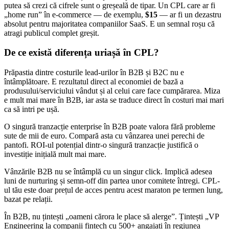
putea să crezi că cifrele sunt o greșeală de tipar. Un CPL care ar fi
„home run” în e-commerce — de exemplu,
$15
— ar fi un dezastru
absolut pentru majoritatea companiilor SaaS. E un semnal roșu că
atragi publicul complet greșit.
De ce există diferența uriașă în CPL?
Prăpastia dintre costurile lead-urilor în B2B și B2C nu e
întâmplătoare. E rezultatul direct al economiei de bază a
produsului/serviciului vândut și al celui care face cumpărarea. Miza
e mult mai mare în B2B, iar asta se traduce direct în costuri mai mari
ca să intri pe ușă.
O singură tranzacție enterprise în B2B poate valora fără probleme
sute de mii de euro. Compară asta cu vânzarea unei perechi de
pantofi. ROI-ul potențial dintr-o singură tranzacție justifică o
investiție inițială mult mai mare.
Vânzările B2B nu se întâmplă cu un singur click. Implică adesea
luni de nurturing și semn-off din partea unor comitete întregi. CPL-
ul tău este doar prețul de acces pentru acest maraton pe termen lung,
bazat pe relații.
În B2B, nu țintești „oameni cărora le place să alerge”. Țintești „VP
Engineering la companii fintech cu 500+ angajați în regiunea