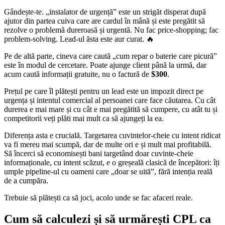
Gândește-te. „instalator de urgență” este un strigăt disperat după
ajutor din partea cuiva care are cardul în mână și este pregătit să
rezolve o problemă dureroasă și urgentă. Nu fac price-shopping; fac
problem-solving. Lead-ul ăsta este aur curat. 🔥
Pe de altă parte, cineva care caută „cum repar o baterie care picură”
este în modul de cercetare. Poate ajunge client până la urmă, dar
acum caută informații gratuite, nu o factură de
$300
.
Prețul pe care îl plătești pentru un lead este un impozit direct pe
urgența și intentul comercial al persoanei care face căutarea. Cu cât
durerea e mai mare și cu cât e mai pregătită să cumpere, cu atât tu și
competitorii veți plăti mai mult ca să ajungeți la ea.
Diferența asta e crucială. Targetarea cuvintelor-cheie cu intent ridicat
va fi mereu mai scumpă, dar de multe ori e și mult mai profitabilă.
Să încerci să economisești bani targetând doar cuvinte-cheie
informaționale, cu intent scăzut, e o greșeală clasică de începători: îți
umple pipeline-ul cu oameni care „doar se uită”, fără intenția reală
de a cumpăra.
Trebuie să plătești ca să joci, acolo unde se fac afaceri reale.
Cum să calculezi și să urmărești CPL ca