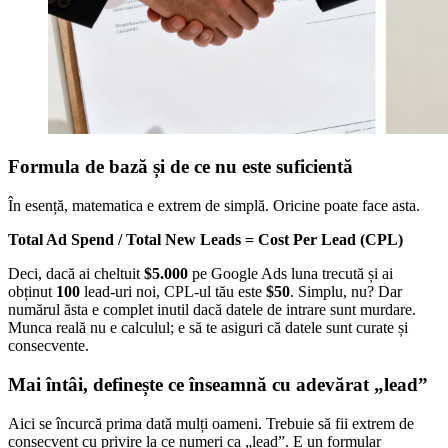
Formula de bază și de ce nu este suficientă
În esență, matematica e extrem de simplă. Oricine poate face asta.
Total Ad Spend / Total New Leads = Cost Per Lead (CPL)
Deci, dacă ai cheltuit
$5.000
pe Google Ads luna trecută și ai
obținut
100
lead-uri noi, CPL-ul tău este
$50
. Simplu, nu? Dar
numărul ăsta e complet inutil dacă datele de intrare sunt murdare.
Munca reală nu e calculul; e să te asiguri că datele sunt curate și
consecvente.
Mai întâi, definește ce înseamnă cu adevărat „lead”
Aici se încurcă prima dată mulți oameni. Trebuie să fii extrem de
consecvent cu privire la ce numeri ca „lead”. E un formular