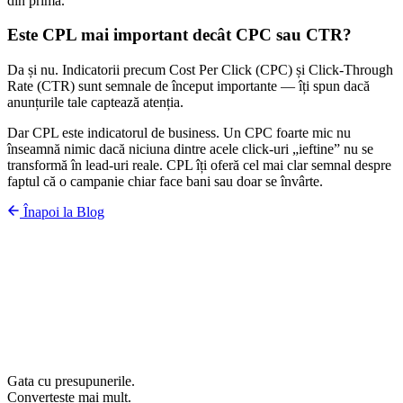
din prima.
Este CPL mai important decât CPC sau CTR?
Da și nu. Indicatorii precum Cost Per Click (CPC) și Click-Through
Rate (CTR) sunt semnale de început importante — îți spun dacă
anunțurile tale captează atenția.
Dar CPL este indicatorul de business. Un CPC foarte mic nu
înseamnă nimic dacă niciuna dintre acele click-uri „ieftine” nu se
transformă în lead-uri reale. CPL îți oferă cel mai clar semnal despre
faptul că o campanie chiar face bani sau doar se învârte.
Înapoi la Blog
Gata cu presupunerile.
Convertește mai mult.