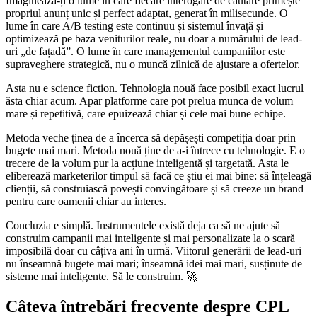
Imaginează-ți o lume în care fiecare interogare de căutare primește
propriul anunț unic și perfect adaptat, generat în milisecunde. O
lume în care A/B testing este continuu și sistemul învață și
optimizează pe baza veniturilor reale, nu doar a numărului de lead-
uri „de fațadă”. O lume în care managementul campaniilor este
supraveghere strategică, nu o muncă zilnică de ajustare a ofertelor.
Asta nu e science fiction. Tehnologia nouă face posibil exact lucrul
ăsta chiar acum. Apar platforme care pot prelua munca de volum
mare și repetitivă, care epuizează chiar și cele mai bune echipe.
Metoda veche ținea de a încerca să depășești competiția doar prin
bugete mai mari. Metoda nouă ține de a-i întrece cu tehnologie. E o
trecere de la volum pur la acțiune inteligentă și targetată. Asta le
eliberează marketerilor timpul să facă ce știu ei mai bine: să înțeleagă
clienții, să construiască povești convingătoare și să creeze un brand
pentru care oamenii chiar au interes.
Concluzia e simplă. Instrumentele există deja ca să ne ajute să
construim campanii mai inteligente și mai personalizate la o scară
imposibilă doar cu câțiva ani în urmă. Viitorul generării de lead-uri
nu înseamnă bugete mai mari; înseamnă idei mai mari, susținute de
sisteme mai inteligente. Să le construim. 🚀
Câteva întrebări frecvente despre CPL