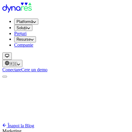
Platformă
Soluții
Prețuri
Resurse
Companie
🇷🇴
Conectare
Cere un demo
Înapoi la Blog
Marketing