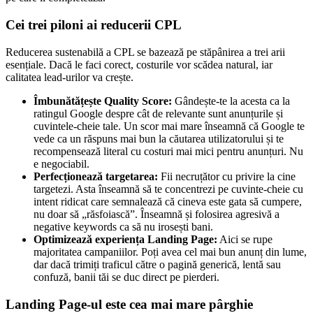
Cei trei piloni ai reducerii CPL
Reducerea sustenabilă a CPL se bazează pe stăpânirea a trei arii
esențiale. Dacă le faci corect, costurile vor scădea natural, iar
calitatea lead-urilor va crește.
Îmbunătățește Quality Score:
Gândește-te la acesta ca la
ratingul Google despre cât de relevante sunt anunțurile și
cuvintele-cheie tale. Un scor mai mare înseamnă că Google te
vede ca un răspuns mai bun la căutarea utilizatorului și te
recompensează literal cu costuri mai mici pentru anunțuri. Nu
e negociabil.
Perfecționează targetarea:
Fii necruțător cu privire la cine
targetezi. Asta înseamnă să te concentrezi pe cuvinte-cheie cu
intent ridicat care semnalează că cineva este gata să cumpere,
nu doar să „răsfoiască”. Înseamnă și folosirea agresivă a
negative keywords ca să nu irosești bani.
Optimizează experiența Landing Page:
Aici se rupe
majoritatea campaniilor. Poți avea cel mai bun anunț din lume,
dar dacă trimiți traficul către o pagină generică, lentă sau
confuză, banii tăi se duc direct pe pierderi.
Landing Page-ul este cea mai mare pârghie