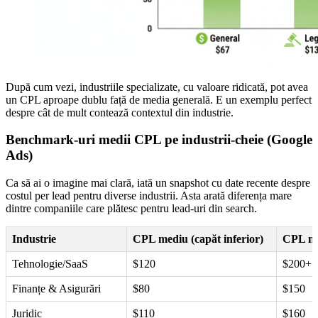
După cum vezi, industriile specializate, cu valoare ridicată, pot avea
un CPL aproape dublu față de media generală. E un exemplu perfect
despre cât de mult contează contextul din industrie.
Benchmark-uri medii CPL pe industrii-cheie (Google
Ads)
Ca să ai o imagine mai clară, iată un snapshot cu date recente despre
costul per lead pentru diverse industrii. Asta arată diferența mare
dintre companiile care plătesc pentru lead-uri din search.
Industrie
CPL mediu (capăt inferior)
CPL me
Tehnologie/SaaS
$120
$200+
Finanțe & Asigurări
$80
$150
Juridic
$110
$160