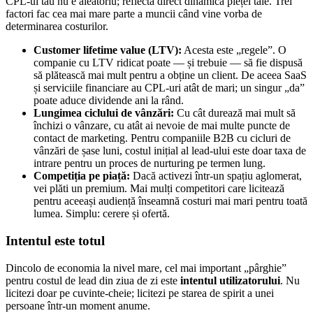
CPL-ul tău nu e aleatoriu; reflectă direct dinamica pieței tale. Trei
factori fac cea mai mare parte a muncii când vine vorba de
determinarea costurilor.
Customer lifetime value (LTV):
Acesta este „regele”. O
companie cu LTV ridicat poate — și trebuie — să fie dispusă
să plătească mai mult pentru a obține un client. De aceea SaaS
și serviciile financiare au CPL-uri atât de mari; un singur „da”
poate aduce dividende ani la rând.
Lungimea ciclului de vânzări:
Cu cât durează mai mult să
închizi o vânzare, cu atât ai nevoie de mai multe puncte de
contact de marketing. Pentru companiile B2B cu cicluri de
vânzări de șase luni, costul inițial al lead-ului este doar taxa de
intrare pentru un proces de nurturing pe termen lung.
Competiția pe piață:
Dacă activezi într-un spațiu aglomerat,
vei plăti un premium. Mai mulți competitori care licitează
pentru aceeași audiență înseamnă costuri mai mari pentru toată
lumea. Simplu: cerere și ofertă.
Intentul este totul
Dincolo de economia la nivel mare, cel mai important „pârghie”
pentru costul de lead din ziua de zi este
intentul utilizatorului
. Nu
licitezi doar pe cuvinte-cheie; licitezi pe starea de spirit a unei
persoane într-un moment anume.