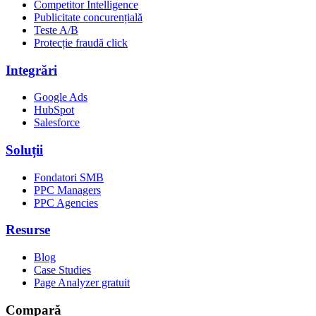
Competitor Intelligence
Publicitate concurențială
Teste A/B
Protecție fraudă click
Integrări
Google Ads
HubSpot
Salesforce
Soluții
Fondatori SMB
PPC Managers
PPC Agencies
Resurse
Blog
Case Studies
Page Analyzer gratuit
Compară