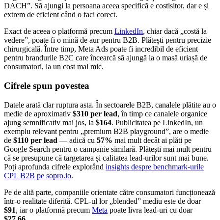
DACH”. Să ajungi la persoana aceea specifică e costisitor, dar e și
extrem de eficient când o faci corect.
Exact de aceea o platformă precum
LinkedIn
, chiar dacă „costă la
vedere”, poate fi o mină de aur pentru B2B. Plătești pentru precizie
chirurgicală. Între timp, Meta Ads poate fi incredibil de eficient
pentru brandurile B2C care încearcă să ajungă la o masă uriașă de
consumatori, la un cost mai mic.
Cifrele spun povestea
Datele arată clar ruptura asta. În sectoarele B2B, canalele plătite au o
medie de aproximativ
$310 per lead
, în timp ce canalele organice
ajung semnificativ mai jos, la
$164
. Publicitatea pe LinkedIn, un
exemplu relevant pentru „premium B2B playground”, are o medie
de
$110 per lead
— adică cu
57%
mai mult decât ai plăti pe
Google Search pentru o campanie similară. Plătești mai mult pentru
că se presupune că targetarea și calitatea lead-urilor sunt mai bune.
Poți aprofunda cifrele explorând
insights despre benchmark-urile
CPL B2B pe sopro.io
.
Pe de altă parte, companiile orientate către consumatori funcționează
într-o realitate diferită. CPL-ul lor „blended” mediu este de doar
$91
, iar o platformă precum
Meta
poate livra lead-uri cu doar
$27.66
.