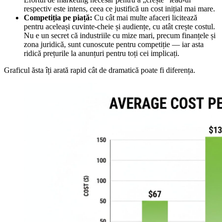
respectiv este intens, ceea ce justifică un cost inițial mai mare.
Competiția pe piață:
Cu cât mai multe afaceri licitează
pentru aceleași cuvinte-cheie și audiențe, cu atât crește costul.
Nu e un secret că industriile cu mize mari, precum finanțele și
zona juridică, sunt cunoscute pentru competiție — iar asta
ridică prețurile la anunțuri pentru toți cei implicați.
Graficul ăsta îți arată rapid cât de dramatică poate fi diferența.