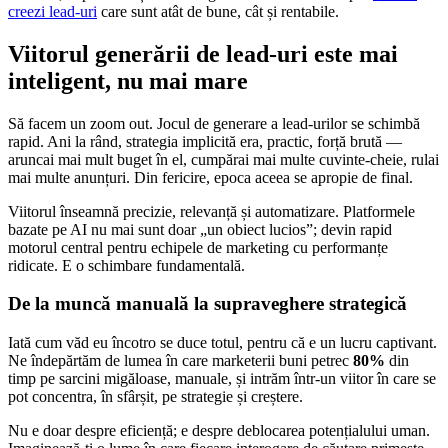
creezi lead-uri
care sunt atât de bune, cât și rentabile.
Viitorul generării de lead-uri este mai
inteligent, nu mai mare
Să facem un zoom out. Jocul de generare a lead-urilor se schimbă
rapid. Ani la rând, strategia implicită era, practic, forță brută —
aruncai mai mult buget în el, cumpărai mai multe cuvinte-cheie, rulai
mai multe anunțuri. Din fericire, epoca aceea se apropie de final.
Viitorul înseamnă precizie, relevanță și automatizare. Platformele
bazate pe AI nu mai sunt doar „un obiect lucios”; devin rapid
motorul central pentru echipele de marketing cu performanțe
ridicate. E o schimbare fundamentală.
De la muncă manuală la supraveghere strategică
Iată cum văd eu încotro se duce totul, pentru că e un lucru captivant.
Ne îndepărtăm de lumea în care marketerii buni petrec
80%
din
timp pe sarcini migăloase, manuale, și intrăm într-un viitor în care se
pot concentra, în sfârșit, pe strategie și creștere.
Nu e doar despre eficiență; e despre deblocarea potențialului uman.