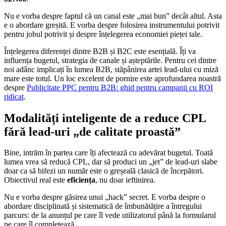
Nu e vorba despre faptul că un canal este „mai bun” decât altul. Asta
e o abordare greșită. E vorba despre folosirea instrumentului potrivit
pentru jobul potrivit și despre înțelegerea economiei pieței tale.
Înțelegerea diferenței dintre B2B și B2C este esențială. Îți va
influența bugetul, strategia de canale și așteptările. Pentru cei dintre
noi adânc implicați în lumea B2B, stăpânirea artei lead-ului cu miză
mare este totul. Un loc excelent de pornire este aprofundarea noastră
despre
Publicitate PPC pentru B2B: ghid pentru campanii cu ROI
ridicat
.
Modalități inteligente de a reduce CPL
fără lead-uri „de calitate proastă”
Bine, intrăm în partea care îți afectează cu adevărat bugetul. Toată
lumea vrea să reducă CPL, dar să produci un „jet” de lead-uri slabe
doar ca să bifezi un număr este o greșeală clasică de începători.
Obiectivul real este
eficiența
, nu doar ieftinirea.
Nu e vorba despre găsirea unui „hack” secret. E vorba despre o
abordare disciplinată și sistematică de îmbunătățire a întregului
parcurs: de la anunțul pe care îl vede utilizatorul până la formularul
pe care îl completează.