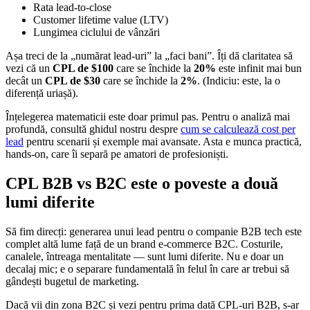
Rata lead-to-close
Customer lifetime value (LTV)
Lungimea ciclului de vânzări
Așa treci de la „numărat lead-uri” la „faci bani”. Îți dă claritatea să
vezi că un
CPL de $100
care se închide la
20%
este infinit mai bun
decât un
CPL de $30
care se închide la
2%
. (Indiciu: este, la o
diferență uriașă).
Înțelegerea matematicii este doar primul pas. Pentru o analiză mai
profundă, consultă ghidul nostru despre
cum se calculează cost per
lead
pentru scenarii și exemple mai avansate. Asta e munca practică,
hands-on, care îi separă pe amatori de profesioniști.
CPL B2B vs B2C este o poveste a două
lumi diferite
Să fim direcți: generarea unui lead pentru o companie B2B tech este
complet altă lume față de un brand e-commerce B2C. Costurile,
canalele, întreaga mentalitate — sunt lumi diferite. Nu e doar un
decalaj mic; e o separare fundamentală în felul în care ar trebui să
gândești bugetul de marketing.
Dacă vii din zona B2C și vezi pentru prima dată CPL-uri B2B, s-ar