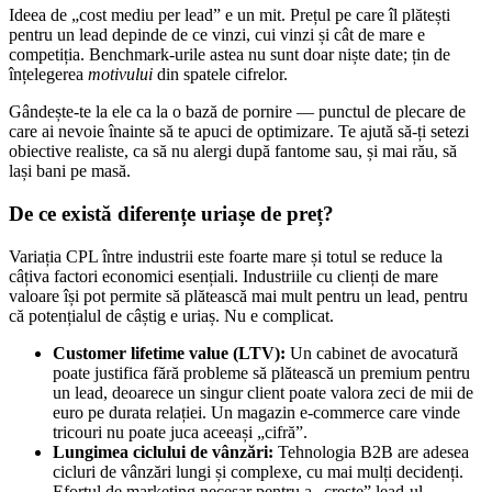
Ideea de „cost mediu per lead” e un mit. Prețul pe care îl plătești
pentru un lead depinde de ce vinzi, cui vinzi și cât de mare e
competiția. Benchmark-urile astea nu sunt doar niște date; țin de
înțelegerea
motivului
din spatele cifrelor.
Gândește-te la ele ca la o bază de pornire — punctul de plecare de
care ai nevoie înainte să te apuci de optimizare. Te ajută să-ți setezi
obiective realiste, ca să nu alergi după fantome sau, și mai rău, să
lași bani pe masă.
De ce există diferențe uriașe de preț?
Variația CPL între industrii este foarte mare și totul se reduce la
câțiva factori economici esențiali. Industriile cu clienți de mare
valoare își pot permite să plătească mai mult pentru un lead, pentru
că potențialul de câștig e uriaș. Nu e complicat.
Customer lifetime value (LTV):
Un cabinet de avocatură
poate justifica fără probleme să plătească un premium pentru
un lead, deoarece un singur client poate valora zeci de mii de
euro pe durata relației. Un magazin e-commerce care vinde
tricouri nu poate juca aceeași „cifră”.
Lungimea ciclului de vânzări:
Tehnologia B2B are adesea
cicluri de vânzări lungi și complexe, cu mai mulți decidenți.
Efortul de marketing necesar pentru a „crește” lead-ul